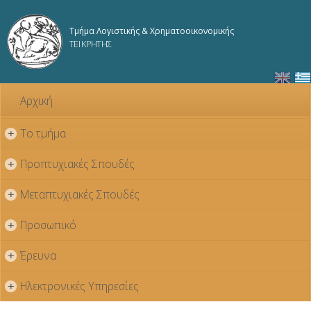
Παράκαμψη
προς το
Τμήμα Λογιστικής & Χρηματοοικονομικής
κυρίως
ΤΕΙ ΚΡΗΤΗΣ
περιεχόμενο
Αρχική
Το τμήμα
+
Προπτυχιακές Σπουδές
+
Μεταπτυχιακές Σπουδές
+
Προσωπικό
+
Έρευνα
+
Ηλεκτρονικές Υπηρεσίες
+