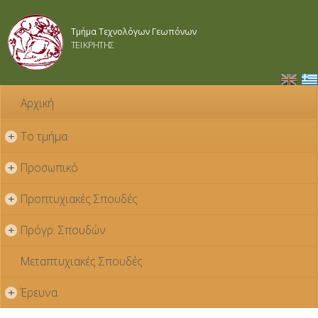
Παράκαμψη
προς το
Τμήμα Τεχνολόγων Γεωπόνων
κυρίως
ΤΕΙ ΚΡΗΤΗΣ
περιεχόμενο
Αρχική
Το τμήμα
+
Προσωπικό
+
Προπτυχιακές Σπουδές
+
Πρόγρ. Σπουδών
+
Μεταπτυχιακές Σπουδές
Έρευνα
+