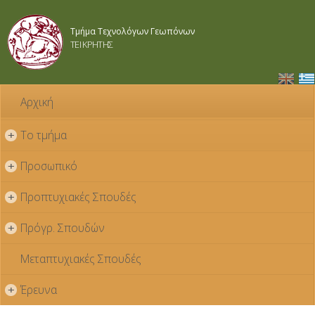
Παράκαμψη
προς το
Τμήμα Τεχνολόγων Γεωπόνων
κυρίως
ΤΕΙ ΚΡΗΤΗΣ
περιεχόμενο
Αρχική
Το τμήμα
+
Προσωπικό
+
Προπτυχιακές Σπουδές
+
Πρόγρ. Σπουδών
+
Μεταπτυχιακές Σπουδές
Έρευνα
+