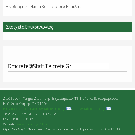
Ξενοδοχειακή Ημέρα Καριέρας στο Ηράκλειο
Στοιχεία Επικοινωνίας
Dmcrete@staff.teicrete.gr
Διεύθυνση: Τμήμα Διοίκησης Επιχειρήσεων, ΤΕΙ Κρήτης, Εσταυρωμένος,
Ηράκλειο Κρήτης, ΤΚ 71004
E-mailsecretariat-badm@staff.teicrete.gr
,
afan@staff.teicrete.gr
Tηλ: 2810 379613, 2810 379679
Fax: 2810 379638
Website:
www.teicrete.gr/dep
Ώρες Υποδοχής Φοιτητών: Δευτέρα - Τετάρτη - Παρασκευή 12.30 - 14.30