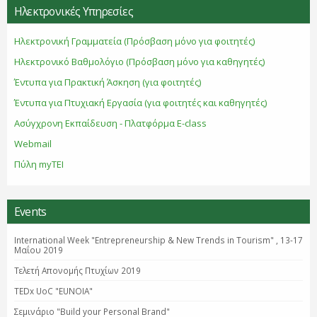
Ηλεκτρονικές Υπηρεσίες
Ηλεκτρονική Γραμματεία (Πρόσβαση μόνο για φοιτητές)
Ηλεκτρονικό Βαθμολόγιο (Πρόσβαση μόνο για καθηγητές)
Έντυπα για Πρακτική Άσκηση (για φοιτητές)
Έντυπα για Πτυχιακή Εργασία (για φοιτητές και καθηγητές)
Ασύγχρονη Εκπαίδευση - Πλατφόρμα E-class
Webmail
Πύλη myTEI
Events
International Week "Entrepreneurship & New Trends in Tourism" , 13-17
Μαΐου 2019
Τελετή Απονομής Πτυχίων 2019
TEDx UoC "EUNOIA"
Σεμινάριο "Βuild your Personal Brand"