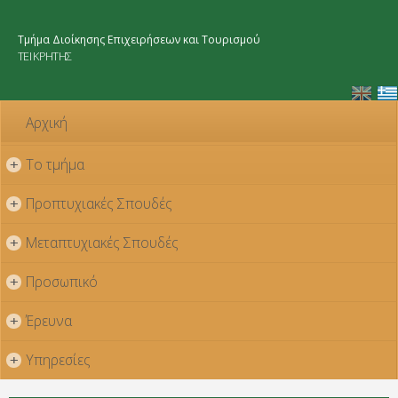
Παράκαμψη
προς το
Τμήμα Διοίκησης Επιχειρήσεων και Τουρισμού
κυρίως
ΤΕΙ ΚΡΗΤΗΣ
περιεχόμενο
Αρχική
Το τμήμα
+
Προπτυχιακές Σπουδές
+
Μεταπτυχιακές Σπουδές
+
Προσωπικό
+
Έρευνα
+
Υπηρεσίες
+