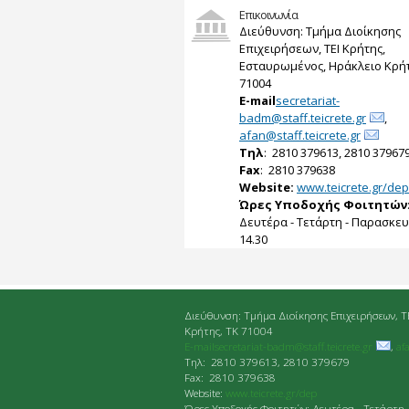
Επικοινωνία
Διεύθυνση: Τμήμα Διοίκησης
Επιχειρήσεων, ΤΕΙ Κρήτης,
Εσταυρωμένος, Ηράκλειο Κρήτ
71004
E-mail
secretariat-
badm@staff.teicrete.gr
,
afan@staff.teicrete.gr
Tηλ
: 2810 379613, 2810 37967
Fax
: 2810 379638
Website:
www.teicrete.gr/dep
Ώρες Υποδοχής Φοιτητών
Δευτέρα - Τετάρτη - Παρασκευή
14.30
Διεύθυνση: Τμήμα Διοίκησης Επιχειρήσεων, Τ
Κρήτης, ΤΚ 71004
E-mailsecretariat-badm@staff.teicrete.gr
,
af
Tηλ: 2810 379613, 2810 379679
Fax: 2810 379638
Website:
www.teicrete.gr/dep
Ώρες Υποδοχής Φοιτητών: Δευτέρα - Τετάρτη 