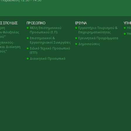
ΈΣ ΣΠΟΥΔΈΣ
ΠΡΟΣΩΠΙΚΌ
ΈΡΕΥΝΑ
ΥΠΗΡ
ηση
Μέλη Επιστημονικού
Εργαστήριο Τουρισμού &
Ηλ
ν Φιλοξενίας
Προσωπικού (Ε.Π)
Επιχειρηματικότητας
Υπ
μού"
Επιστημονικοί &
Ερευνητικά Προγράμματα
χανικούς-
Εργαστηριακοί Συνεργάτες
Δημοσιεύσεις
και Διοίκηση
Ειδικό Τεχνικό Προσωπικό
κούς"
(ΕΤΠ)
Διοικητικό Προσωπικό