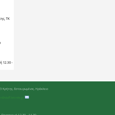
ης, ΤΚ
9
:
 12.30 -
ΕΙ Κρήτης, Εσταυρωμένος, Ηράκλειο
an@staff.teicrete.gr
- Παρασκευή 12.30 - 14.30