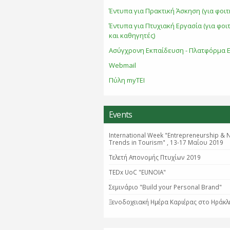
Έντυπα για Πρακτική Άσκηση (για φοιτ
Έντυπα για Πτυχιακή Εργασία (για φοι
και καθηγητές)
Ασύγχρονη Εκπαίδευση - Πλατφόρμα E
Webmail
Πύλη myTEI
Events
International Week "Entrepreneurship & 
Trends in Tourism" , 13-17 Μαΐου 2019
Τελετή Απονομής Πτυχίων 2019
TEDx UoC "EUNOIA"
Σεμινάριο "Βuild your Personal Brand"
Ξενοδοχειακή Ημέρα Καριέρας στο Ηράκλ