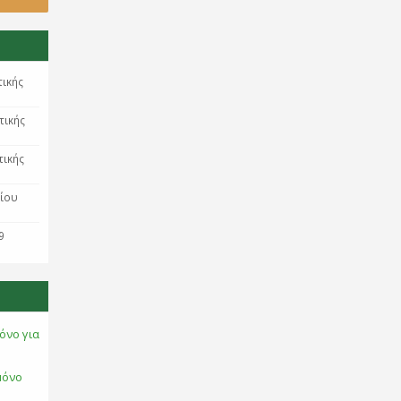
τικής
τικής
τικής
ρίου
9
όνο για
μόνο