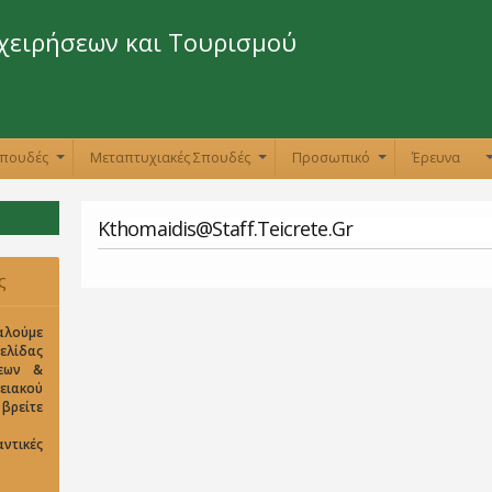
Παράκαμψη
προς το
χειρήσεων και Τουρισμού
κυρίως
περιεχόμενο
Σπουδές
Μεταπτυχιακές Σπουδές
Προσωπικό
Έρευνα
+
+
+
Kthomaidis@staff.teicrete.gr
ς
αλούμε
σελίδας
σεων &
ειακού
είτε
ντικές