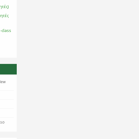
ητές)
τητές
-class
New
ειο