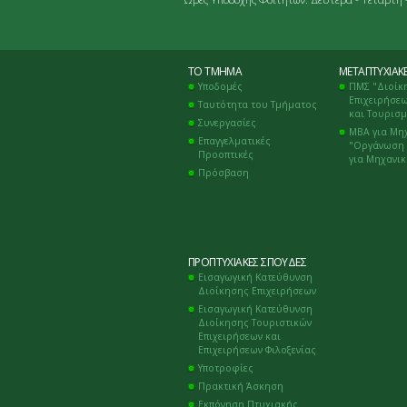
ΤΟ ΤΜΉΜΑ
ΜΕΤΑΠΤΥΧΙΑΚ
Υποδομές
ΠΜΣ "Διοίκ
Επιχειρήσεω
Ταυτότητα του Τμήματος
και Τουρισ
Συνεργασίες
ΜΒΑ για Μη
Επαγγελματικές
"Οργάνωση 
Προοπτικές
για Μηχανι
Πρόσβαση
ΠΡΟΠΤΥΧΙΑΚΈΣ ΣΠΟΥΔΈΣ
Εισαγωγική Κατεύθυνση
Διοίκησης Επιχειρήσεων
Εισαγωγική Κατεύθυνση
Διοίκησης Τουριστικών
Επιχειρήσεων και
Επιχειρήσεων Φιλοξενίας
Υποτροφίες
Πρακτική Άσκηση
Εκπόνηση Πτυχιακής