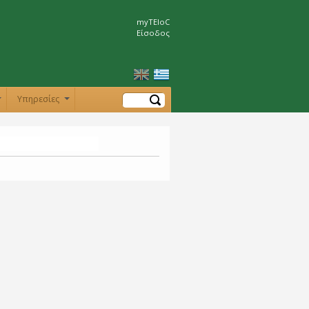
myTEIoC
Είσοδος
Αναζήτηση
Υπηρεσίες
+
+