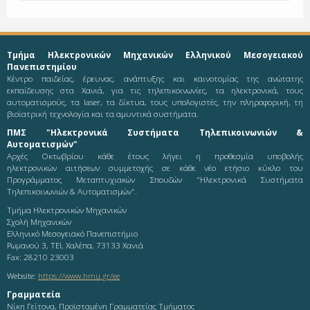
Τμήμα Ηλεκτρονικών Μηχανικών Ελληνικού Μεσογειακού
Πανεπιστημίου
Κέντρο παιδείας, έρευνας, ανάπτυξης και καινοτομίας της ανώτατης
εκπαίδευσης στα Χανιά, για τις τηλεπικοινωνίες, τα ηλεκτρονικά, τους
αυτοματισμούς, τα laser, τα δίκτυα, τους υπολογιστές, την πληροφορική, τη
βιοϊατρική τεχνολογία και τα αμυντικά συστήματα.
ΠΜΣ "Ηλεκτρονικά Συστήματα Τηλεπικοινωνιών &
Αυτοματισμών"
Αρχές Οκτωβρίου κάθε έτους λήγει η προθεσμία υποβολής
ηλεκτρονικών αιτήσεων συμμετοχής σε κάθε νέο ετήσιο κύκλο του
Προγράμματος Μεταπτυχιακών Σπουδών "Ηλεκτρονικά Συστήματα
Τηλεπικοινωνιών & Αυτοματισμών".
Τμήμα Ηλεκτρονικών Μηχανικών
Σχολή Μηχανικών
Ελληνικό Μεσογειακό Πανεπιστήμιο
Ρωμανού 3, ΤΕΙ, Χαλέπα, 73133 Χανιά
Fax: 28210 23003
Website:
https://www.hmu.gr/ee
Γραμματεία
Νίκη Γείτονα, Προϊσταμένη Γραμματείας Τμήματος