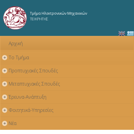
Παράκαμψη
προς το
Τμήμα Ηλεκτρονικών Μηχανικών
κυρίως
ΤΕΙ ΚΡΗΤΗΣ
περιεχόμενο
Αρχική
Το Τμήμα
+
Προπτυχιακές Σπουδές
+
Μεταπτυχιακές Σπουδές
+
Έρευνα-Ανάπτυξη
+
Φοιτητικά-Υπηρεσίες
+
Νέα
+