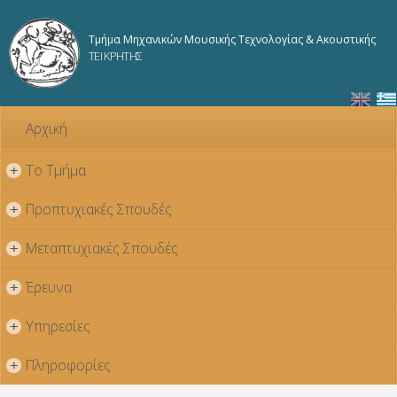
Παράκαμψη
προς το
Τμήμα Μηχανικών Μουσικής Τεχνολογίας & Ακουστικής
κυρίως
ΤΕΙ ΚΡΗΤΗΣ
περιεχόμενο
Αρχική
Το Τμήμα
+
Προπτυχιακές Σπουδές
+
Μεταπτυχιακές Σπουδές
+
Έρευνα
+
Υπηρεσίες
+
Πληροφορίες
+