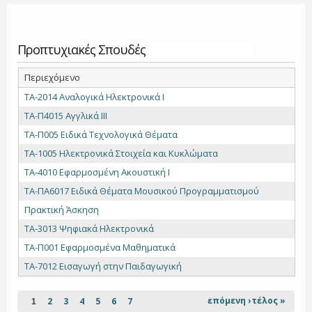
Προπτυχιακές Σπουδές
Περιεχόμενο
ΤΑ-2014 Αναλογικά Ηλεκτρονικά Ι
ΤΑ-Π4015 Αγγλικά ΙΙΙ
ΤΑ-Π005 Ειδικά Τεχνολογικά Θέματα
ΤΑ-1005 Ηλεκτρονικά Στοιχεία και Κυκλώματα
ΤΑ-4010 Εφαρμοσμένη Ακουστική Ι
ΤΑ-ΠΑ6017 Ειδικά Θέματα Μουσικού Προγραμματισμού
Πρακτική Άσκηση
ΤΑ-3013 Ψηφιακά Ηλεκτρονικά
ΤΑ-Π001 Εφαρμοσμένα Μαθηματικά
ΤΑ-7012 Εισαγωγή στην Παιδαγωγική
Σελίδες
επόμενη ›
τέλος »
2
3
4
5
6
7
1