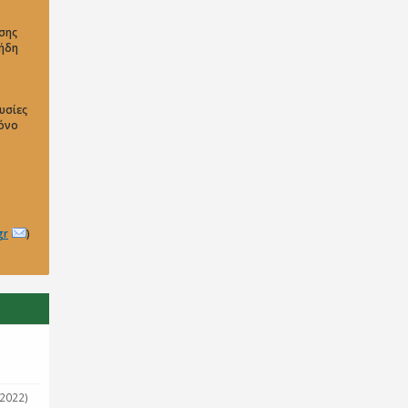
σης
 ήδη
υσίες
μόνο
gr
)
2022)