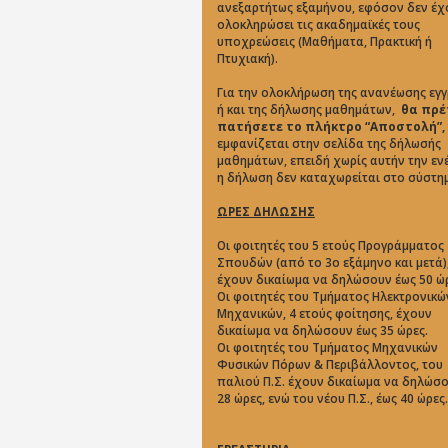
ανεξαρτήτως εξαμήνου, εφόσον δεν έχ
ολοκληρώσει τις ακαδημαϊκές τους
υποχρεώσεις (Μαθήματα, Πρακτική ή
Πτυχιακή).
Για την ολοκλήρωση της ανανέωσης εγ
ή και της δήλωσης μαθημάτων,
θα πρέ
πατήσετε το πλήκτρο “Aποστολή”,
εμφανίζεται στην σελίδα της δήλωσής
μαθημάτων, επειδή χωρίς αυτήν την εν
η δήλωση δεν καταχωρείται στο σύστη
ΩΡΕΣ ΔΗΛΩΣΗΣ
Οι φοιτητές του 5 ετούς Προγράμματος
Σπουδών (από το 3ο εξάμηνο και μετά)
έχουν δικαίωμα να δηλώσουν έως 50 ώρ
Οι φοιτητές του Τμήματος Ηλεκτρονικώ
Μηχανικών, 4 ετούς φοίτησης, έχουν
δικαίωμα να δηλώσουν έως 35 ώρες.
Οι φοιτητές του Τμήματος Μηχανικών
Φυσικών Πόρων & Περιβάλλοντος, του
παλιού Π.Σ. έχουν δικαίωμα να δηλώσ
28 ώρες, ενώ του νέου Π.Σ., έως 40 ώρες.