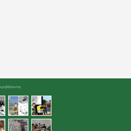
εριβάλλοντος
jpg
04.jpg
05.jpg
gmatolipsia_sto_enetiko_limena_han
08.jpg
09.jpg