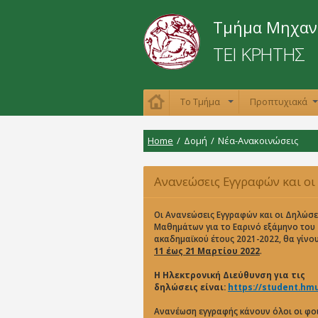
Τμήμα Μηχανι
ΤΕΙ ΚΡΗΤΗΣ
Το Τμήμα
Προπτυχιακά
+
Home
/
Δομή
/
Νέα-Ανακοινώσεις
Ανανεώσεις Εγγραφών και οι
Δηλώσεις Μαθημάτων για το Ε
Οι Ανανεώσεις Εγγραφών και οι Δηλώσε
Μαθημάτων για το Εαρινό εξάμηνο του
ακαδημαϊκού έτους 2021-2022, θα γίνο
εξάμηνο του ακαδημαϊκού έτο
11 έως 21 Μαρτίου 2022
.
2021-2022
Η Ηλεκτρονική Διεύθυνση για τις
δηλώσεις είναι:
https://student.hmu
Ανανέωση εγγραφής κάνουν όλοι οι φο