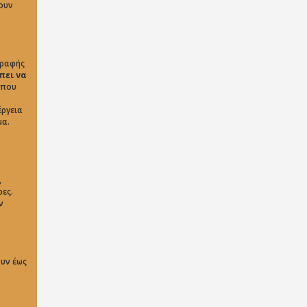
ουν
γραφής
πει να
που
έργεια
μα.
,
ες.
ν
ουν έως