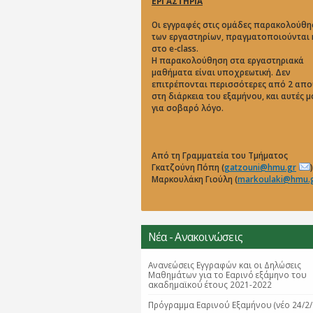
ΕΡΓΑΣΤΗΡΙΑ
Οι εγγραφές στις ομάδες παρακολούθη
των εργαστηρίων, πραγματοποιούνται
στο e-class.
Η παρακολούθηση στα εργαστηριακά
μαθήματα είναι υποχρεωτική. Δεν
επιτρέπονται περισσότερες από 2 απο
στη διάρκεια του εξαμήνου, και αυτές 
για σοβαρό λόγο.
Από τη Γραμματεία του Τμήματος
Γκατζούνη Πόπη (
gatzouni@hmu.gr
)
Μαρκουλάκη Γιούλη (
markoulaki@hmu.
Νέα - Ανακοινώσεις
Ανανεώσεις Εγγραφών και οι Δηλώσεις
Μαθημάτων για το Εαρινό εξάμηνο του
ακαδημαϊκού έτους 2021-2022
Πρόγραμμα Εαρινού Εξαμήνου (νέο 24/2/