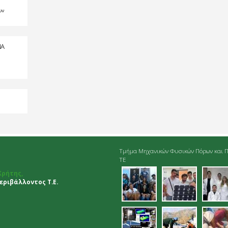
ων
ΠΑ
Τμήμα Μηχανικών Φυσικών Πόρων και Π
ΤΕ
01.jpg
02.jpg
03.
Κρήτης,
ριβάλλοντος Τ.Ε.
06.jpg
07.jpg
dei