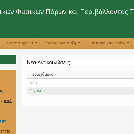
Παράκαμψη
προς το
κών Φυσικών Πόρων και Περιβάλλοντος Τ
κυρίως
περιεχόμενο
Μεταπτυχιακά
Έρευνα-Ανάπτυξη
Φοιτητικά-Υπηρεσίες
+
+
+
+
Νέα-Ανακοινώσεις
Περιεχόμενο
Νέα
αρινό
ις
Γεγονότα
υν
από
υς
.gr
ιτητές