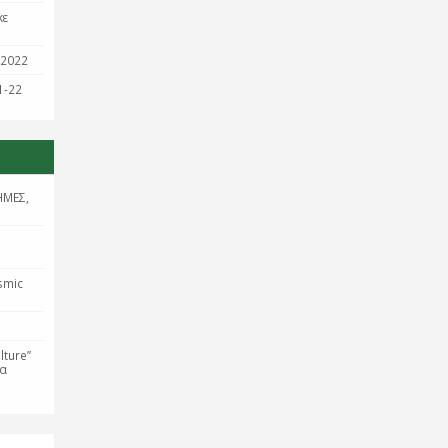
κε
/2022
1-22
ΗΜΕΣ,
smic
lture”
τα