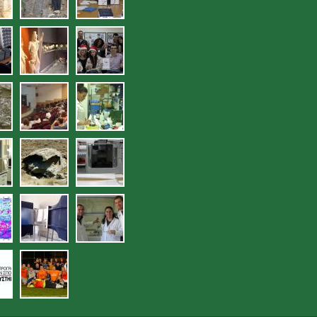
jpg
13.jpg
14.jpg
sies_deigmatolipsias_en_plo_-
jpg
17.jpg
ergastirio_eleghoy_poiotit
ra.jpg
lytika_organa_ergastirioy_eleghoy_
20.jpg
21.jpg
hoy_poiotitas_ydatikon_edafikon_por
jpg
24.jpg
25.jpg
jpg
29.jpg