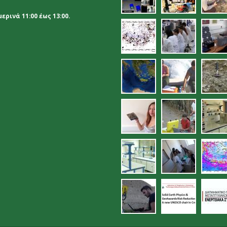
ρινά 11:00 έως 13:00.
10.jpg
11.jpg
12.
15.jpg
proetoima
16.
_palaioho
18.jpg
19.jpg
ana
ergastirio_eleg
22.jpg
23.
26.jpg
27.jpg
28.