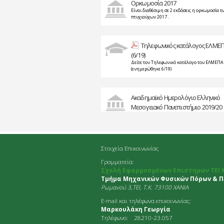
Ορκωμοσία 2017
Είναι διαθέσιμη σε 2 εκδόσεις η ορκωμοσία τ
πτυχιούχων 2017 .
Τηλεφωνικός κατάλογος ΕΛΜΕ
(6/19)
Δείτε τον Τηλεφωνικό κατάλογο του ΕΛΜΕΠΑ
(ενημερώθηκε 6/19)
Ακαδημαϊκό Ημερολόγιο Ελληνικό
Μεσογειακό Πανεπιστήμιο 2019/20
Στοιχεία Επικοινωνίας
Γραμματεία:
Σχολή Εφαρμοσμένων Επιστημών ΤΕΙ 
Τμήμα Μηχανικών Φυσικών Πόρων & Πε
Ρωμανού 3,TEI, Τ.Κ. 73100 ΧΑΝΙΑ
E-mail και τηλέφωνα επικοινωνίας:
Μαρκουλάκη Γεωργία
Τηλέφωνο: 28210-23.057