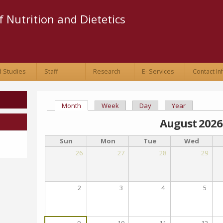
Skip to
main
 Nutrition and Dietetics
content
 Studies
Staff
Research
E- Services
Contact In
Month
(active tab)
Week
Day
Year
Primary tabs
August 2026
Sun
Mon
Tue
Wed
26
27
28
29
2
3
4
5
9
10
11
12