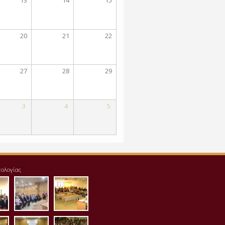
20
21
22
27
28
29
3
4
5
τολογίας
125_123642.jpg
sident_tei_1.jpg
img_20171125_124007-
aithousa1.jpg
1024x768.jpg