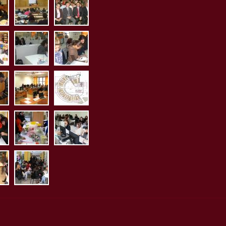
.jpg
housa4.jpg
aithousa5.jpg
aithousa6.jpg
.jpg
iothiki1.jpg
erg_ximias1.jpg
erg_mikrobiologias1.jpg
ias2.jpg
biologias3.jpg
_mikrobiologias4.jpg
erg_pliroforikis.jpg
ktirio_aithouson_ergastiri
pg
mia2.jpg
_bromotologia2.jpg
erg_bromotologia.jpg
erg_diaitologias1.jpg
2.jpg
etrias1.jpg
_ergometrias2.jpg
koinoi_xori1.jpg