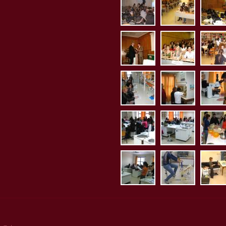
aithousa2.jpg
aithousa3
ait
aithousa7.jpg
aithousa8
bibl
erg_mikrobiolog
erg_mikro
erg
erg_bioximia1.j
erg_bioxi
erg
erg_diaitologias
erg_ergom
erg