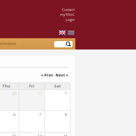
Contact
myTEIoC
Login
Search
formation
« Prev
Next »
Thu
Fri
Sat
30
31
1
6
7
8
13
14
15