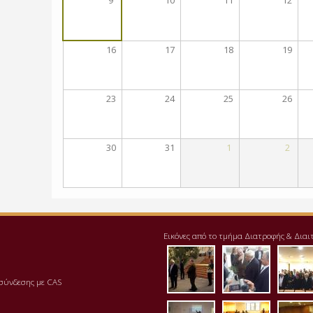
16
17
18
19
23
24
25
26
30
31
1
2
Εικόνες από το τμήμα Διατροφής & Διαι
pd111-1.jpg
img_20171
pre
σύνδεσης με CAS