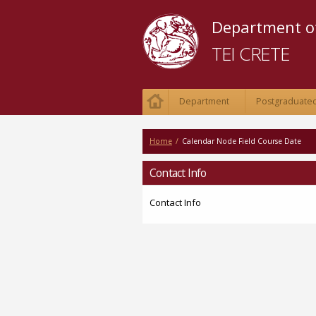
Department of
TEI CRETE
Department
Postgraduated
Home
/
Calendar Node Field Course Date
Contact Info
Contact Info