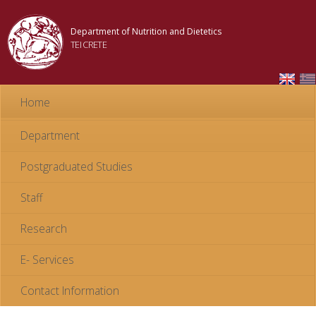
Skip to
main
Department of Nutrition and Dietetics
content
TEI CRETE
Home
Department
Postgraduated Studies
Staff
Research
E- Services
Contact Information