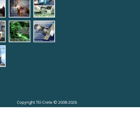
givingup.jpg
1_ieee-mind.jpg
9-08-11_ieee-
2019-08-11_ieee-
2019-08-
s.jpg
yoda.jpg
12_logotypophds.jpg
ypoista.jpg
top.jpg
teleautos_3.jpg
teleautos_4.jpg
potmimatos.jpg
6.jpg
eautos_7.jpg
Copyright TEI Crete © 2008-2026