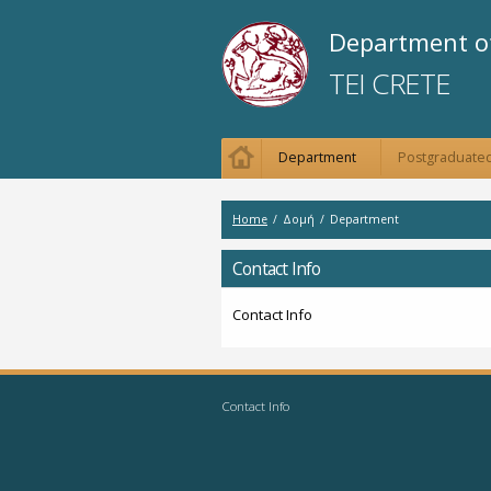
Department of
TEI CRETE
Department
Postgraduated
Home
/
Δομή
/
Department
Contact Info
Contact Info
Contact Info