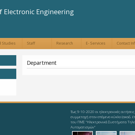
Skip to
main
 Electronic Engineering
content
 Studies
Staff
Research
E- Services
Contact In
Department
Έως 9-10-2020 οι ηλεκτρονικές αιτήσεις
συμμετοχή στον επόμενο κύκλο (ακαδ. έ
του ΠΜΣ "Ηλεκτρονικά Συστήματα Τηλε
Αυτοματισμών"