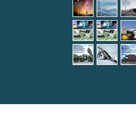
2019-08-11_ieee-
2019-08-1
201
odd
2019-08-12_logot
2019-08-
pic
21_logoty
teleautos_5.jpg
teleautos_
tel