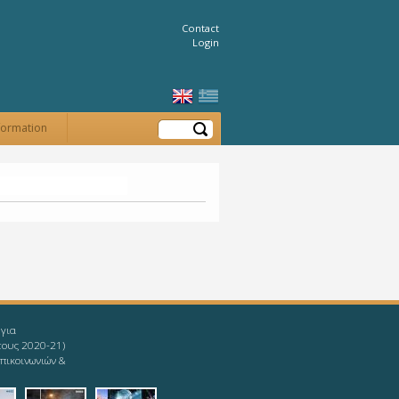
Contact
Login
Search
formation
 για
τους 2020-21)
πικοινωνιών &