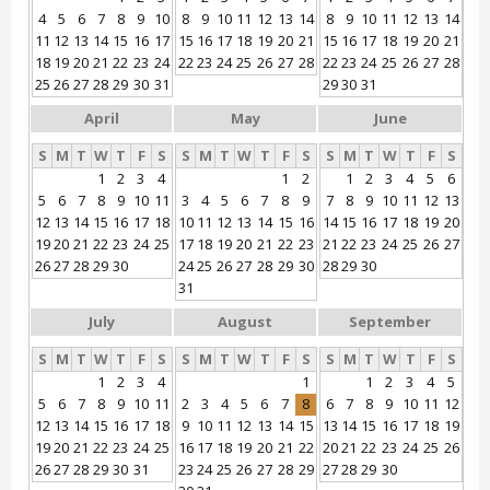
4
5
6
7
8
9
10
8
9
10
11
12
13
14
8
9
10
11
12
13
14
11
12
13
14
15
16
17
15
16
17
18
19
20
21
15
16
17
18
19
20
21
18
19
20
21
22
23
24
22
23
24
25
26
27
28
22
23
24
25
26
27
28
25
26
27
28
29
30
31
29
30
31
April
May
June
S
M
T
W
T
F
S
S
M
T
W
T
F
S
S
M
T
W
T
F
S
1
2
3
4
1
2
1
2
3
4
5
6
5
6
7
8
9
10
11
3
4
5
6
7
8
9
7
8
9
10
11
12
13
12
13
14
15
16
17
18
10
11
12
13
14
15
16
14
15
16
17
18
19
20
19
20
21
22
23
24
25
17
18
19
20
21
22
23
21
22
23
24
25
26
27
26
27
28
29
30
24
25
26
27
28
29
30
28
29
30
31
July
August
September
S
M
T
W
T
F
S
S
M
T
W
T
F
S
S
M
T
W
T
F
S
1
2
3
4
1
1
2
3
4
5
5
6
7
8
9
10
11
2
3
4
5
6
7
8
6
7
8
9
10
11
12
12
13
14
15
16
17
18
9
10
11
12
13
14
15
13
14
15
16
17
18
19
19
20
21
22
23
24
25
16
17
18
19
20
21
22
20
21
22
23
24
25
26
26
27
28
29
30
31
23
24
25
26
27
28
29
27
28
29
30