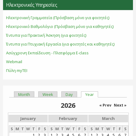
Ηλεκτρονικές Υπηρεσίες
Ηλεκτρονική Γραμματεία (Πρόσβαση μόνο για φοιτητές)
Ηλεκτρονικό Βαθμολόγιο (Πρόσβαση μόνο για καθηγητές)
Έντυπα για Πρακτική Άσκηση (για φοιτητές)
Έντυπα για Πτυχιακή Εργασία (για φοιτητές και καθηγητές)
Ασύγχρονη Εκπαίδευση - Πλατφόρμα E-class
Webmail
Πύλη myTEI
Month
Week
Day
Year
(active tab)
Primary tabs
2026
« Prev
Next »
January
February
March
S
M
T
W
T
F
S
S
M
T
W
T
F
S
S
M
T
W
T
F
S
1
2
3
1
2
3
4
5
6
7
1
2
3
4
5
6
7