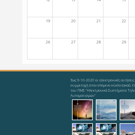
19
20
21
22
26
27
28
29
Έως 9-10-2020 οι ηλεκτρονικές αιτήσεις
συμμετοχή στον επόμενο κύκλο (ακαδ. έ
του ΠΜΣ "Ηλεκτρονικά Συστήματα Τηλε
Αυτοματισμών"
2019-08-11_ieee-
2019-08-1
201
odd
2019-08-12_logot
2019-08-
pic