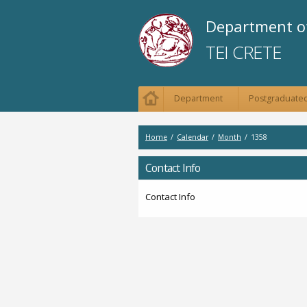
Department of
TEI CRETE
Department
Postgraduated
Home
/
Calendar
/
Month
/
1358
Contact Info
Contact Info