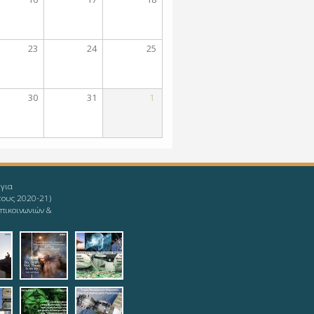
23
24
25
30
31
1
 για
τους 2020-21)
πικοινωνιών &
givingup.jpg
1_ieee-mind.jpg
9-08-11_ieee-
2019-08-11_ieee-
2019-08-
s.jpg
yoda.jpg
12_logotypophds.jpg
ypoista.jpg
top.jpg
teleautos_3.jpg
teleautos_4.jpg