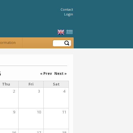
Contact
Login
Search
formation
5
« Prev
Next »
Thu
Fri
Sat
2
3
4
9
10
11
16
17
18