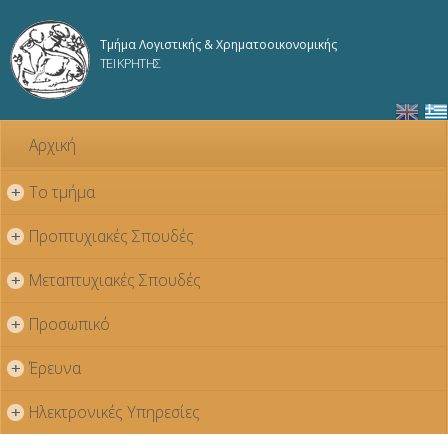
Παράκαμψη
προς το
Τμήμα Λογιστικής & Χρηματοοικονομικής
κυρίως
ΤΕΙ ΚΡΗΤΗΣ
περιεχόμενο
Αρχική
Το τμήμα
+
Προπτυχιακές Σπουδές
+
Μεταπτυχιακές Σπουδές
+
Προσωπικό
+
Έρευνα
+
Ηλεκτρονικές Υπηρεσίες
+