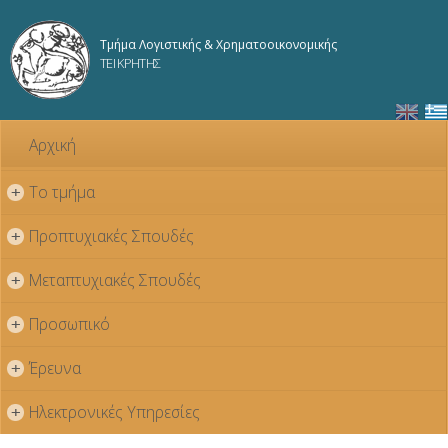
Παράκαμψη
προς το
Τμήμα Λογιστικής & Χρηματοοικονομικής
κυρίως
ΤΕΙ ΚΡΗΤΗΣ
περιεχόμενο
Αρχική
Το τμήμα
+
Προπτυχιακές Σπουδές
+
Μεταπτυχιακές Σπουδές
+
Προσωπικό
+
Έρευνα
+
Ηλεκτρονικές Υπηρεσίες
+