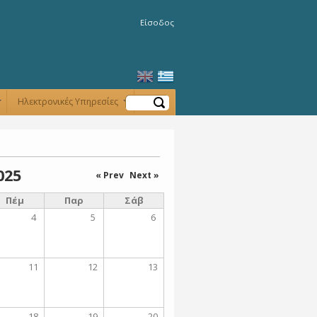
Είσοδος
Αναζήτηση
Ηλεκτρονικές Υπηρεσίες
+
+
025
« Prev
Next »
Πέμ
Παρ
Σάβ
4
5
6
11
12
13
18
19
20