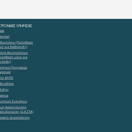
ΤΡΟΝΙΚΈΣ ΥΠΗΡΕΣΊΕΣ
ass
bmail
θμολόγιο (Πρόσβαση
νο για Καθηγητές)
line Φοιτητολόγιο
ρόσβαση μόνο για
ιτητές)
στημα Πτυχιακών
γασιών
λη MyTEI
βλιοθήκη
δοξος
asmus
ιτητικό Εισιτήριο
μή Απασχόλησης
αδιοδρομίας (Δ.Α.ΣΤΑ)
αφείο Διασύνδεσης