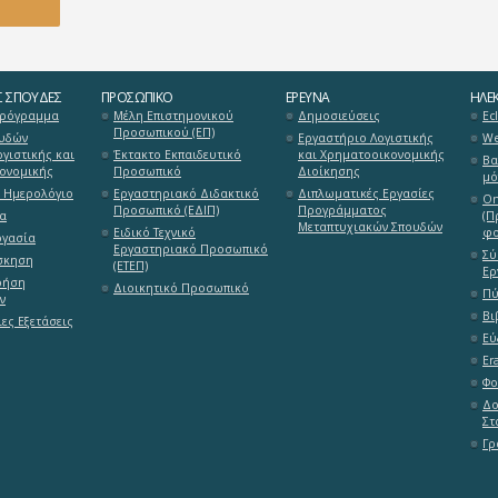
Σ ΣΠΟΥΔΈΣ
ΠΡΟΣΩΠΙΚΌ
ΈΡΕΥΝΑ
ΗΛΕΚ
Πρόγραμμα
Μέλη Επιστημονικού
Δημοσιεύσεις
Ecl
Προσωπικού (ΕΠ)
υδών
Εργαστήριο Λογιστικής
We
γιστικής και
Έκτακτο Εκπαιδευτικό
και Χρηματοοικονομικής
Βα
ονομικής
Προσωπικό
Διοίκησης
μό
 Ημερολόγιο
Εργαστηριακό Διδακτικό
Διπλωματικές Εργασίες
On
Προσωπικό (ΕΔΙΠ)
Προγράμματος
α
(Π
Μεταπτυχιακών Σπουδών
Ειδικό Τεχνικό
φο
ργασία
Εργαστηριακό Προσωπικό
Σύ
σκηση
(ΕΤΕΠ)
Ερ
ρήση
Διοικητικό Προσωπικό
Πύ
ν
Βι
ες Εξετάσεις
Εύ
Er
Φο
Δο
Στ
Γρ