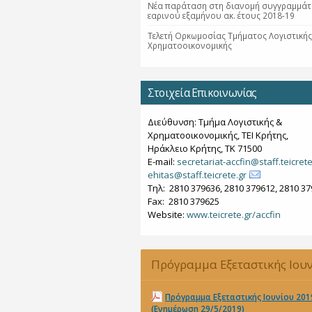
Νέα παράταση στη διανομή συγγραμμάτ
εαρινού εξαμήνου ακ. έτους 2018-19
Τελετή Ορκωμοσίας Τμήματος Λογιστικής
Χρηματοοικονομικής
Στοιχεία Επικοινωνίας
Διεύθυνση: Τμήμα Λογιστικής &
Χρηματοοικονομικής, ΤΕΙ Κρήτης,
Ηράκλειο Κρήτης, ΤΚ 71500
E-mail:
secretariat-accfin@staff.teicrete
ehitas@staff.teicrete.gr
Tηλ: 2810 379636, 2810 379612, 2810 3
Fax: 2810 379625
Website:
www.teicrete.gr/accfin
Πρόγραμμα Εξεταστικής Ιου
2019 (Ενημέρωση 29/5/2019)
Πρόγραμμα Εξεταστικής Ιουνίου 201
(Ενημέρωση 29/5/2019)