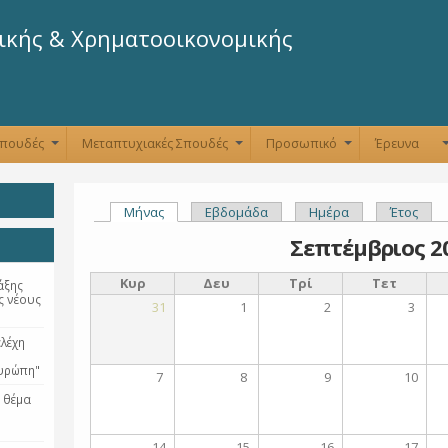
Παράκαμψη
προς το
ικής & Χρηματοοικονομικής
κυρίως
περιεχόμενο
Σπουδές
Μεταπτυχιακές Σπουδές
Προσωπικό
Έρευνα
+
+
+
Μήνας
(ενεργή καρτέλα)
Εβδομάδα
Ημέρα
Έτος
Πρωτεύουσες καρτέλες
Σεπτέμβριος 2
Κυρ
Δευ
Τρί
Τετ
άξης
ς νέους
31
1
2
3
λέχη
Ευρώπη"
7
8
9
10
 θέμα
14
15
16
17