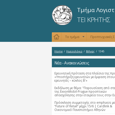
Τμήμα Λογιστ
ΤΕΙ ΚΡΗΤΗΣ
Το τμήμα
Προπτυχιακές 
+
Home
/
Ημερολόγιο
/
Μήνας
/
1345
Νέα - Ανακοινώσεις
Ερευνητική πρόταση στα πλαίσια της πρ
«Υποστήριξη ερευνητών με έμφαση στου
ερευνητές – κύκλος Β'»
Εκδήλωση με θέμα: "Παρουσίαση από στε
της ExxonMobil-Prague προοπτικών
απασχόλησης στην εταιρεία τους στην 
Πρόσκληση συμμετοχής στο emphasis με
“Future of Retail” μέχρι 15/6 | Cardlink &
Οικονομικό Πανεπιστήμιο Αθηνών