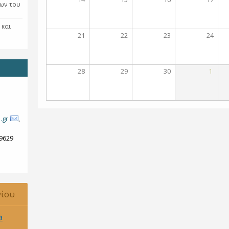
ων του
 και
21
22
23
24
28
29
30
1
.gr
,
79629
νίου
9