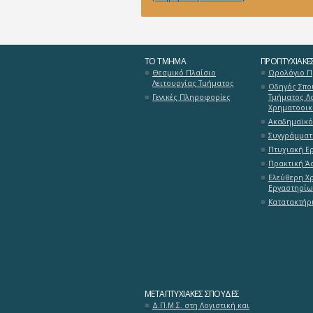
ΤΟ ΤΜΉΜΑ
ΠΡΟΠΤΥΧΙΑΚΈ
Θεσμικό Πλαίσιο
Ωρολόγιο 
Λειτουργίας Τμήματος
Οδηγός Σπο
Γενικές Πληροφορίες
Τμήματος Λο
Χρηματοοικ
Ακαδημαϊκό
Συγγράμματ
Πτυχιακή Ε
Πρακτική Ά
Ελεύθερη Χ
Εργαστηρίω
Κατατακτήρι
ΜΕΤΑΠΤΥΧΙΑΚΈΣ ΣΠΟΥΔΈΣ
Δ.Π.Μ.Σ. στη Λογιστική και