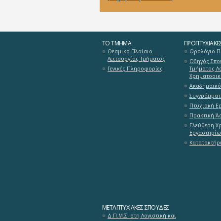
ΤΟ ΤΜΉΜΑ
ΠΡΟΠΤΥΧΙΑΚΈ
Θεσμικό Πλαίσιο
Ωρολόγιο 
Λειτουργίας Τμήματος
Οδηγός Σπο
Γενικές Πληροφορίες
Τμήματος Λο
Χρηματοοικ
Ακαδημαϊκό
Συγγράμματ
Πτυχιακή Ε
Πρακτική Ά
Ελεύθερη Χ
Εργαστηρίω
Κατατακτήρι
ΜΕΤΑΠΤΥΧΙΑΚΈΣ ΣΠΟΥΔΈΣ
Δ.Π.Μ.Σ. στη Λογιστική και