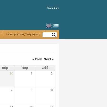
Είσοδος
Αναζήτηση
Ηλεκτρονικές Υπηρεσίες
+
+
« Prev
Next »
Πέμ
Παρ
Σάβ
30
1
2
7
8
9
14
15
16