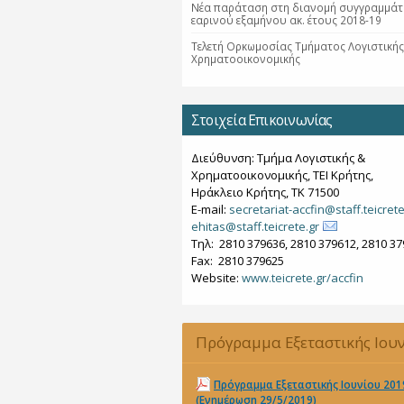
Νέα παράταση στη διανομή συγγραμμάτ
εαρινού εξαμήνου ακ. έτους 2018-19
Τελετή Ορκωμοσίας Τμήματος Λογιστικής
Χρηματοοικονομικής
Στοιχεία Επικοινωνίας
Διεύθυνση: Τμήμα Λογιστικής &
Χρηματοοικονομικής, ΤΕΙ Κρήτης,
Ηράκλειο Κρήτης, ΤΚ 71500
E-mail:
secretariat-accfin@staff.teicrete
ehitas@staff.teicrete.gr
Tηλ: 2810 379636, 2810 379612, 2810 3
Fax: 2810 379625
Website:
www.teicrete.gr/accfin
Πρόγραμμα Εξεταστικής Ιου
2019 (Ενημέρωση 29/5/2019)
Πρόγραμμα Εξεταστικής Ιουνίου 201
(Ενημέρωση 29/5/2019)