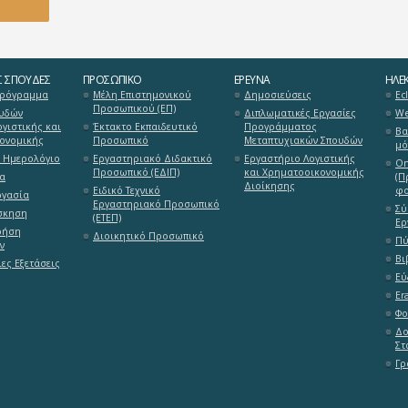
Σ ΣΠΟΥΔΈΣ
ΠΡΟΣΩΠΙΚΌ
ΈΡΕΥΝΑ
ΗΛΕΚ
Πρόγραμμα
Μέλη Επιστημονικού
Δημοσιεύσεις
Ecl
Προσωπικού (ΕΠ)
υδών
Διπλωματικές Εργασίες
We
γιστικής και
Έκτακτο Εκπαιδευτικό
Προγράμματος
Βα
ονομικής
Προσωπικό
Μεταπτυχιακών Σπουδών
μό
 Ημερολόγιο
Εργαστηριακό Διδακτικό
Εργαστήριο Λογιστικής
On
Προσωπικό (ΕΔΙΠ)
και Χρηματοοικονομικής
α
(Π
Διοίκησης
Ειδικό Τεχνικό
φο
ργασία
Εργαστηριακό Προσωπικό
Σύ
σκηση
(ΕΤΕΠ)
Ερ
ρήση
Διοικητικό Προσωπικό
Πύ
ν
Βι
ες Εξετάσεις
Εύ
Er
Φο
Δο
Στ
Γρ