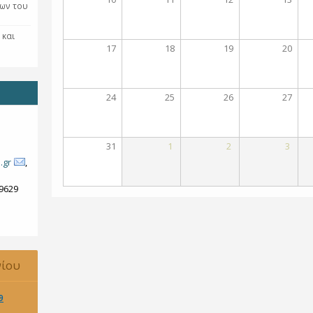
ων του
 και
17
18
19
20
24
25
26
27
31
1
2
3
.gr
,
79629
νίου
9