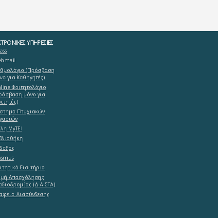
ΤΡΟΝΙΚΈΣ ΥΠΗΡΕΣΊΕΣ
ass
bmail
θμολόγιο (Πρόσβαση
νο για Καθηγητές)
line Φοιτητολόγιο
ρόσβαση μόνο για
ιτητές)
στημα Πτυχιακών
γασιών
λη MyTEI
βλιοθήκη
δοξος
asmus
ιτητικό Εισιτήριο
μή Απασχόλησης
αδιοδρομίας (Δ.Α.ΣΤΑ)
αφείο Διασύνδεσης