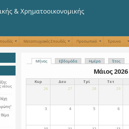
Παράκαμψη
προς το
ικής & Χρηματοοικονομικής
κυρίως
περιεχόμενο
Σπουδές
Μεταπτυχιακές Σπουδές
Προσωπικό
Έρευνα
+
+
+
Μήνας
(ενεργή καρτέλα)
Εβδομάδα
Ημέρα
Έτος
Πρωτεύουσες καρτέλες
Μάιος 2026
Κυρ
Δευ
Τρί
Τετ
άξης
ς νέους
26
27
28
29
λέχη
Ευρώπη"
3
4
5
6
 θέμα
10
11
12
13