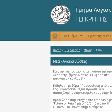
Τμήμα Λογιστ
ΤΕΙ ΚΡΗΤΗΣ
Το τμήμα
Προπτυχιακές 
+
Home
/
Ημερολόγιο
/
Μήνας
/
1346
Νέα - Ανακοινώσεις
Ερευνητική πρόταση στα πλαίσια της πρ
«Υποστήριξη ερευνητών με έμφαση στου
ερευνητές – κύκλος Β'»
Εκδήλωση με θέμα: "Παρουσίαση από στε
της ExxonMobil-Prague προοπτικών
απασχόλησης στην εταιρεία τους στην 
Πρόσκληση συμμετοχής στο emphasis με
“Future of Retail” μέχρι 15/6 | Cardlink &
Οικονομικό Πανεπιστήμιο Αθηνών