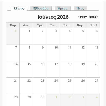
Μήνας
(ενεργή καρτέλα)
Εβδομάδα
Ημέρα
Έτος
Πρωτεύουσες καρτέλες
Ιούνιος 2026
« Prev
Next »
Κυρ
Δευ
Τρί
Τετ
Πέμ
Παρ
Σάβ
31
1
2
3
4
5
6
7
8
9
10
11
12
13
14
15
16
17
18
19
20
21
22
23
24
25
26
27
28
29
30
1
2
3
4