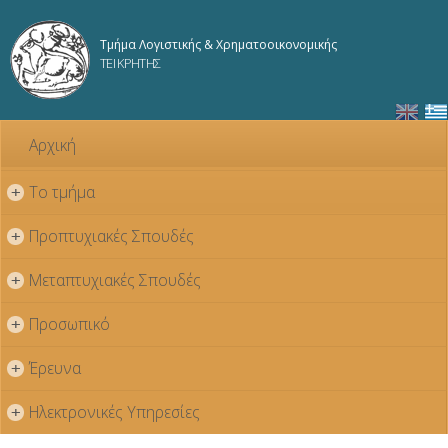
Παράκαμψη
προς το
Τμήμα Λογιστικής & Χρηματοοικονομικής
κυρίως
ΤΕΙ ΚΡΗΤΗΣ
περιεχόμενο
Αρχική
Το τμήμα
+
Προπτυχιακές Σπουδές
+
Μεταπτυχιακές Σπουδές
+
Προσωπικό
+
Έρευνα
+
Ηλεκτρονικές Υπηρεσίες
+