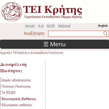
Παράκαμψη προς το κυρίως περιεχόμενο
Αρχική
Α-Ω
MyTEI
Webmail
English
Αναζήτηση
Αναζήτηση
☰ Menu
Αρχική
»
ΤΕΙ Κρήτης
»
Διασφάλιση Ποιότητας
Είστε εδώ
Διασφάλιση
Ποιότητας
Δομές αξιολόγησης
Πολιτικη Ποιότητας
Το ΕΣΔΠ
Εσωτερικές Εκθέσεις
Εξωτερικές εκθέσεις