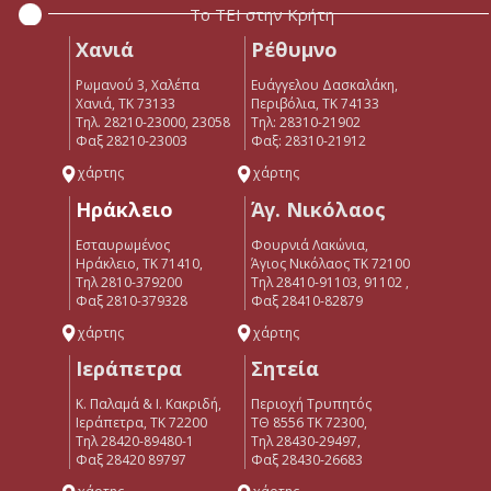
Το ΤΕΙ στην Κρήτη
Χανιά
Ρέθυμνο
Ρωμανού 3, Χαλέπα
Ευάγγελου Δασκαλάκη,
Χανιά, ΤΚ 73133
Περιβόλια, ΤΚ 74133
Τηλ. 28210-23000, 23058
Tηλ: 28310-21902
Φαξ 28210-23003
Φαξ: 28310-21912
χάρτης
χάρτης
Ηράκλειο
Άγ. Νικόλαος
Εσταυρωμένος
Φουρνιά Λακώνια,
Ηράκλειο, ΤΚ 71410,
Άγιος Νικόλαος ΤΚ 72100
Τηλ 2810-379200
Τηλ 28410-91103, 91102 ,
Φαξ 2810-379328
Φαξ 28410-82879
χάρτης
χάρτης
Ιεράπετρα
Σητεία
Κ. Παλαμά & Ι. Κακριδή,
Περιοχή Τρυπητός
Ιεράπετρα, ΤΚ 72200
ΤΘ 8556 ΤΚ 72300,
Tηλ 28420-89480-1
Τηλ 28430-29497,
Φαξ 28420 89797
Φαξ 28430-26683