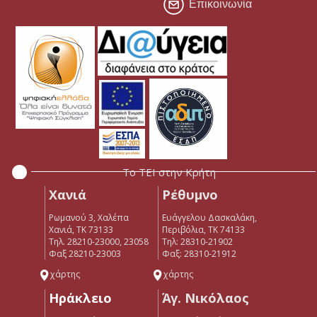
Επικοινωνία
Το ΤΕΙ στην Κρήτη
Χανιά
Ρέθυμνο
Ρωμανού 3, Χαλέπα
Ευάγγελου Δασκαλάκη,
Χανιά, ΤΚ 73133
Περιβόλια, ΤΚ 74133
Τηλ. 28210-23000, 23058
Tηλ: 28310-21902
Φαξ 28210-23003
Φαξ: 28310-21912
χάρτης
χάρτης
Ηράκλειο
Άγ. Νικόλαος