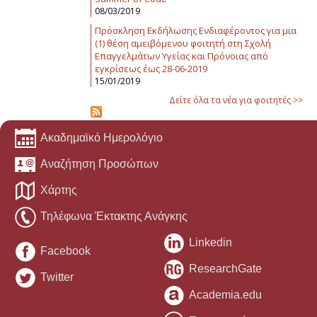
08/03/2019
Πρόσκληση Εκδήλωσης Ενδιαφέροντος για μια
(1) θέση αμειβόμενου φοιτητή στη Σχολή
Επαγγελμάτων Υγείας και Πρόνοιας από
εγκρίσεως έως 28-06-2019
15/01/2019
Δείτε όλα τα νέα για φοιτητές >>
Ακαδημαϊκό Ημερολόγιο
Αναζήτηση Προσώπων
Χάρτης
Τηλέφωνα Έκτακτης Ανάγκης
Linkedin
Facebook
ResearchGate
Twitter
Academia.edu