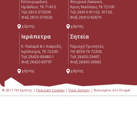
Εσταυρωμένος
Φουρνιά Λακώνια,
Ηράκλειο, ΤΚ 71410,
Άγιος Νικόλαος ΤΚ 72100
Τηλ 2810-379200
Τηλ 28410-91103, 91102 ,
Φαξ 2810-379328
Φαξ 28410-82879
χάρτης
χάρτης
Ιεράπετρα
Σητεία
Κ. Παλαμά & Ι. Κακριδή,
Περιοχή Τρυπητός
Ιεράπετρα, ΤΚ 72200
ΤΘ 8556 ΤΚ 72300,
Tηλ 28420-89480-1
Τηλ 28430-29497,
Φαξ 28420 89797
Φαξ 28430-26683
χάρτης
χάρτης
© 2017 ΤΕΙ Κρήτης |
Πολιτική Cookies
|
Όροι Χρήσης
| Βασισμένο στο Drupal