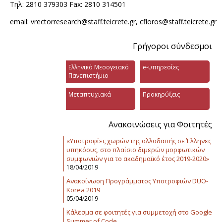
Τηλ: 2810 379303 Fax: 2810 314501
email: vrectorresearch@staff.teicrete.gr, cfloros@staff.teicrete.gr
Γρήγοροι σύνδεσμοι
Ελληνικό Μεσογειακό
e-υπηρεσίες
Πανεπιστήμιο
Μεταπτυχιακά
Προκηρύξεις
Ανακοινώσεις για Φοιτητές
«Υποτροφίες χωρών της αλλοδαπής σε Έλληνες
υπηκόους, στο πλαίσιο διμερών μορφωτικών
συμφωνιών για το ακαδημαϊκό έτος 2019-2020»
18/04/2019
Ανακοίνωση Προγράμματος Υποτροφιών DUO-
Korea 2019
05/04/2019
Κάλεσμα σε φοιτητές για συμμετοχή στο Google
Summer of Code