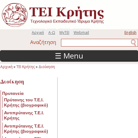
Παράκαμψη προς το κυρίως περιεχόμενο
Αρχική
Α-Ω
MyTEI
Webmail
English
Αναζήτηση
Αναζήτηση
☰ Menu
Αρχική
»
ΤΕΙ Κρήτης
»
Διοίκηση
Είστε εδώ
Διοίκηση
Πρυτανεία
Πρύτανης του Τ.Ε.Ι.
Κρήτης (βιογραφικό)
Αντιπρύτανης Τ.Ε.Ι.
Κρήτης
Αντιπρύτανης Τ.Ε.Ι.
Κρήτης (βιογραφικό)