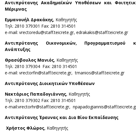
Αντιπρύτανης Ακαδημαϊκών Υποθέσεων και Φοιτητικ
Μέριμνας
Εμμανουήλ Δρακάκης
, Καθηγητής
Τηλ: 2810 379301 Fax: 2810 314501
e-mail: vrectoredu@staff.teicrete.gr, edrakakis@staff.teicrete.gr
Αντιπρύτανης Οικονομικών, Προγραμματισμού κ
Ανάπτυξης
Θρασύβουλος Μανιός
, Καθηγητής
Τηλ: 2810 379304 Fax: 2810 314501
e-mail: vrectorfin@staff.teicrete.gr, tmanios@staff.teicrete.gr
Αντιπρύτανης Διοικητικών Υποθέσεων
Νεκτάριος Παπαδογιάννης
, Καθηγητής
Τηλ: 2810 379302 Fax: 2810 314501
e-mail:vrectorhr@staff.teicrete.gr, npapadogiannis@staff.teicrete.g
Αντιπρύτανης Έρευνας και Δια Βίου Εκπαίδευσης
Χρήστος Φλώρος
, Καθηγητής