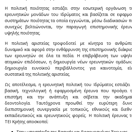
Η πολιτική ποιότητας εστιάζει στην εσωτερική οργάνωση 
ερευνητικών μονάδων του Ιδρύματος και βασίζεται σε εφαρμ
συστημάτων ποιότητας τα οποία εγγυώνται, μέσω διαδικασιών 
συνεχώς βελτιώνονται, την παραγωγή επιστημονικής έρευν
υψηλής ποιότητας.
Η πολιτική αριστείας τροφοδοτεί με κίνητρα το ανθρώπι
δυναμικό και αφορά στην ενθάρρυνση της επιστημονικής διάκρι
των ερευνητών σε όλα τα πεδία. Η επιβράβευση των υψηλ
ατομικών επιδόσεων, η δημιουργία νέων ερευνητικών ομάδων
δημιουργία ευνοϊκού περιβάλλοντος για καινοτομία, είν
συστατικά της πολιτικής αριστείας.
Ως αποτέλεσμα, η ερευνητική πολιτική του Ιδρύματος εστιάζει
βασική, τεχνολογική ή εφαρμοσμένη έρευνα που προάγει τ
επιστήμη και την ανάπτυξη και σέβεται την ακαδημαϊ
δεοντολογία. Ταυτόχρονα προωθεί την ευρύτερη δυνα
διεπιστημονική συνεργασία με τοπικούς, εθνικούς και διεθν
εκπαιδευτικούς και ερευνητικούς φορείς. Η πολιτική έρευνας 
ΤΕΙ Κρήτης αποσκοπεί:
Στην υποστήριξη της Βασικής και Εφαρμοσμένης Έρευνας