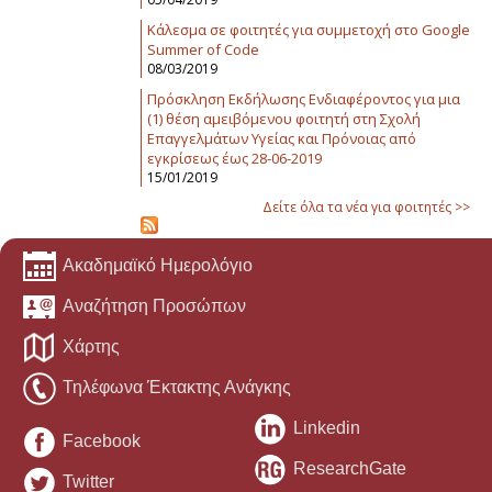
Κάλεσμα σε φοιτητές για συμμετοχή στο Google
Summer of Code
08/03/2019
Πρόσκληση Εκδήλωσης Ενδιαφέροντος για μια
(1) θέση αμειβόμενου φοιτητή στη Σχολή
Επαγγελμάτων Υγείας και Πρόνοιας από
εγκρίσεως έως 28-06-2019
15/01/2019
Δείτε όλα τα νέα για φοιτητές >>
Ακαδημαϊκό Ημερολόγιο
Αναζήτηση Προσώπων
Χάρτης
Τηλέφωνα Έκτακτης Ανάγκης
Linkedin
Facebook
ResearchGate
Twitter