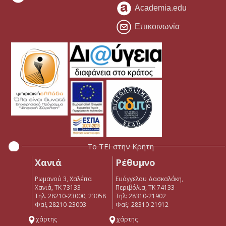
Academia.edu
Επικοινωνία
Το ΤΕΙ στην Κρήτη
Χανιά
Ρέθυμνο
Ρωμανού 3, Χαλέπα
Ευάγγελου Δασκαλάκη,
Χανιά, ΤΚ 73133
Περιβόλια, ΤΚ 74133
Τηλ. 28210-23000, 23058
Tηλ: 28310-21902
Φαξ 28210-23003
Φαξ: 28310-21912
χάρτης
χάρτης