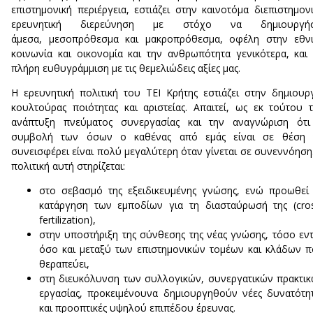
επιστημονική περιέργεια, εστιάζει στην καινοτόμα διεπιστημον
ερευνητική διερεύνηση με στόχο να δημιουργήσ
άμεσα, μεσοπρόθεσμα και μακροπρόθεσμα, οφέλη στην εθνι
κοινωνία και οικονομία και την ανθρωπότητα γενικότερα, και
πλήρη ευθυγράμμιση με τις θεμελιώδεις αξίες μας.
Η ερευνητική πολιτική του ΤΕΙ Κρήτης εστιάζει στην δημιουρ
κουλτούρας ποιότητας και αριστείας. Απαιτεί, ως εκ τούτου 
ανάπτυξη πνεύματος συνεργασίας και την αναγνώριση ότι
συμβολή των όσων ο καθένας από εμάς είναι σε θέση 
συνεισφέρει είναι πολύ μεγαλύτερη όταν γίνεται σε συνεννόηση
πολιτική αυτή στηρίζεται:
στο σεβασμό της εξειδικευμένης γνώσης, ενώ προωθεί
κατάργηση των εμποδίων για τη διασταύρωσή της (cro
fertilization),
στην υποστήριξη της σύνθεσης της νέας γνώσης, τόσο εν
όσο και μεταξύ των επιστημονικών τομέων και κλάδων 
θεραπεύει,
στη διευκόλυνση των συλλογικών, συνεργατικών πρακτι
εργασίας, προκειμένουνα δημιουργηθούν νέες δυνατότη
και προοπτικές υψηλού επιπέδου έρευνας.