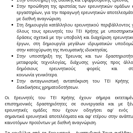
Στην προώθηση της αριστείας των ερευνητικών ομάδων 
εργαστηρίων, για την παραγωγή ερευνητικών αποτελεσμά
με διεθνή αναγνώριση.
Στη δημιουργία κατάλληλου ερευνητικού περιβάλλοντος 
όλους τους ερευνητές του ΤΕΙ Κρήτης με υποστηρικτι
δράσεις σχετικά με την υποβολή και διαχείριση ερευνητι
έργων, στη δημιουργία μεγάλων ιδρυματικών υποδομώ
στην κατοχύρωση της πνευματικής ιδιοκτησίας.
Στην υποστήριξη της Έρευνας και των δραστηριοτήτ
μεταφοράς τεχνολογίας, διάχυσης γνώσης προς άλλο
δημόσιους ερευνητικούς φορείς και στ
κοινωνία γενικότερα.
Στην ανταγωνιστική ανταπόκριση του ΤΕΙ Κρήτης 
διεκδικήσεις χρηματοδοτήσεων.
Οι Ερευνητές του ΤΕΙ Κρήτης έχουν σήμερα εκτεταμέν
επιστημονικές δραστηριότητες σε συνεργασία και με ξέν
ερευνητικές ομάδες που έχουν οδηγήσει αφ’ ενός 
σημαντικά ερευνητικά αποτελέσματα και αφ’ ετέρου στην ανάπτ
καινοτόμων προϊόντων με διεθνή αναγνώριση.
Τα κονδύλια από τα Ερευνητικά - Αναπτυξιακά Έργα ανήλθαν