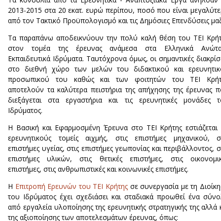
2013-2015 στα 20 εκατ. ευρώ περίπου, ποσό που είναι μεγαλύτ
από τον Τακτικό Προϋπολογισμό και τις Δημόσιες Επενδύσεις μαζ
Τα παραπάνω αποδεικνύουν την πολύ καλή θέση του ΤΕΙ Κρή
στον τομέα της έρευνας ανάμεσα στα Ελληνικά Ανώτα
Εκπαιδευτικά Ιδρύματα. Ταυτόχρονα όμως, οι σημαντικές διακρίσ
στο διεθνή χώρο των μελών του διδακτικού και ερευνητικ
προσωπικού του καθώς και των φοιτητών του ΤΕΙ Κρήτ
αποτελούν τα καλύτερα πειστήρια της απήχησης της έρευνας 
διεξάγεται στα εργαστήρια και τις ερευνητικές μονάδες 
Ιδρύματος.
Η Βασική και Εφαρμοσμένη Έρευνα στο ΤΕΙ Κρήτης εστιάζεται
ερευνητικούς τομείς αιχμής, στις επιστήμες μηχανικού, σ
επιστήμες υγείας, στις επιστήμες γεωπονίας και περιβάλλοντος, σ
επιστήμες υλικών, στις θετικές επιστήμες, στις οικονομι
επιστήμες, στις ανθρωπιστικές και κοινωνικές επιστήμες.
Η
Επιτροπή Ερευνών του ΤΕΙ Κρήτης
σε συνεργασία με τη Διοίκ
του Ιδρύματος έχει σχεδιάσει και σταδιακά προωθεί ένα σύν
από εργαλεία υλοποίησης της ερευνητικής στρατηγικής της αλλά 
της αξιοποίησης των αποτελεσμάτων έρευνας, όπως: