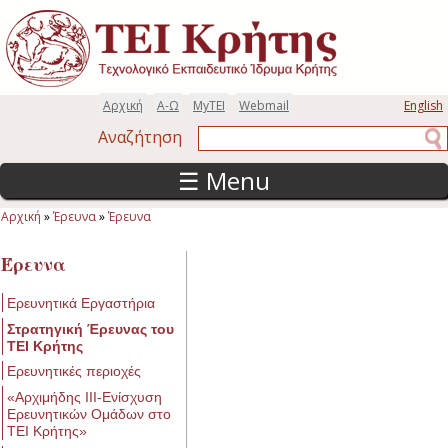
Παράκαμψη προς το κυρίως περιεχόμενο
Αρχική
Α-Ω
MyTEI
Webmail
English
Αναζήτηση
Αναζήτηση
☰ Menu
Αρχική
»
Έρευνα
»
Έρευνα
Είστε εδώ
Έρευνα
Ερευνητικά Εργαστήρια
Στρατηγική Έρευνας του
ΤΕΙ Κρήτης
Ερευνητικές περιοχές
«Αρχιμήδης ΙΙΙ-Ενίσχυση
Ερευνητικών Ομάδων στο
ΤΕΙ Κρήτης»