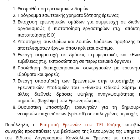
Θεσμοθέτηση ερευνητικών δομών.
Πρόγραμμα εσωτερικής χρηματοδότησης έρευνας.
Ενίσχυση ερευνητικών ομάδων για συμμετοχή σε διεθν
οργανισμούς ή πιστοποίηση εργαστηρίων (π.χ. απόκτ
πιστοποίησης ISO).
Υποστήριξη συνεδρίων και λοιπών δράσεων προβολής 
αποτελεσμάτων έργων όπου κρίνεται σκόπιμο.
Ενεργή συμμετοχή σε δράσεις περιφερειακής και εθνι
εμβέλειας (π.χ. εκπροσώπηση σε περιφερειακά όργανα)
Προώθηση διεπιχειρησιακών συνεργασιών με ερευνητι
ιδρύματα και φορείς.
Ενεργή υποστήριξη των Ερευνητών στην υποστήριξη τ
Ερευνητικών Υποδομών του «Εθνικού Οδικού Χάρτη» κ
άλλες διεθνείς δράσεις υψηλής αναγνωσιμότητας κ
σημασίας (flagships) των Ερευνητών μας.
Ουσιαστική υποστήριξη ερευνητών για τη δημιουργ
νεοφυών επιχειρήσεων (spin-off) σε επιλεγμένες περιοχές.
Παράλληλα, η
Επιτροπή Ερευνών του ΤΕΙ Κρήτης
καταβάλ
συνεχώς προσπάθειες για βελτίωση της λειτουργίας της υπηρεσ
του Ειδικού Λογαριασμού Κονδυλίων Έρευνας με στόχο τ