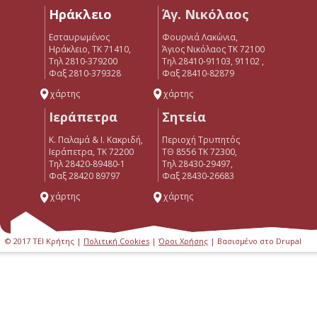
Ηράκλειο
Άγ. Νικόλαος
Εσταυρωμένος
Φουρνιά Λακώνια,
Ηράκλειο, ΤΚ 71410,
Άγιος Νικόλαος ΤΚ 72100
Τηλ 2810-379200
Τηλ 28410-91103, 91102 ,
Φαξ 2810-379328
Φαξ 28410-82879
χάρτης
χάρτης
Ιεράπετρα
Σητεία
Κ. Παλαμά & Ι. Κακριδή,
Περιοχή Τρυπητός
Ιεράπετρα, ΤΚ 72200
ΤΘ 8556 ΤΚ 72300,
Tηλ 28420-89480-1
Τηλ 28430-29497,
Φαξ 28420 89797
Φαξ 28430-26683
χάρτης
χάρτης
© 2017 ΤΕΙ Κρήτης |
Πολιτική Cookies
|
Όροι Χρήσης
| Βασισμένο στο Drupal