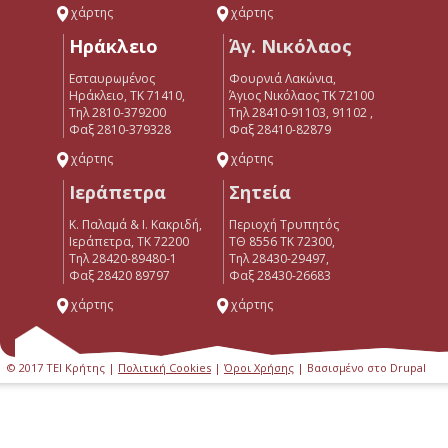
χάρτης
χάρτης
Ηράκλειο
Άγ. Νικόλαος
Εσταυρωμένος
Φουρνιά Λακώνια,
Ηράκλειο, ΤΚ 71410,
Άγιος Νικόλαος ΤΚ 72100
Τηλ 2810-379200
Τηλ 28410-91103, 91102 ,
Φαξ 2810-379328
Φαξ 28410-82879
χάρτης
χάρτης
Ιεράπετρα
Σητεία
Κ. Παλαμά & Ι. Κακριδή,
Περιοχή Τρυπητός
Ιεράπετρα, ΤΚ 72200
ΤΘ 8556 ΤΚ 72300,
Tηλ 28420-89480-1
Τηλ 28430-29497,
Φαξ 28420 89797
Φαξ 28430-26683
χάρτης
χάρτης
© 2017 ΤΕΙ Κρήτης |
Πολιτική Cookies
|
Όροι Χρήσης
| Βασισμένο στο Drupal