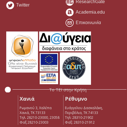
ResearchGate
Twitter
Academia.edu
Επικοινωνία
Το ΤΕΙ στην Κρήτη
Χανιά
Ρέθυμνο
Ρωμανού 3, Χαλέπα
Ευάγγελου Δασκαλάκη,
Χανιά, ΤΚ 73133
Περιβόλια, ΤΚ 74133
Τηλ. 28210-23000, 23058
Tηλ: 28310-21902
Φαξ 28210-23003
Φαξ: 28310-21912