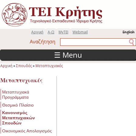
Παράκαμψη προς το κυρίως περιεχόμενο
Αρχική
Α-Ω
MyTEI
Webmail
English
Αναζήτηση
Αναζήτηση
☰ Menu
Αρχική
»
Σπουδές
»
Μεταπτυχιακές
Είστε εδώ
Μεταπτυχιακές
Μεταπτυχιακά
Προγράμματα
Θεσμικό Πλαίσιο
Κανονισμός
Μεταπτυχιακών
Σπουδών
Οικονομικός Απολογισμός