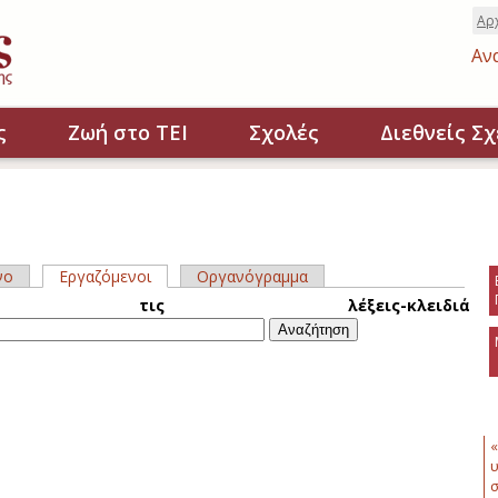
Αρ
Αν
ς
Ζωή στο ΤΕΙ
Σχολές
Διεθνείς Σχ
νο
Εργαζόμενοι
(ενεργή καρτέλα)
Οργανόγραμμα
σες καρτέλες
ετε τις λέξεις-κλειδιά
«
υ
σ