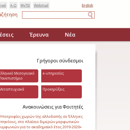
χική
Α-Ω
MyTEI
Webmail
English
αζήτηση
Αναζήτηση
έσεις
Έρευνα
Νέα
Γρήγοροι σύνδεσμοι
Ελληνικό Μεσογειακό
e-υπηρεσίες
Πανεπιστήμιο
Μεταπτυχιακά
Προκηρύξεις
Ανακοινώσεις για Φοιτητές
Υποτροφίες χωρών της αλλοδαπής σε Έλληνες
πηκόους, στο πλαίσιο διμερών μορφωτικών
υμφωνιών για το ακαδημαϊκό έτος 2019-2020»