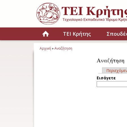
Παράκαμψη προς το κυρίως περιεχόμενο
Home
ΤΕΙ Κρήτης
Σπουδέ
Αρχική
»
Αναζήτηση
Είστε εδώ
Αναζήτηση
Περιεχόμε
Πρωτεύου
Εισάγ