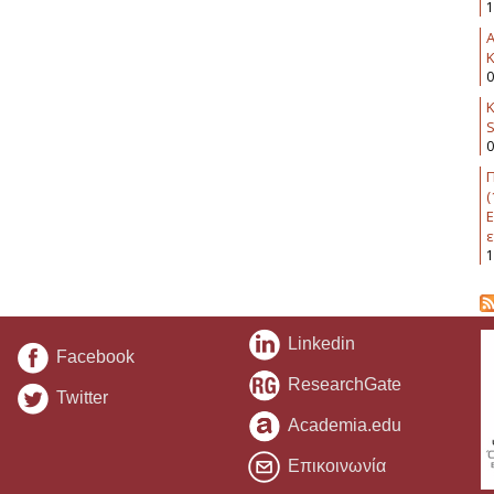
1
K
0
Κ
0
Π
(
Ε
ε
1
Linkedin
Facebook
ResearchGate
Twitter
Academia.edu
Επικοινωνία