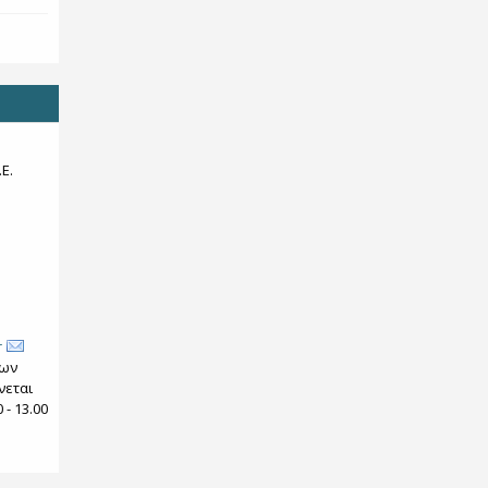
Ε.
r
των
νεται
- 13.00