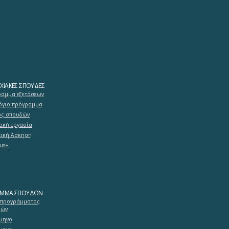
ΧΙΑΚΈΣ ΣΠΟΥΔΈΣ
αμμα εξετάσεων
γιο πρόγραμμα
ός σπουδών
ακή εργασία
ική Άσκηση
us+
ΑΜΜΑ ΣΠΟΥΔΏΝ
 προγράμματος
δών
άμηνο