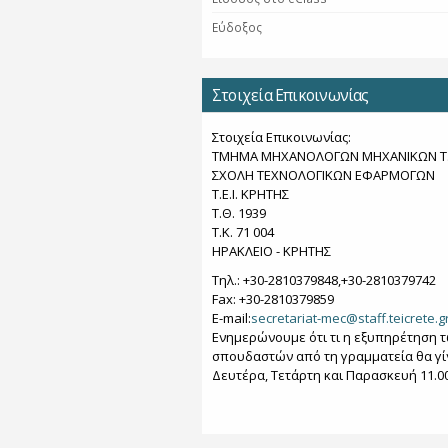
Εύδοξος
Στοιχεία Επικοινωνίας
Στοιχεία Επικοινωνίας:
ΤΜΗΜΑ ΜΗΧΑΝΟΛΟΓΩΝ ΜΗΧΑΝΙΚΩΝ Τ.
ΣΧΟΛΗ ΤΕΧΝΟΛΟΓΙΚΩΝ ΕΦΑΡΜΟΓΩΝ
T.E.I. KΡΗΤΗΣ
Τ.Θ. 1939
Τ.Κ. 71 004
ΗΡΑΚΛΕΙΟ - KΡΗΤΗΣ
Τηλ.: +30-2810379848,+30-2810379742
Fax: +30-2810379859
Ε-mail:
secretariat-mec@staff.teicrete.g
Ενημερώνουμε ότι τι η εξυπηρέτηση 
σπουδαστών από τη γραμματεία θα γί
Δευτέρα, Τετάρτη και Παρασκευή 11.00 