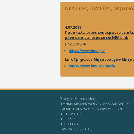
NEA Link , ΕΛΜΕΠΑ , Μηχαν
Μηχανικών
4.07.2019
Παρακαλώ όπως ενημερώνεστε πλέ
μόνο από τα παρακάτω NEA Link
Link ΕΛΜΕΠΑ
https://www.hmu.gr/
Link Τμήματος Μηχανολόγων Μηχα
https://www.hmu.gr/mech/
Στοιχεία Επικοινωνίας:
ΤΜΗΜΑ ΜΗΧΑΝΟΛΟΓΩΝ ΜΗΧΑΝΙΚΩΝ Τ.Ε.
ΣΧΟΛΗ ΤΕΧΝΟΛΟΓΙΚΩΝ ΕΦΑΡΜΟΓΩΝ
T.E.I. KΡΗΤΗΣ
Τ.Θ. 1939
Τ.Κ. 71 004
ΗΡΑΚΛΕΙΟ - KΡΗΤΗΣ