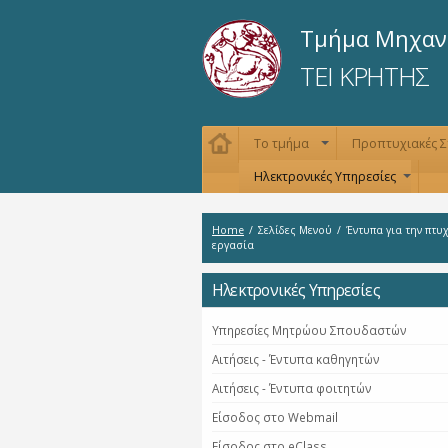
Τμήμα Μηχαν
ΤΕΙ ΚΡΗΤΗΣ
Το τμήμα
Προπτυχιακές 
+
Ηλεκτρονικές Υπηρεσίες
+
Home
/
Σελίδες Μενού
/
Έντυπα για την πτυ
εργασία
Ηλεκτρονικές Υπηρεσίες
Υπηρεσίες Μητρώου Σπουδαστών
Αιτήσεις - Έντυπα καθηγητών
Αιτήσεις - Έντυπα φοιτητών
Είσοδος στο Webmail
Είσοδος στο eClass