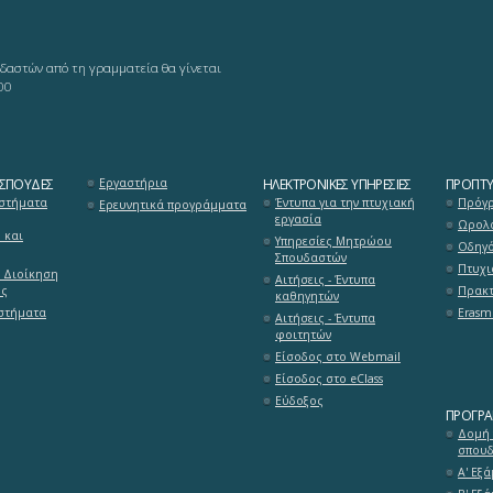
δαστών από τη γραμματεία θα γίνεται
00
 ΣΠΟΥΔΈΣ
Εργαστήρια
ΗΛΕΚΤΡΟΝΙΚΈΣ ΥΠΗΡΕΣΊΕΣ
ΠΡΟΠΤΥ
στήματα
Έντυπα για την πτυχιακή
Πρόγρ
Ερευνητικά προγράμματα
εργασία
Ωρολό
 και
Υπηρεσίες Μητρώου
Οδηγ
Σπουδαστών
Πτυχι
 Διοίκηση
Αιτήσεις - Έντυπα
ύς
Πρακτ
καθηγητών
υστήματα
Erasm
Αιτήσεις - Έντυπα
φοιτητών
Είσοδος στο Webmail
Είσοδος στο eClass
Εύδοξος
ΠΡΌΓΡ
Δομή
σπου
Α' Εξ