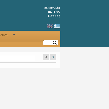
Επικοινωνία
myTEIoC
Είσοδος
ρευνα
+
Αναζήτηση
<
>