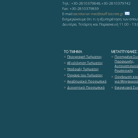
Τηλ.: +30-2810379848,+30-2810379742
Fax: +30-2810379859
Ε-mail:
secretariat-mec@staff.teicrete.gr
Ενημερώνουμε ότι τι η εξυπηρέτηση των σπου
Δευτέρα, Τετάρτη και Παρασκευή 11.00 - 13.
ΤΟ ΤΜΉΜΑ
ΜΕΤΑΠΤΥΧΙΑΚΈΣ
Περιγραφή Τμήματος
Προηγμένα Συ
Παραγωγής,
Αξιολόγηση Τμήματος
Αυτοματισμού
Υποδομές Τμήματος
Ρομποτικής
Όργανα του Τμήματος
Οργάνωση και
Ακαδημαϊκό Προσωπικό
για Μηχανικο
Διοικητικό Προσωπικό
Ενεργειακά Σ