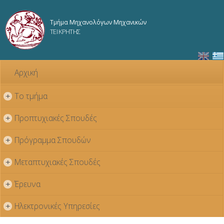
Παράκαμψη
προς το
Τμήμα Μηχανολόγων Μηχανικών
κυρίως
ΤΕΙ ΚΡΗΤΗΣ
περιεχόμενο
Αρχική
Το τμήμα
+
Προπτυχιακές Σπουδές
+
Πρόγραμμα Σπουδών
+
Μεταπτυχιακές Σπουδές
+
Έρευνα
+
Ηλεκτρονικές Υπηρεσίες
+