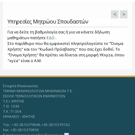
<
>
Υπηρεσίες Μητρώου Σπουδαστών
Για να δείτε τη βαθμολογία σας ή για να κάνετε δήλωση
μαθημάτων πατήστε
ΕΔΩ
.
Στο παράθυρο που θα εμφανιστεί πληκτρολογείστε το "Όνομα
Χρήστη" και τον "Κωδικό Πρόσβασης" που σας έχει δοθεί. Το
"Όνομα Χρήστη" θα πρέπει να δίνεται στη μορφή YKxyza, όπου
"xyza" είναι ο Α.Μ.
Στοιχεία Επικοινωνίας:
ΤΜΗΜΑ ΜΗΧΑΝΟΛΟΓΩΝ ΜΗΧΑΝΙΚΩΝ Τ.Ε.
ΣΧΟΛΗ ΤΕΧΝΟΛΟΓΙΚΩΝ ΕΦΑΡΜΟΓΩΝ
T.E.I. KΡΗΤΗΣ
Τ.Θ. 1939
Τ.Κ. 71 004
ΗΡΑΚΛΕΙΟ - KΡΗΤΗΣ
Τηλ.: +30-2810379848,+30-2810379742
Fax: +30-2810379859
Ε-mail:
secretariat-mec@staff.teicrete.gr