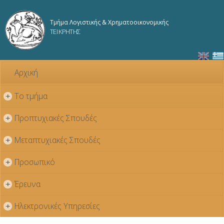
Παράκαμψη
προς το
Τμήμα Λογιστικής & Χρηματοοικονομικής
κυρίως
ΤΕΙ ΚΡΗΤΗΣ
περιεχόμενο
Αρχική
Το τμήμα
+
Προπτυχιακές Σπουδές
+
Μεταπτυχιακές Σπουδές
+
Προσωπικό
+
Έρευνα
+
Ηλεκτρονικές Υπηρεσίες
+