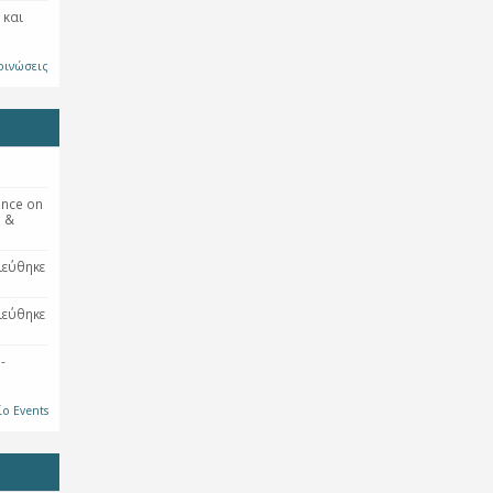
 και
οινώσεις
ence on
s &
ιεύθηκε
ιεύθηκε
-
ίο Events