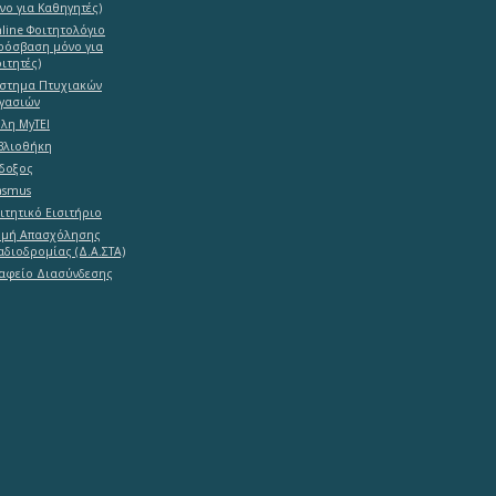
νο για Καθηγητές)
line Φοιτητολόγιο
ρόσβαση μόνο για
ιτητές)
στημα Πτυχιακών
γασιών
λη MyTEI
βλιοθήκη
δοξος
asmus
ιτητικό Εισιτήριο
μή Απασχόλησης
αδιοδρομίας (Δ.Α.ΣΤΑ)
αφείο Διασύνδεσης