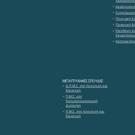
Χρηματοοικ
Ακαδημαϊκό
Συγγράμματ
Πτυχιακή Ε
Πρακτική Ά
Ελεύθερη Χ
Εργαστηρίω
Κατατακτήρι
ΜΕΤΑΠΤΥΧΙΑΚΈΣ ΣΠΟΥΔΈΣ
Δ.Π.Μ.Σ. στη Λογιστική και
Ελεγκτική
Π.Μ.Σ. στη
Χρηματοοικονομική
Διοίκηση
Π.Μ.Σ. στη Λογιστική και
Ελεγκτική