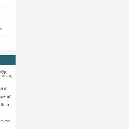
ια
άξης
ς νέους
λέχη
Ευρώπη"
 θέμα
ων του