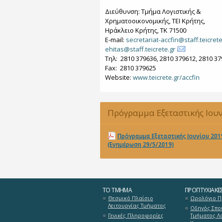
Διεύθυνση: Τμήμα Λογιστικής &
Χρηματοοικονομικής, ΤΕΙ Κρήτης,
Ηράκλειο Κρήτης, ΤΚ 71500
E-mail:
secretariat-accfin@staff.teicrete
ehitas@staff.teicrete.gr
Tηλ: 2810 379636, 2810 379612, 2810 3
Fax: 2810 379625
Website:
www.teicrete.gr/accfin
Πρόγραμμα Εξεταστικής Ιου
2019 (Ενημέρωση 29/5/2019)
Πρόγραμμα Εξεταστικής Ιουνίου 201
(Ενημέρωση 29/5/2019)
ΤΟ ΤΜΉΜΑ
ΠΡΟΠΤΥΧΙΑΚΈ
Θεσμικό Πλαίσιο
Ωρολόγιο 
Λειτουργίας Τμήματος
Οδηγός Σπο
Γενικές Πληροφορίες
Τμήματος Λο