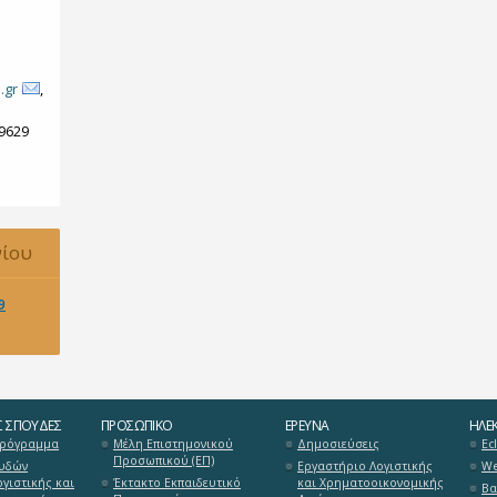
.gr
,
79629
νίου
9
Σ ΣΠΟΥΔΈΣ
ΠΡΟΣΩΠΙΚΌ
ΈΡΕΥΝΑ
ΗΛΕΚ
Πρόγραμμα
Μέλη Επιστημονικού
Δημοσιεύσεις
Ecl
Προσωπικού (ΕΠ)
υδών
Εργαστήριο Λογιστικής
We
γιστικής και
Έκτακτο Εκπαιδευτικό
και Χρηματοοικονομικής
Βα