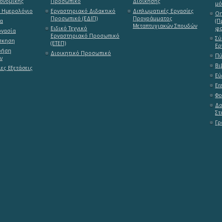
ονομικής
Προσωπικό
Διοίκησης
μό
 Ημερολόγιο
Εργαστηριακό Διδακτικό
Διπλωματικές Εργασίες
On
Προσωπικό (ΕΔΙΠ)
Προγράμματος
α
(Π
Μεταπτυχιακών Σπουδών
Ειδικό Τεχνικό
φο
ργασία
Εργαστηριακό Προσωπικό
Σύ
σκηση
(ΕΤΕΠ)
Ερ
ρήση
Διοικητικό Προσωπικό
Πύ
ν
Βι
ες Εξετάσεις
Εύ
Er
Φο
Δο
Στ
Γρ