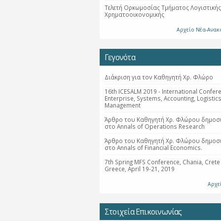
Τελετή Ορκωμοσίας Τμήματος Λογιστικής
Χρηματοοικονομικής
Αρχείο Νέα-Ανακ
Γεγονότα
Διάκριση για τον Καθηγητή Χρ. Φλώρο
16th ICESALM 2019 - International Confer
Enterprise, Systems, Accounting, Logistic
Management
Άρθρο του Καθηγητή Χρ. Φλώρου δημοσ
στο Annals of Operations Research
Άρθρο του Καθηγητή Χρ. Φλώρου δημοσ
στο Annals of Financial Economics.
7th Spring MFS Conference, Chania, Crete 
Greece, April 19-21, 2019
Αρχε
Στοιχεία Επικοινωνίας