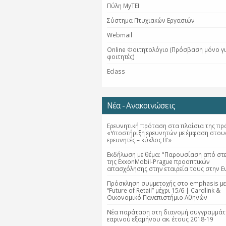
Πύλη MyTEI
Σύστημα Πτυχιακών Εργασιών
Webmail
Online Φοιτητολόγιο (Πρόσβαση μόνο γ
φοιτητές)
Eclass
Νέα - Ανακοινώσεις
Ερευνητική πρόταση στα πλαίσια της πρ
«Υποστήριξη ερευνητών με έμφαση στου
ερευνητές – κύκλος Β'»
Εκδήλωση με θέμα: "Παρουσίαση από στε
της ExxonMobil-Prague προοπτικών
απασχόλησης στην εταιρεία τους στην 
Πρόσκληση συμμετοχής στο emphasis με
“Future of Retail” μέχρι 15/6 | Cardlink &
Οικονομικό Πανεπιστήμιο Αθηνών
Νέα παράταση στη διανομή συγγραμμάτ
εαρινού εξαμήνου ακ. έτους 2018-19