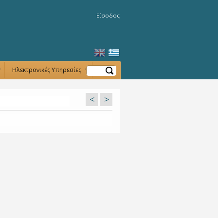
Είσοδος
Αναζήτηση
Ηλεκτρονικές Υπηρεσίες
+
+
<
>