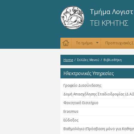
Τμήμα Λογιστ
ΤΕΙ ΚΡΗΤΗΣ
Το τμήμα
Προπτυχιακές 
+
Home
/
Σελίδες Μενού
/
Βιβλιοθήκη
Ηλεκτρονικές Υπηρεσίες
Γραφείο Διασύνδεσης
Δομή Απασχόλησης Σταδιοδρομίας (Δ.Α.
Φοιτητικό Εισιτήριο
Erasmus
Εύδοξος
Βαθμολόγιο (Πρόσβαση μόνο για Καθηγη