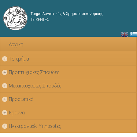
Παράκαμψη
προς το
Τμήμα Λογιστικής & Χρηματοοικονομικής
κυρίως
ΤΕΙ ΚΡΗΤΗΣ
περιεχόμενο
Αρχική
Το τμήμα
+
Προπτυχιακές Σπουδές
+
Μεταπτυχιακές Σπουδές
+
Προσωπικό
+
Έρευνα
+
Ηλεκτρονικές Υπηρεσίες
+