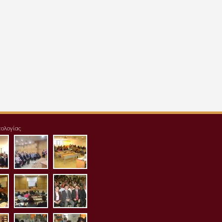
τολογίας
125_123642.jpg
sident_tei_1.jpg
img_20171125_124007-
aithousa1.jpg
1024x768.jpg
.jpg
housa4.jpg
aithousa5.jpg
aithousa6.jpg