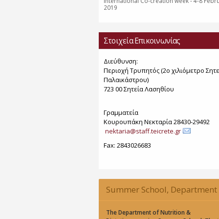
International Co-creation week - 4-8 Febr
2019
Στοιχεία Επικοινωνίας
Διεύθυνση:
Περιοχή Τρυπητός (2o χιλιόμετρο Σητε
Παλαικάστρου)
723 00 Σητεία Λασηθίου
Γραμματεία
Κουρουπάκη Νεκταρία 28430-29492
nektaria@staff.teicrete.gr
Fax: 2843026683
Summer School, Department 
Nutrition & Dietetics, CoMet 2
The Department of Nutrition &