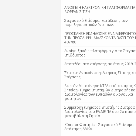
ΑΝΟΙΓΕΙ Η ΗΛΕΚΤΡΟΝΙΚΗ ΠΛΑΤΦΟΡΜΑ ΓΙΑ
ΔΩΡΕΑΝ ΣΙΤΙΣΗ
Στεγαστικό Επίδομα: κατάθεσης των
συμπληρωματικών έντυπων.
ΠΡΟΣΚΛΗΣΗ ΕΚΔΗΛΩΣΗΣ ΕΝΔΙΑΦΕΡΟΝΤΟΣ
ΤΗΝ ΠΡΟΣΛΗΨΗ ΔΙΔΑΣΚΟΝΤΑ ΒΑΣΕΙ ΤΟΥ Π
407/80
Ανοίγει ξανά η πλατφόρμα για το Στεγασ
Επιδόματος
Αποτελέσματα στέγασης ακ. έτους 2019-
Έκτακτη Ανακοίνωση: Αιτήσεις Σίτισης κα
Στέγασης
Δωρεάν Μετακίνηση ΚΤΕΛ από και προς Κ
Σητείας- Τμήμα Επιστημών Διατροφής κα
Διαιτολογίας των ευπαθών οικονομικά
φοιτητών.
Συμμετοχή τμήματος Επιστήμης Διατροφ
Διαιτολογίας του ΕΛ.ΜΕ.ΠΑ στο 2ο παιδι
φεστιβάλ στη Σητεία
Κύπριοι Φοιτητές - Στεγαστικό Επίδομα -
Απόκτηση ΑΜΚΑ