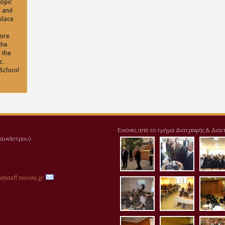
topic
m and
place
more
the
 the
c.
 School
Εικόνες από το τμήμα Διατροφής & Διαι
αλαικάστρου)
pd111-1.jpg
img_20171
pre
@staff.teicrete.gr
aithousa2.jpg
aithousa3
ait