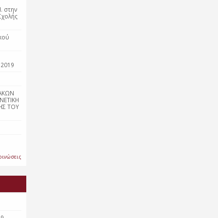
. στην
Σχολής
κού
 2019
ΑΚΩΝ
ΝΕΤΙΚΗ
ΗΣ ΤΟΥ
οινώσεις
19