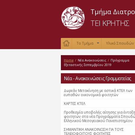
Τμήμα Διατρο
ΤΕΙ ΚΡΗΤΗΣ
Το Τμήμα
Υλικό Σπουδών
+
Home
/
Νέα Ανακοινώσεις
/
Πρόγραμμα
Εξεταστικής Σεπτεμβρίου 2019
Νέα - Ανακοινώσεις Γραμματείας
Δωρεάν Μετακίνηση με αστικά ΚΤΕΛ των
ευπαθών οικονομικά φοιτητών
ΚΑΡΤΕΣ ΚΤΕΛ
Προθεσμία υποβολής αίτησης για ένταξ
φοιτητών στα νέα Προγράμματα Σπουδ
Ελληνικού Μεσογειακού Πανεπιστημίου
ΣΗΜΑΝΤΙΚΗ ΑΝΑΚΟΙΝΩΣΗ ΓΙΑ ΤΟΥΣ
ΤΕΛΕΙΟΦΟΙΤΟΥΣ ΦΟΙΤΗΤΕΣ