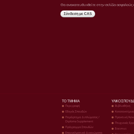
Θα ανακατευθυνθείτε στην σελίδα ασφαλούς 
ΤΟ ΤΜΉΜΑ
ΥΛΙΚΌ ΣΠΟΥ
Περιγραφή
Βιβλιοθήκη
Οδηγός Σπουδών
Κατατακτήριε
Παράρτημα Διπλώματος /
Πρακτική Άσκ
Diploma Supplement
Πτυχιακές Εργ
Πρόγραμμα Σπουδών
Erasmus
Επαγγελματικά Δικαιώματα