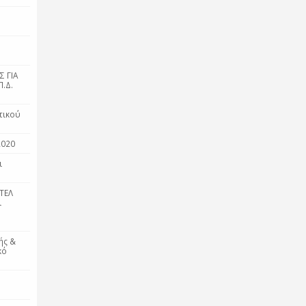
 ΓΙΑ
.Δ.
τικού
2020
ι
ΤΕΛ
ι
ής &
κό