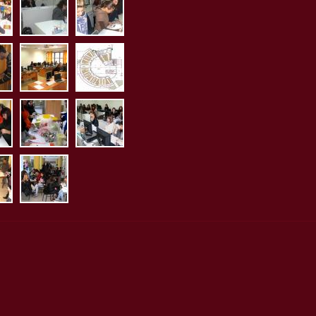
.jpg
iothiki1.jpg
erg_ximias1.jpg
erg_mikrobiologias1.jpg
ias2.jpg
biologias3.jpg
_mikrobiologias4.jpg
erg_pliroforikis.jpg
ktirio_aithouson_ergastiri
pg
mia2.jpg
_bromotologia2.jpg
erg_bromotologia.jpg
erg_diaitologias1.jpg
2.jpg
etrias1.jpg
_ergometrias2.jpg
koinoi_xori1.jpg