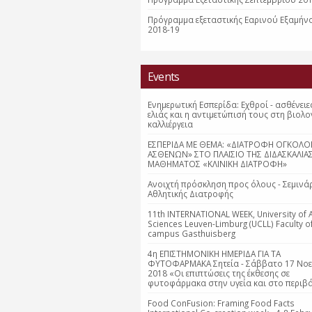
Πρόγραμμα εξεταστικής Εαρινού Εξαμήν
2018-19
Events
Ενημερωτική Εσπερίδα: Εχθροί - ασθένειε
ελιάς και η αντιμετώπισή τους στη βιολο
καλλιέργεια
ΕΣΠΕΡΙΔΑ ΜΕ ΘΕΜΑ: «ΔΙΑΤΡΟΦΗ ΟΓΚΟΛΟ
ΑΣΘΕΝΩΝ» ΣΤΟ ΠΛΑΙΣΙΟ ΤΗΣ ΔΙΔΑΣΚΑΛΙΑ
ΜΑΘΗΜΑΤΟΣ «ΚΛΙΝΙΚΗ ΔΙΑΤΡΟΦΗ»
Ανοιχτή πρόσκληση προς όλους - Σεμινά
Αθλητικής Διατροφής
11th INTERNATIONAL WEEK, University of 
Sciences Leuven-Limburg (UCLL) Faculty o
campus Gasthuisberg
4η ΕΠΙΣΤΗΜΟΝΙΚΗ ΗΜΕΡΙΔΑ ΓΙΑ ΤΑ
ΦΥΤΟΦΑΡΜΑΚΑ Σητεία - Σάββατο 17 Νο
2018 «Οι επιπτώσεις της έκθεσης σε
φυτοφάρμακα στην υγεία και στο περιβά
Food ConFusion: Framing Food Facts