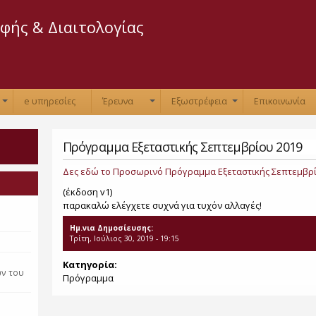
Παράκαμψη
προς το
φής & Διαιτολογίας
κυρίως
περιεχόμενο
e υπηρεσίες
Έρευνα
Εξωστρέφεια
Επικοινωνία
+
+
+
Πρόγραμμα Εξεταστικής Σεπτεμβρίου 2019
Δες εδώ το Προσωρινό Πρόγραμμα Εξεταστικής Σεπτεμβρί
(έκδοση v1)
παρακαλώ ελέγχετε συχνά για τυχόν αλλαγές!
Ημ.νια Δημοσίευσης:
Τρίτη, Ιούλιος 30, 2019 - 19:15
η
Κατηγορία:
ών του
Πρόγραμμα