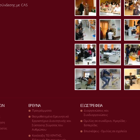
aithousa7.jpg
aithousa8
bibl
σύνδεσης με CAS
erg_mikrobiolog
erg_mikro
erg
erg_bioximia1.j
erg_bioxi
erg
erg_diaitologias
erg_ergom
erg
ΔΏΝ
ΈΡΕΥΝΑ
ΕΞΩΣΤΡΈΦΕΙΑ
Προγράμματα
Διοργανώσεις και
Συνδιοργανώσεις
ς
Θεσμοθετημένο Ερευνητικό
Εργαστήριο Διαιτητικής και
Ομιλίες σε συνέδρια, Ημερίδες -
ηση
Σύστασης Σώματος του
Εσπερίδες
ασίες
Ανθρώπου
Επισκέψεις - Ομιλίες σε σχολεία
Κατάταξη ΤΕΙ ΚΡΗΤΗΣ,
Ελληνικές Επιστημονικές