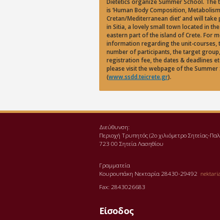
Dietetics organize Summer School. The 
is ‘Human Body Composition, Metabolis
Cretan/Mediterranean diet’ and will take 
in Sitia, a lovely small town located in the
eastern part of the island of Crete. For 
information regarding the unit-courses, 
number of participants, the target group,
registration fee, the dates & deadlines et
please visit the webpage of the Summer
(
www.ssdd.teicrete.gr
).
Διεύθυνση:
Περιοχή Τρυπητός (2o χιλιόμετρο Σητείας-Π
723 00 Σητεία Λασηθίου
Γραμματεία
Κουρουπάκη Νεκταρία 28430-29492
nektaria
Fax: 2843026683
Είσοδος