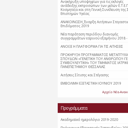
Ανακήρυξη υποψηφίων για τις εκλογές
ανάδειξης εκπροσώπων των μελών Ε.Τ.Ε.Π
Κοσμητεία και στη Γενική Συνέλευση της 
Επιστημών Υγείας
ΑΝΑΚΟΙΝΩΣΗ_Έναρξη Αιτήσεων Στεγαστι
Επιδόματος 2019
Νέα παράταση περιόδου διανομής
συγγραμμάτων εαρινού εξαμήνου 2018 -
ΑΝΟΙΞΕ Η ΠΛΑΤΦΟΡΜΑ ΓΙΑ ΤΙΣ ΑΙΤΗΣΕΙΣ
ΠΡΟΚΗΡΥΞΗ ΠΡΟΓΡΑΜΜΑΤΟΣ ΜΕΤΑΠΤΥΧΙ
ΣΠΟΥΔΩΝ «ΓΕΝΕΤΙΚΗ ΤΟΥ ΑΝΘΡΩΠΟΥ-ΓΕ
ΣΥΜΒΟΥΛΕΥΤΙΚΗ» ΤΟΥ ΤΜΗΜΑΤΟΣ ΙΑΤΡΙΚ
ΠΑΝΕΠΙΣΤΗΜΙΟΥ ΘΕΣΣΑΛΙΑΣ
Αιτήσεις Σίτισης και Στέγασης
ΕΜΒΟΛΙΜΗ ΕΞΕΤΑΣΤΙΚΗ ΙΟΥΝΙΟΥ 2019
Αρχείο Νέα-Ανακ
Προγράμματα
Ακαδημαϊκό ημερολόγιο 2019-2020
Πρόγραμμα Εξεταστικής Σεπτεμβρίου 20