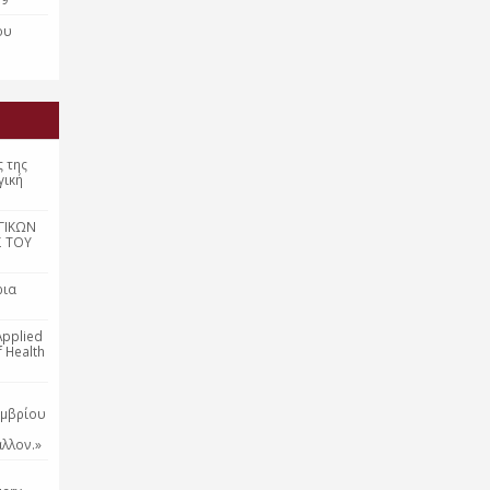
ου
ς της
γική
ΓΙΚΩΝ
Σ ΤΟΥ
ρια
Applied
f Health
εμβρίου
λλον.»