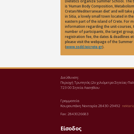
Dietetics organize Summer School. The 
is ‘Human Body Composition, Metabolis
Cretan/Mediterranean diet’ and will take 
in Sitia, a lovely small town located in the
eastern part of the island of Crete. For 
information regarding the unit-courses, 
number of participants, the target group,
registration fee, the dates & deadlines et
please visit the webpage of the Summer
(
www.ssdd.teicrete.gr
).
Διεύθυνση:
Περιοχή Τρυπητός (2o χιλιόμετρο Σητείας-Π
723 00 Σητεία Λασηθίου
Γραμματεία
Κουρουπάκη Νεκταρία 28430-29492
nektaria
Fax: 2843026683
Είσοδος