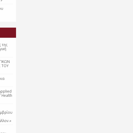
ου
ς της
γική
ΓΙΚΩΝ
Σ ΤΟΥ
ρια
Applied
f Health
εμβρίου
λλον.»