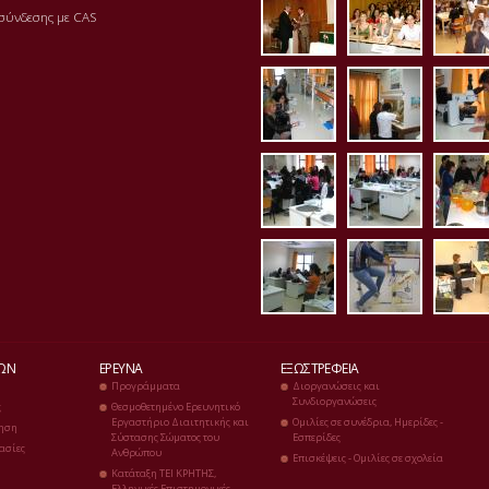
aithousa7.jpg
aithousa8
bibl
σύνδεσης με CAS
erg_mikrobiolog
erg_mikro
erg
erg_bioximia1.j
erg_bioxi
erg
erg_diaitologias
erg_ergom
erg
ΔΏΝ
ΈΡΕΥΝΑ
ΕΞΩΣΤΡΈΦΕΙΑ
Προγράμματα
Διοργανώσεις και
Συνδιοργανώσεις
ς
Θεσμοθετημένο Ερευνητικό
Εργαστήριο Διαιτητικής και
Ομιλίες σε συνέδρια, Ημερίδες -
ηση
Σύστασης Σώματος του
Εσπερίδες
ασίες
Ανθρώπου
Επισκέψεις - Ομιλίες σε σχολεία
Κατάταξη ΤΕΙ ΚΡΗΤΗΣ,
Ελληνικές Επιστημονικές