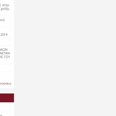
. στην
Σχολής
κού
 2019
ΑΚΩΝ
ΝΕΤΙΚΗ
ΗΣ ΤΟΥ
οινώσεις
19