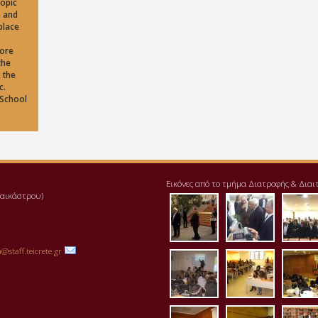
topic
m and
place
more
the
 the
c.
 School
Εικόνες από το τμήμα Διατροφής & Διαι
αλαικάστρου)
pd111-1.jpg
img_20171
pre
@staff.teicrete.gr
aithousa2.jpg
aithousa3
ait