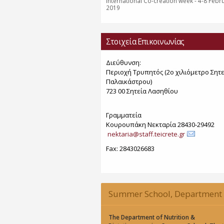
International Co-creation week - 4-8 Febr
2019
Στοιχεία Επικοινωνίας
Διεύθυνση:
Περιοχή Τρυπητός (2o χιλιόμετρο Σητε
Παλαικάστρου)
723 00 Σητεία Λασηθίου
Γραμματεία
Κουρουπάκη Νεκταρία 28430-29492
nektaria@staff.teicrete.gr
Fax: 2843026683
Summer School, Department 
Nutrition & Dietetics, CoMet 2
The Department of Nutrition &