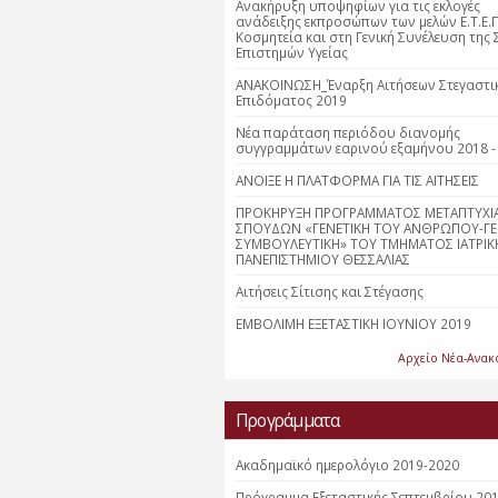
Ανακήρυξη υποψηφίων για τις εκλογές
ανάδειξης εκπροσώπων των μελών Ε.Τ.Ε.Π
Κοσμητεία και στη Γενική Συνέλευση της 
Επιστημών Υγείας
ΑΝΑΚΟΙΝΩΣΗ_Έναρξη Αιτήσεων Στεγαστι
Επιδόματος 2019
Νέα παράταση περιόδου διανομής
συγγραμμάτων εαρινού εξαμήνου 2018 -
ΑΝΟΙΞΕ Η ΠΛΑΤΦΟΡΜΑ ΓΙΑ ΤΙΣ ΑΙΤΗΣΕΙΣ
ΠΡΟΚΗΡΥΞΗ ΠΡΟΓΡΑΜΜΑΤΟΣ ΜΕΤΑΠΤΥΧΙ
ΣΠΟΥΔΩΝ «ΓΕΝΕΤΙΚΗ ΤΟΥ ΑΝΘΡΩΠΟΥ-ΓΕ
ΣΥΜΒΟΥΛΕΥΤΙΚΗ» ΤΟΥ ΤΜΗΜΑΤΟΣ ΙΑΤΡΙΚ
ΠΑΝΕΠΙΣΤΗΜΙΟΥ ΘΕΣΣΑΛΙΑΣ
Αιτήσεις Σίτισης και Στέγασης
ΕΜΒΟΛΙΜΗ ΕΞΕΤΑΣΤΙΚΗ ΙΟΥΝΙΟΥ 2019
Αρχείο Νέα-Ανακ
Προγράμματα
Ακαδημαϊκό ημερολόγιο 2019-2020
Πρόγραμμα Εξεταστικής Σεπτεμβρίου 20