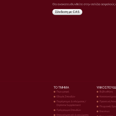
Θα ανακατευθυνθείτε στην σελίδα ασφαλούς 
ΤΟ ΤΜΉΜΑ
ΥΛΙΚΌ ΣΠΟΥ
Περιγραφή
Βιβλιοθήκη
Οδηγός Σπουδών
Κατατακτήριε
Παράρτημα Διπλώματος /
Πρακτική Άσκ
Diploma Supplement
Πτυχιακές Εργ
Πρόγραμμα Σπουδών
Erasmus
Επαγγελματικά Δικαιώματα