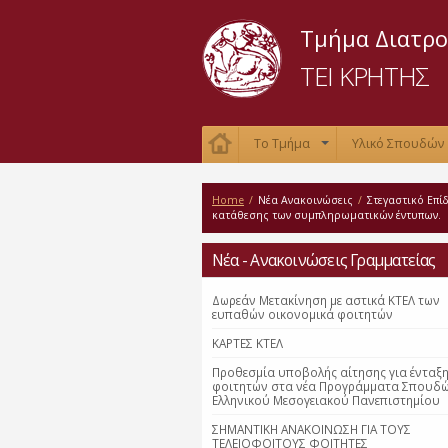
Τμήμα Διατρο
ΤΕΙ ΚΡΗΤΗΣ
Το Τμήμα
Υλικό Σπουδών
+
Home
/
Νέα Ανακοινώσεις
/
Στεγαστικό Επί
κατάθεσης των συμπληρωματικών έντυπων.
Νέα - Ανακοινώσεις Γραμματείας
Δωρεάν Μετακίνηση με αστικά ΚΤΕΛ των
ευπαθών οικονομικά φοιτητών
ΚΑΡΤΕΣ ΚΤΕΛ
Προθεσμία υποβολής αίτησης για ένταξ
φοιτητών στα νέα Προγράμματα Σπουδ
Ελληνικού Μεσογειακού Πανεπιστημίου
ΣΗΜΑΝΤΙΚΗ ΑΝΑΚΟΙΝΩΣΗ ΓΙΑ ΤΟΥΣ
ΤΕΛΕΙΟΦΟΙΤΟΥΣ ΦΟΙΤΗΤΕΣ