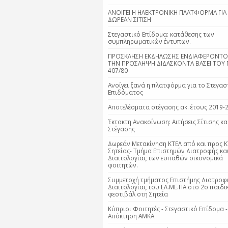
ΑΝΟΙΓΕΙ Η ΗΛΕΚΤΡΟΝΙΚΗ ΠΛΑΤΦΟΡΜΑ ΓΙΑ
ΔΩΡΕΑΝ ΣΙΤΙΣΗ
Στεγαστικό Επίδομα: κατάθεσης των
συμπληρωματικών έντυπων.
ΠΡΟΣΚΛΗΣΗ ΕΚΔΗΛΩΣΗΣ ΕΝΔΙΑΦΕΡΟΝΤΟΣ
ΤΗΝ ΠΡΟΣΛΗΨΗ ΔΙΔΑΣΚΟΝΤΑ ΒΑΣΕΙ ΤΟΥ Π
407/80
Ανοίγει ξανά η πλατφόρμα για το Στεγασ
Επιδόματος
Αποτελέσματα στέγασης ακ. έτους 2019-
Έκτακτη Ανακοίνωση: Αιτήσεις Σίτισης κα
Στέγασης
Δωρεάν Μετακίνηση ΚΤΕΛ από και προς Κ
Σητείας- Τμήμα Επιστημών Διατροφής κα
Διαιτολογίας των ευπαθών οικονομικά
φοιτητών.
Συμμετοχή τμήματος Επιστήμης Διατροφ
Διαιτολογίας του ΕΛ.ΜΕ.ΠΑ στο 2ο παιδι
φεστιβάλ στη Σητεία
Κύπριοι Φοιτητές - Στεγαστικό Επίδομα -
Απόκτηση ΑΜΚΑ