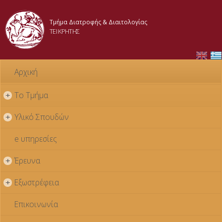
Παράκαμψη
προς το
Τμήμα Διατροφής & Διαιτολογίας
κυρίως
ΤΕΙ ΚΡΗΤΗΣ
περιεχόμενο
Αρχική
Το Τμήμα
+
Υλικό Σπουδών
+
e υπηρεσίες
Έρευνα
+
Εξωστρέφεια
+
Επικοινωνία