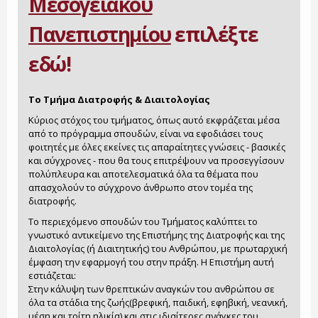
Μεσογειακού
Πανεπιστημίου
επιλέξτε
εδώ!
Το Τμήμα Διατροφής & Διαιτολογίας
Κύριος στόχος του τμήματος, όπως αυτό εκφράζεται μέσα
από το πρόγραμμα σπουδών, είναι να εφοδιάσει τους
φοιτητές με όλες εκείνες τις απαραίτητες γνώσεις - βασικές
και σύγχρονες - που θα τους επιτρέψουν να προσεγγίσουν
πολύπλευρα και αποτελεσματικά όλα τα θέματα που
απασχολούν το σύγχρονο άνθρωπο στον τομέα της
διατροφής.
Το περιεχόμενο σπουδών του Τμήματος καλύπτει το
γνωστικό αντικείμενο της Επιστήμης της Διατροφής και της
Διαιτολογίας (ή Διαιτητικής) του Ανθρώπου, με πρωταρχική
έμφαση την εφαρμογή του στην πράξη. Η Επιστήμη αυτή
εστιάζεται:
Στην κάλυψη των θρεπτικών αναγκών του ανθρώπου σε
όλα τα στάδια της ζωής(βρεφική, παιδική, εφηβική, νεανική,
μέση και τρίτη ηλικία) και στις ιδιαίτερες ανάγκες του