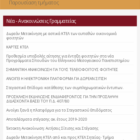
Παρουσίαση τμήματος
Νέα - Ανακοινώσεις Γραμματείας
Δωρεάν Μετακίνηση με αστικά ΚΤΕΛ των ευπαθών οικονομικά
φοιτητών
ΚΑΡΤΕΣ ΚΤΕΛ
Προθεσμία υποβολής αίτησης για ένταξη φοιτητών στα νέα
Προγράμματα Σπουδών του Ελληνικού Μεσογειακού Πανεπιστημίου
ΣΗΜΑΝΤΙΚΗ ΑΝΑΚΟΙΝΩΣΗ ΓΙΑ ΤΟΥΣ ΤΕΛΕΙΟΦΟΙΤΟΥΣ ΦΟΙΤΗΤΕΣ
ΑΝΟΙΓΕΙ Η ΗΛΕΚΤΡΟΝΙΚΗ ΠΛΑΤΦΟΡΜΑ ΓΙΑ ΔΩΡΕΑΝ ΣΙΤΙΣΗ
Στεγαστικό Επίδομα: κατάθεσης των συμπληρωματικών έντυπων.
ΠΡΟΣΚΛΗΣΗ ΕΚΔΗΛΩΣΗΣ ΕΝΔΙΑΦΕΡΟΝΤΟΣ ΓΙΑ ΤΗΝ ΠΡΟΣΛΗΨΗ
ΔΙΔΑΣΚΟΝΤΑ ΒΑΣΕΙ ΤΟΥ Π.Δ. 407/80
Ανοίγει ξανά η πλατφόρμα για το Στεγαστικού Επιδόματος
Αποτελέσματα στέγασης ακ. έτους 2019-2020
Έκτακτη Ανακοίνωση: Αιτήσεις Σίτισης και Στέγασης
Δωρεάν Μετακίνηση ΚΤΕΛ από και προς ΚΤΕΛ Σητείας- Τμήμα