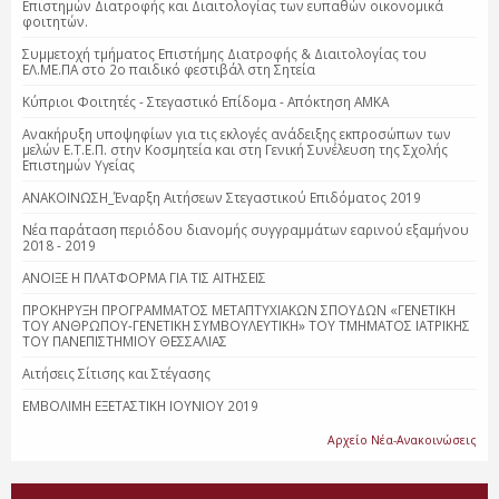
Επιστημών Διατροφής και Διαιτολογίας των ευπαθών οικονομικά
φοιτητών.
Συμμετοχή τμήματος Επιστήμης Διατροφής & Διαιτολογίας του
ΕΛ.ΜΕ.ΠΑ στο 2ο παιδικό φεστιβάλ στη Σητεία
Κύπριοι Φοιτητές - Στεγαστικό Επίδομα - Απόκτηση ΑΜΚΑ
Ανακήρυξη υποψηφίων για τις εκλογές ανάδειξης εκπροσώπων των
μελών Ε.Τ.Ε.Π. στην Κοσμητεία και στη Γενική Συνέλευση της Σχολής
Επιστημών Υγείας
ΑΝΑΚΟΙΝΩΣΗ_Έναρξη Αιτήσεων Στεγαστικού Επιδόματος 2019
Νέα παράταση περιόδου διανομής συγγραμμάτων εαρινού εξαμήνου
2018 - 2019
ΑΝΟΙΞΕ Η ΠΛΑΤΦΟΡΜΑ ΓΙΑ ΤΙΣ ΑΙΤΗΣΕΙΣ
ΠΡΟΚΗΡΥΞΗ ΠΡΟΓΡΑΜΜΑΤΟΣ ΜΕΤΑΠΤΥΧΙΑΚΩΝ ΣΠΟΥΔΩΝ «ΓΕΝΕΤΙΚΗ
ΤΟΥ ΑΝΘΡΩΠΟΥ-ΓΕΝΕΤΙΚΗ ΣΥΜΒΟΥΛΕΥΤΙΚΗ» ΤΟΥ ΤΜΗΜΑΤΟΣ ΙΑΤΡΙΚΗΣ
ΤΟΥ ΠΑΝΕΠΙΣΤΗΜΙΟΥ ΘΕΣΣΑΛΙΑΣ
Αιτήσεις Σίτισης και Στέγασης
ΕΜΒΟΛΙΜΗ ΕΞΕΤΑΣΤΙΚΗ ΙΟΥΝΙΟΥ 2019
Αρχείο Νέα-Ανακοινώσεις