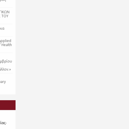
ΓΙΚΩΝ
Σ ΤΟΥ
ρια
Applied
f Health
εμβρίου
λλον.»
uary
ίας-