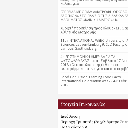
καλλιέργεια
ΕΣΠΕΡΙΔΑ ΜΕ ΘΕΜΑ: «ΔΙΑΤΡΟΦΗ ΟΓΚΟΛΟ
ΑΣΘΕΝΩΝ» ΣΤΟ ΠΛΑΙΣΙΟ ΤΗΣ ΔΙΔΑΣΚΑΛΙΑ
ΜΑΘΗΜΑΤΟΣ «ΚΛΙΝΙΚΗ ΔΙΑΤΡΟΦΗ»
Ανοιχτή πρόσκληση προς όλους - Σεμινά
Αθλητικής Διατροφής
11th INTERNATIONAL WEEK, University of 
Sciences Leuven-Limburg (UCLL) Faculty o
campus Gasthuisberg
4η ΕΠΙΣΤΗΜΟΝΙΚΗ ΗΜΕΡΙΔΑ ΓΙΑ ΤΑ
ΦΥΤΟΦΑΡΜΑΚΑ Σητεία - Σάββατο 17 Νο
2018 «Οι επιπτώσεις της έκθεσης σε
φυτοφάρμακα στην υγεία και στο περιβά
Food ConFusion: Framing Food Facts
International Co-creation week - 4-8 Febr
2019
Στοιχεία Επικοινωνίας
Διεύθυνση:
Περιοχή Τρυπητός (2o χιλιόμετρο Σητε
Παλαικάστρου)