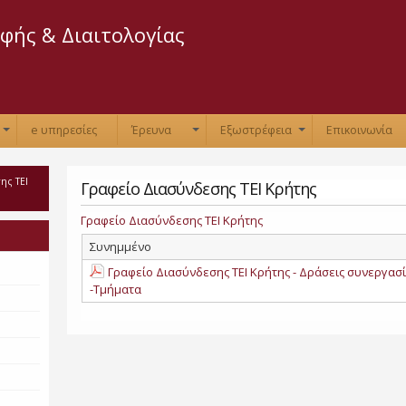
Παράκαμψη
προς το
φής & Διαιτολογίας
κυρίως
περιεχόμενο
e υπηρεσίες
Έρευνα
Εξωστρέφεια
Επικοινωνία
+
+
+
ης ΤΕΙ
Γραφείο Διασύνδεσης ΤΕΙ Κρήτης
Γραφείο Διασύνδεσης ΤΕΙ Κρήτης
Συνημμένο
Γραφείο Διασύνδεσης ΤΕΙ Κρήτης - Δράσεις συνεργασί
-Τμήματα