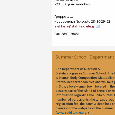
723 00 Σητεία Λασηθίου
Γραμματεία
Κουρουπάκη Νεκταρία 28430-29492
nektaria@staff.teicrete.gr
Fax: 2843026683
Summer School, Department 
Nutrition & Dietetics, CoMet 2
The Department of Nutrition &
Dietetics organize Summer School. The 
is ‘Human Body Composition, Metabolis
Cretan/Mediterranean diet’ and will take 
in Sitia, a lovely small town located in the
eastern part of the island of Crete. For 
information regarding the unit-courses, 
number of participants, the target group,
registration fee, the dates & deadlines et
please visit the webpage of the Summer
(
www.ssdd.teicrete.gr
).