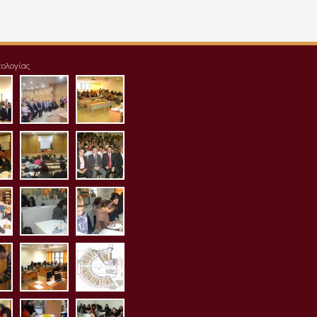
τολογίας
125_123642.jpg
sident_tei_1.jpg
img_20171125_124007-
aithousa1.jpg
1024x768.jpg
.jpg
housa4.jpg
aithousa5.jpg
aithousa6.jpg
.jpg
iothiki1.jpg
erg_ximias1.jpg
erg_mikrobiologias1.jpg
ias2.jpg
biologias3.jpg
_mikrobiologias4.jpg
erg_pliroforikis.jpg
ktirio_aithouson_ergastiri
pg
mia2.jpg
_bromotologia2.jpg
erg_bromotologia.jpg
erg_diaitologias1.jpg