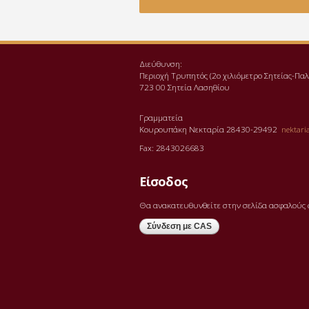
Διεύθυνση:
Περιοχή Τρυπητός (2o χιλιόμετρο Σητείας-Π
723 00 Σητεία Λασηθίου
Γραμματεία
Κουρουπάκη Νεκταρία 28430-29492
nektaria
Fax: 2843026683
Είσοδος
Θα ανακατευθυνθείτε στην σελίδα ασφαλούς 