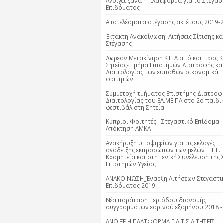
Ανοίγει ξανά η πλατφόρμα για το Στεγασ
Επιδόματος
Αποτελέσματα στέγασης ακ. έτους 2019-
Έκτακτη Ανακοίνωση: Αιτήσεις Σίτισης κα
Στέγασης
Δωρεάν Μετακίνηση ΚΤΕΛ από και προς Κ
Σητείας- Τμήμα Επιστημών Διατροφής κα
Διαιτολογίας των ευπαθών οικονομικά
φοιτητών.
Συμμετοχή τμήματος Επιστήμης Διατροφ
Διαιτολογίας του ΕΛ.ΜΕ.ΠΑ στο 2ο παιδι
φεστιβάλ στη Σητεία
Κύπριοι Φοιτητές - Στεγαστικό Επίδομα -
Απόκτηση ΑΜΚΑ
Ανακήρυξη υποψηφίων για τις εκλογές
ανάδειξης εκπροσώπων των μελών Ε.Τ.Ε.Π
Κοσμητεία και στη Γενική Συνέλευση της 
Επιστημών Υγείας
ΑΝΑΚΟΙΝΩΣΗ_Έναρξη Αιτήσεων Στεγαστι
Επιδόματος 2019
Νέα παράταση περιόδου διανομής
συγγραμμάτων εαρινού εξαμήνου 2018 -
ΑΝΟΙΞΕ Η ΠΛΑΤΦΟΡΜΑ ΓΙΑ ΤΙΣ ΑΙΤΗΣΕΙΣ