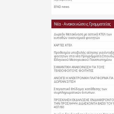
EFAD news
Νέα - Ανακοινώσεις Γραμματείας
Δωρεάν Μετακίνηση με αστικά ΚΤΕΛ των
ευπαθών οικονομικά φοιτητών
ΚΑΡΤΕΣ ΚΤΕΛ
Προθεσμία υποβολής αίτησης για ένταξ
φοιτητών στα νέα Προγράμματα Σπουδ
Ελληνικού Μεσογειακού Πανεπιστημίου
ΣΗΜΑΝΤΙΚΗ ΑΝΑΚΟΙΝΩΣΗ ΓΙΑ ΤΟΥΣ
ΤΕΛΕΙΟΦΟΙΤΟΥΣ ΦΟΙΤΗΤΕΣ
ΑΝΟΙΓΕΙ Η ΗΛΕΚΤΡΟΝΙΚΗ ΠΛΑΤΦΟΡΜΑ ΓΙΑ
ΔΩΡΕΑΝ ΣΙΤΙΣΗ
Στεγαστικό Επίδομα: κατάθεσης των
συμπληρωματικών έντυπων.
ΠΡΟΣΚΛΗΣΗ ΕΚΔΗΛΩΣΗΣ ΕΝΔΙΑΦΕΡΟΝΤΟΣ
ΤΗΝ ΠΡΟΣΛΗΨΗ ΔΙΔΑΣΚΟΝΤΑ ΒΑΣΕΙ ΤΟΥ Π
407/80