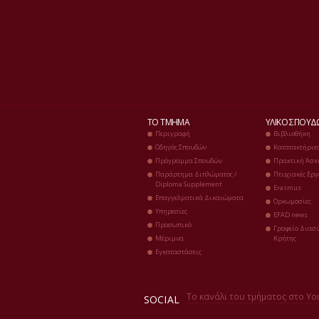
ΤΟ ΤΜΉΜΑ
ΥΛΙΚΌ ΣΠΟΥ
Περιγραφή
Βιβλιοθήκη
Οδηγός Σπουδών
Κατατακτήριε
Πρόγραμμα Σπουδών
Πρακτική Άσκ
Παράρτημα Διπλώματος /
Πτυχιακές Εργ
Diploma Supplement
Erasmus
Επαγγελματικά Δικαιώματα
Ορκωμοσίες
Υπηρεσίες
EFAD news
Προσωπικό
Γραφείο Διασύ
Μέριμνα
Κρήτης
Εγκαταστάσεις
Το κανάλι του τμήματος στο Yo
SOCIAL