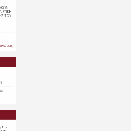
ΑΚΩΝ
ΝΕΤΙΚΗ
ΗΣ ΤΟΥ
οινώσεις
19
ου
ς της
γική