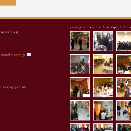
Εικόνες από το τμήμα Διατροφής & Διαι
αλαικάστρου)
pd111-1.jpg
img_20171
pre
@staff.teicrete.gr
aithousa2.jpg
aithousa3
ait
aithousa7.jpg
aithousa8
bibl
σύνδεσης με CAS
erg_mikrobiolog
erg_mikro
erg
erg_bioximia1.j
erg_bioxi
erg