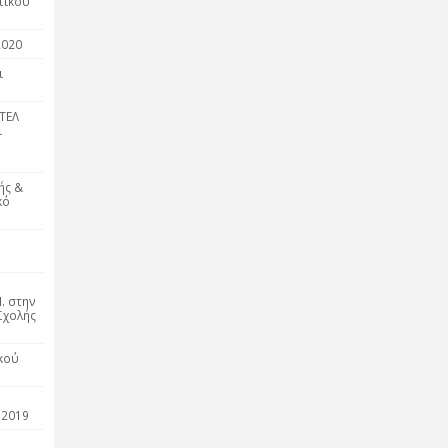
τικού
2020
ι
ΤΕΛ
ι
ής &
κό
. στην
Σχολής
κού
 2019