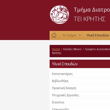
Τμήμα Διατρο
ΤΕΙ ΚΡΗΤΗΣ
Το Τμήμα
Υλικό Σπουδών
+
Home
/
Σελίδες Μενού
/
Γραφείο Διασύνδεσ
Κρήτης
Υλικό Σπουδών
Κατατακτήριες
Βιβλιοθήκη
Πρακτική Άσκηση
Πτυχιακές Εργασίες
Erasmus
Ορκωμοσίες