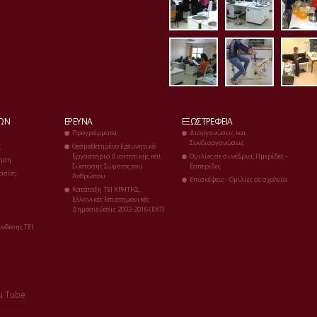
erg_diaitologias
erg_ergom
erg
ΔΏΝ
ΈΡΕΥΝΑ
ΕΞΩΣΤΡΈΦΕΙΑ
Προγράμματα
Διοργανώσεις και
Συνδιοργανώσεις
ς
Θεσμοθετημένο Ερευνητικό
Εργαστήριο Διαιτητικής και
Ομιλίες σε συνέδρια, Ημερίδες -
ηση
Σύστασης Σώματος του
Εσπερίδες
ασίες
Ανθρώπου
Επισκέψεις - Ομιλίες σε σχολεία
Κατάταξη ΤΕΙ ΚΡΗΤΗΣ,
Ελληνικές Επιστημονικές
Δημοσιεύσεις 2002-2016 (ΕΚΤ)
νδεσης ΤΕΙ
u Tube