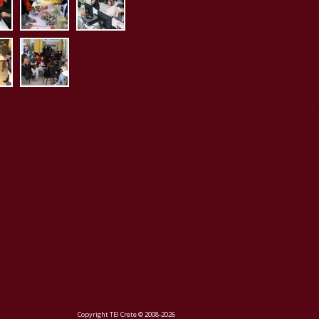
2.jpg
etrias1.jpg
_ergometrias2.jpg
koinoi_xori1.jpg
Copyright TEI Crete © 2008-2026