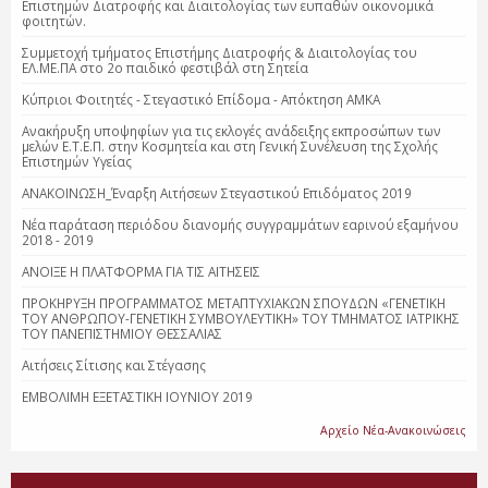
Επιστημών Διατροφής και Διαιτολογίας των ευπαθών οικονομικά
φοιτητών.
Συμμετοχή τμήματος Επιστήμης Διατροφής & Διαιτολογίας του
ΕΛ.ΜΕ.ΠΑ στο 2ο παιδικό φεστιβάλ στη Σητεία
Κύπριοι Φοιτητές - Στεγαστικό Επίδομα - Απόκτηση ΑΜΚΑ
Ανακήρυξη υποψηφίων για τις εκλογές ανάδειξης εκπροσώπων των
μελών Ε.Τ.Ε.Π. στην Κοσμητεία και στη Γενική Συνέλευση της Σχολής
Επιστημών Υγείας
ΑΝΑΚΟΙΝΩΣΗ_Έναρξη Αιτήσεων Στεγαστικού Επιδόματος 2019
Νέα παράταση περιόδου διανομής συγγραμμάτων εαρινού εξαμήνου
2018 - 2019
ΑΝΟΙΞΕ Η ΠΛΑΤΦΟΡΜΑ ΓΙΑ ΤΙΣ ΑΙΤΗΣΕΙΣ
ΠΡΟΚΗΡΥΞΗ ΠΡΟΓΡΑΜΜΑΤΟΣ ΜΕΤΑΠΤΥΧΙΑΚΩΝ ΣΠΟΥΔΩΝ «ΓΕΝΕΤΙΚΗ
ΤΟΥ ΑΝΘΡΩΠΟΥ-ΓΕΝΕΤΙΚΗ ΣΥΜΒΟΥΛΕΥΤΙΚΗ» ΤΟΥ ΤΜΗΜΑΤΟΣ ΙΑΤΡΙΚΗΣ
ΤΟΥ ΠΑΝΕΠΙΣΤΗΜΙΟΥ ΘΕΣΣΑΛΙΑΣ
Αιτήσεις Σίτισης και Στέγασης
ΕΜΒΟΛΙΜΗ ΕΞΕΤΑΣΤΙΚΗ ΙΟΥΝΙΟΥ 2019
Αρχείο Νέα-Ανακοινώσεις