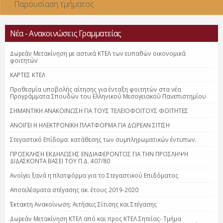
Παρουσίαση τμήματος
Νέα - Ανακοινώσεις Γραμματείας
Δωρεάν Μετακίνηση με αστικά ΚΤΕΛ των ευπαθών οικονομικά
φοιτητών
ΚΑΡΤΕΣ ΚΤΕΛ
Προθεσμία υποβολής αίτησης για ένταξη φοιτητών στα νέα
Προγράμματα Σπουδών του Ελληνικού Μεσογειακού Πανεπιστημίου
ΣΗΜΑΝΤΙΚΗ ΑΝΑΚΟΙΝΩΣΗ ΓΙΑ ΤΟΥΣ ΤΕΛΕΙΟΦΟΙΤΟΥΣ ΦΟΙΤΗΤΕΣ
ΑΝΟΙΓΕΙ Η ΗΛΕΚΤΡΟΝΙΚΗ ΠΛΑΤΦΟΡΜΑ ΓΙΑ ΔΩΡΕΑΝ ΣΙΤΙΣΗ
Στεγαστικό Επίδομα: κατάθεσης των συμπληρωματικών έντυπων.
ΠΡΟΣΚΛΗΣΗ ΕΚΔΗΛΩΣΗΣ ΕΝΔΙΑΦΕΡΟΝΤΟΣ ΓΙΑ ΤΗΝ ΠΡΟΣΛΗΨΗ
ΔΙΔΑΣΚΟΝΤΑ ΒΑΣΕΙ ΤΟΥ Π.Δ. 407/80
Ανοίγει ξανά η πλατφόρμα για το Στεγαστικού Επιδόματος
Αποτελέσματα στέγασης ακ. έτους 2019-2020
Έκτακτη Ανακοίνωση: Αιτήσεις Σίτισης και Στέγασης
Δωρεάν Μετακίνηση ΚΤΕΛ από και προς ΚΤΕΛ Σητείας- Τμήμα