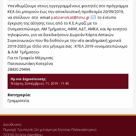
Υπενθυμίζουμε στους εγγεγραμμένους φοιτητές στο πρόγραμμα
ΚΕΑ ότι μπορούν έως την αποκλειστική προθεσμία 20/09/2019,
να στείλουν στο email
patsianokat@hmu.gr
το έντυπο
έγκριση της αίτησης τους από το Κ.Ε.Α μαζί με το
Ονοματεπώνυμο, ΑΜ Τμήματος, ΑΦΜ, ΑΔΤ, ΑΜΚΑ, και Αρ κινητού
τηλεφώνου, για να διεκδικήσουν Δωρεάν Κάρτα Αστικών
Συγκοινωνιών που θα δοθούν με την νέα ακαδημαϊκή χρονιά
2019-2020 με τίτλο στο μήνυμα σας : ΚΤΕΛ 2019 «ονοματεπώνυμο
& Α.Μ Τμήματος»
Για το Γραφείο Μέριμνας
Πατσιανωτάκη Κατερίνα
28430 29494.
Ημ.νια Δημοσίευσης:
Τετάρτη, Σεπτέμβριος 11, 2019 - 11:45
Κατηγορία:
Γραμματεία
Διεύθυνση:
Περιοχή Τρυπητός (2o χιλιόμετρο Σητείας-Παλαικάστρου)
723 00 Σητεία Λασηθίου