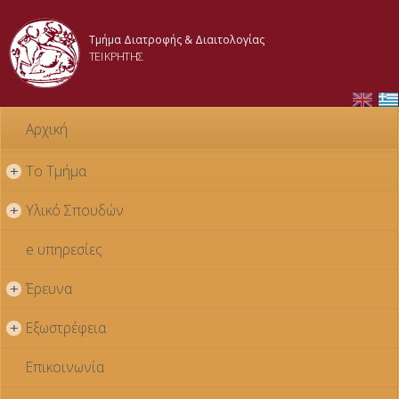
Παράκαμψη
προς το
Τμήμα Διατροφής & Διαιτολογίας
κυρίως
ΤΕΙ ΚΡΗΤΗΣ
περιεχόμενο
Αρχική
Το Τμήμα
+
Υλικό Σπουδών
+
e υπηρεσίες
Έρευνα
+
Εξωστρέφεια
+
Επικοινωνία