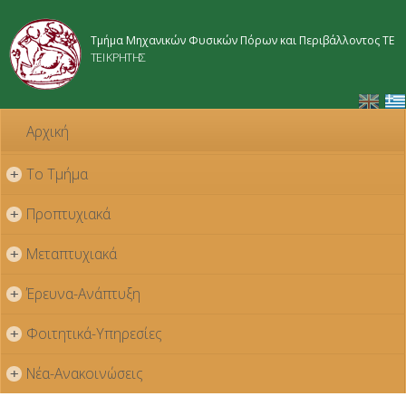
Παράκαμψη
προς το
Τμήμα Μηχανικών Φυσικών Πόρων και Περιβάλλοντος ΤΕ
κυρίως
ΤΕΙ ΚΡΗΤΗΣ
περιεχόμενο
Αρχική
Το Τμήμα
+
Προπτυχιακά
+
Μεταπτυχιακά
+
Έρευνα-Ανάπτυξη
+
Φοιτητικά-Υπηρεσίες
+
Νέα-Ανακοινώσεις
+