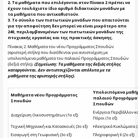
2. Τα μαθήματα που επιλέγονται στον Πίνακα 2 πρέπει να
έχουν τουλάχιστο ίδιο αριθμό διδακτικών μονάδων με
τα μαθήματα που αντικαθιστούν.
3. Το σύνολο των πιστωτικών μονάδων που απαιτούνται
για την αποφοίτηση δεν μπορεί να είναι μικρότερο απο
240, περιλαμβανομένων των πιστωτικών μονάδων της
πτυχιακής εργασίας και της πρακτικής άσκησης.
Πίνακας 2. Μαθήματα του νέου Προγράμματος Σπουδών
(αριστερή στήλη) που διατίθενται για αντιστοίχιση με
υπολοιπόμενα μαθήματα του παλαιού Προγράμματος Σπουδών
(δεξιά στήλη).
(Σημείωση: Τα μαθήματα της δεξιάς στήλης
καταργούνται. Δεν αντιστοιχίζονται απόλυτα με τα
μαθήματα της αριστερής στήλης).
Υπολοιπόμενα μαθή
Μαθήματα νέου Προγράμματος
παλαιού Προγράμμα
Σπουδών
Σπουδών
Ενέργεια Περιβάλλον κ
Διαχείριση Οικοσυστημάτων (1ο εξ)
Πόροι (1ο εξ)
Τεχνική Μηχανική και Κατασκευές (3ο εξ)
Ηλεκτρικά Κυκλώματα (2
Εισαγωγή στη Γεωφυσική (3ο εξ)
Πληροφορική ΙΙ (2ο εξ)