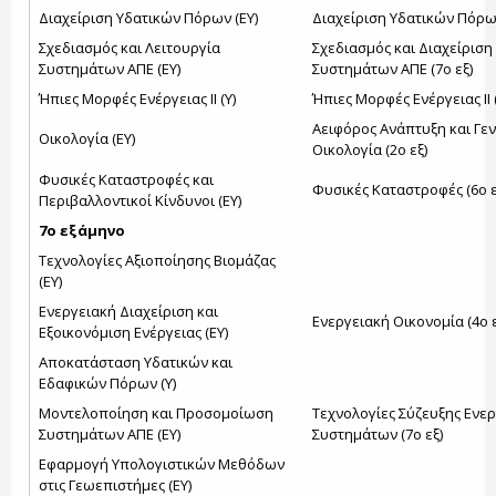
Διαχείριση Υδατικών Πόρων (ΕΥ)
Διαχείριση Υδατικών Πόρων
Σχεδιασμός και Λειτουργία
Σχεδιασμός και Διαχείριση
Συστημάτων ΑΠΕ (ΕΥ)
Συστημάτων ΑΠΕ (7ο εξ)
Ήπιες Μορφές Ενέργειας ΙΙ (Υ)
Ήπιες Μορφές Ενέργειας ΙΙ (
Αειφόρος Ανάπτυξη και Γεν
Οικολογία (ΕΥ)
Οικολογία (2ο εξ)
Φυσικές Καταστροφές και
Φυσικές Καταστροφές (6ο ε
Περιβαλλοντικοί Κίνδυνοι (ΕΥ)
7ο εξάμηνο
Τεχνολογίες Αξιοποίησης Βιομάζας
(ΕΥ)
Ενεργειακή Διαχείριση και
Ενεργειακή Οικονομία (4ο ε
Εξοικονόμιση Ενέργειας (ΕΥ)
Αποκατάσταση Υδατικών και
Εδαφικών Πόρων (Υ)
Μοντελοποίηση και Προσομοίωση
Τεχνολογίες Σύζευξης Ενε
Συστημάτων ΑΠΕ (ΕΥ)
Συστημάτων (7ο εξ)
Εφαρμογή Υπολογιστικών Μεθόδων
στις Γεωεπιστήμες (ΕΥ)