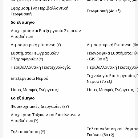
Εφαρμοσμένη Περιβαλλοντική
Γεωφυσική (4ο εξ)
Γεωφυσική
5ο εξάμηνο
Διαχείριση και Επεξεργασία Στερεών
Αποβλήτων
Ατμοσφαιρική ρύπανση (Υ)
Ατμοσφαιρική Ρύπανση (6ο
Συστήματα Γεωγραφικών
Γεωγραφικά Συστήματα Π
Πληροφοριών (Υ)
- GIS (3ο εξ)
Περιβαλλοντική Γεωτεχνολογία
Περιβαλλοντική Γεωτεχνολο
Τεχνολογία Επεξεργασίας 
Επεξεργασία Νερού
Νερού (7ο εξ)
Ήπιες Μορφές Ενέργειας Ι
Ήπιες Μορφές Ενέργειας Ι (
6ο εξάμηνο
Φυσικοχημικές Διεργασίες (ΕΥ)
Διαχείριση Τοξικών και Επικίνδυνων
Αποβλήτων (Υ)
Τηλεπισκόπιση και Ψηφια
Τηλεπισκόπιση (Υ)
Εικόνας (6ο εξ)