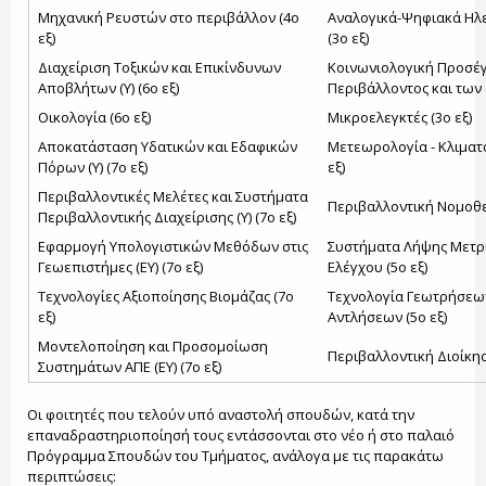
Μηχανική Ρευστών στο περιβάλλον (4ο
Αναλογικά-Ψηφιακά Ηλ
εξ)
(3ο εξ)
Διαχείριση Τοξικών και Επικίνδυνων
Κοινωνιολογική Προσέγ
Αποβλήτων (Υ) (6ο εξ)
Περιβάλλοντος και των 
Οικολογία (6ο εξ)
Μικροελεγκτές (3ο εξ)
Αποκατάσταση Υδατικών και Εδαφικών
Μετεωρολογία - Κλιματ
Πόρων (Υ) (7ο εξ)
εξ)
Περιβαλλοντικές Μελέτες και Συστήματα
Περιβαλλοντική Νομοθεσ
Περιβαλλοντικής Διαχείρισης (Υ) (7ο εξ)
Εφαρμογή Υπολογιστικών Μεθόδων στις
Συστήματα Λήψης Μετρ
Γεωεπιστήμες (ΕΥ) (7ο εξ)
Ελέγχου (5ο εξ)
Τεχνολογίες Αξιοποίησης Βιομάζας (7ο
Τεχνολογία Γεωτρήσεω
εξ)
Αντλήσεων (5ο εξ)
Μοντελοποίηση και Προσομοίωση
Περιβαλλοντική Διοίκησ
Συστημάτων ΑΠΕ (ΕΥ) (7ο εξ)
Οι φοιτητές που τελούν υπό αναστολή σπουδών, κατά την
επαναδραστηριοποίησή τους εντάσσονται στο νέο ή στο παλαιό
Πρόγραμμα Σπουδών του Τμήματος, ανάλογα με τις παρακάτω
περιπτώσεις: