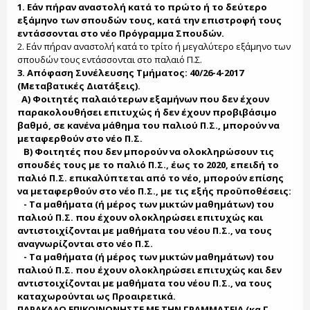
1. Εάν πήραν αναστολή κατά το πρώτο ή το δεύτερο
εξάμηνο των σπουδών τους, κατά την επιστροφή τους
εντάσσονται στο νέο Πρόγραμμα Σπουδών.
2. Εάν πήραν αναστολή κατά το τρίτο ή μεγαλύτερο εξάμηνο των
σπουδών τους εντάσσονται στο παλαιό Π.Σ.
3. Απόφαση Συνέλευσης Τμήματος: 40/26-4-2017
(Μεταβατικές Διατάξεις).
Α) Φοιτητές παλαιότερων εξαμήνων που δεν έχουν
παρακολουθήσει επιτυχώς ή δεν έχουν προβιβάσιμο
βαθμό, σε κανένα μάθημα του παλιού Π.Σ., μπορούν να
μεταφερθούν στο νέο Π.Σ.
Β) Φοιτητές που δεν μπορούν να ολοκληρώσουν τις
σπουδές τους με το παλιό Π.Σ., έως το 2020, επειδή το
παλιό Π.Σ. επικαλύπτεται από το νέο, μπορούν επίσης
να μεταφερθούν στο νέο Π.Σ., με τις εξής προϋποθέσεις:
- Τα μαθήματα (ή μέρος των μικτών μαθημάτων) του
παλιού Π.Σ. που έχουν ολοκληρώσει επιτυχώς και
αντιστοιχίζονται με μαθήματα του νέου Π.Σ., να τους
αναγνωρίζονται στο νέο Π.Σ.
- Τα μαθήματα (ή μέρος των μικτών μαθημάτων) του
παλιού Π.Σ. που έχουν ολοκληρώσει επιτυχώς και δεν
αντιστοιχίζονται με μαθήματα του νέου Π.Σ., να τους
καταχωρούνται ως Προαιρετικά.
ΠΑΡΑΚΑΛΩ ΕΠΙΚΟΙΝΩΝΗΣΤΕ ΜΕ ΤΗΝ ΓΡΑΜΜΑΤΕΙΑ (κα Γ.