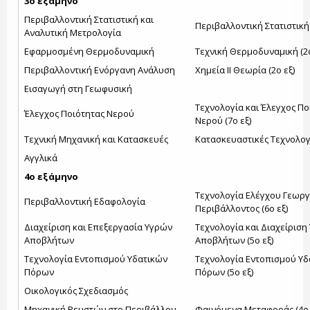
3ο εξάμηνο
Περιβαλλοντική Στατιστική και
Περιβαλλοντική Στατιστική Ι
Αναλυτική Μετρολογία
Εφαρμοσμένη Θερμοδυναμική
Τεχνική Θερμοδυναμική (2ο
Περιβαλλοντική Ενόργανη Ανάλυση
Χημεία ΙΙ Θεωρία (2ο εξ)
Εισαγωγή στη Γεωφυσική
Τεχνολογία και Έλεγχος Πο
Έλεγχος Ποιότητας Νερού
Νερού (7ο εξ)
Τεχνική Μηχανική και Κατασκευές
Κατασκευαστικές Τεχνολογί
Αγγλικά
4ο εξάμηνο
Τεχνολογία Ελέγχου Γεωργ
Περιβαλλοντική Εδαφολογία
Περιβάλλοντος (6ο εξ)
Διαχείριση και Επεξεργασία Υγρών
Τεχνολογία και Διαχείριση
Αποβλήτων
Αποβλήτων (5ο εξ)
Τεχνολογία Εντοπισμού Υδατικών
Τεχνολογία Εντοπισμού Υδ
Πόρων
Πόρων (5ο εξ)
Οικολογικός Σχεδιασμός
Μηχανική Ρευστών στο Περιβάλλον
Φαινόμενα Μεταφοράς (4ο 