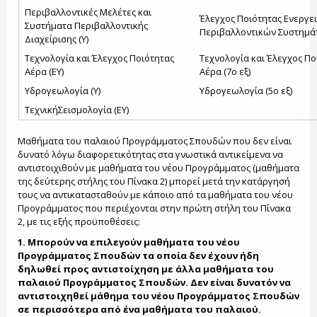
Περιβαλλοντικές Μελέτες και
Έλεγχος Ποιότητας Ενεργε
Συστήματα Περιβαλλοντικής
Περιβαλλοντικών Συστημάτ
Διαχείρισης (Υ)
Τεχνολογία και Έλεγχος Ποιότητας
Τεχνολογία και Έλεγχος Πο
Αέρα (ΕΥ)
Αέρα (7ο εξ)
Υδρογεωλογία (Υ)
Υδρογεωλογία (5ο εξ)
ΤεχνικήΣεισμολογία (ΕΥ)
Μαθήματα του παλαιού Προγράμματος Σπουδών που δεν είναι
δυνατό λόγω διαφορετικότητας στα γνωστικά αντικείμενα να
αντιστοιχιθούν με μαθήματα του νέου Προγράμματος (μαθήματα
της δεύτερης στήλης του Πίνακα 2) μπορεί μετά την κατάργησή
τους να αντικατασταθούν με κάποιο από τα μαθήματα του νέου
Προγράμματος που περιέχονται στην πρώτη στήλη του Πίνακα
2, με τις εξής προϋποθέσεις:
1. Μπορούν να επιλεγούν μαθήματα του νέου
Προγράμματος Σπουδών τα οποία δεν έχουν ήδη
δηλωθεί προς αντιστοίχηση με άλλα μαθήματα του
παλαιού Προγράμματος Σπουδών. Δεν είναι δυνατόν να
αντιστοιχηθεί μάθημα του νέου Προγράμματος Σπουδών
σε περισσότερα από ένα μαθήματα του παλαιού.