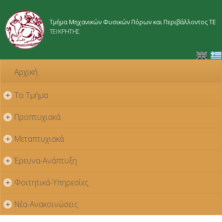
Παράκαμψη
προς το
Τμήμα Μηχανικών Φυσικών Πόρων και Περιβάλλοντος ΤΕ
κυρίως
ΤΕΙ ΚΡΗΤΗΣ
περιεχόμενο
Αρχική
Το Τμήμα
+
Προπτυχιακά
+
Μεταπτυχιακά
+
Έρευνα-Ανάπτυξη
+
Φοιτητικά-Υπηρεσίες
+
Νέα-Ανακοινώσεις
+