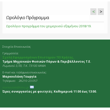
<
>
Ωρολόγιο Πρόγραμμα
Ωρολόγιο προγράμμα του χειμερινού εξαμήνου 2018/19.
Στοιχεία Επικοινωνίας
Γραμματεία:
Σχολή Εφαρμοσμένων Επιστημών ΤΕΙ Κρήτης,
Τμήμα Μηχανικών Φυσικών Πόρων & Περιβάλλοντος Τ.Ε.
Ρωμανού 3,TEI, Τ.Κ. 73100 ΧΑΝΙΑ
E-mail και τηλέφωνα επικοινωνίας:
Μαρκουλάκη Γεωργία
Τηλέφωνο: 28210-23.057
markoulaki@hmu.gr
Ώρες συνεργασίας με φοιτητές: Καθημερινά 11:00 έως 13:00.