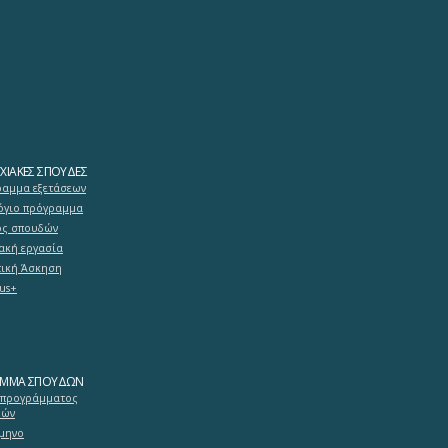
ΧΙΑΚΈΣ ΣΠΟΥΔΈΣ
αμμα εξετάσεων
γιο πρόγραμμα
ός σπουδών
ακή εργασία
ική Άσκηση
us+
ΑΜΜΑ ΣΠΟΥΔΏΝ
 προγράμματος
δών
άμηνο