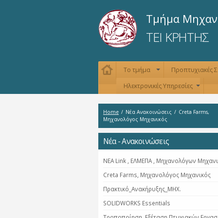
Τμήμα Μηχαν
ΤΕΙ ΚΡΗΤΗΣ
Το τμήμα
Προπτυχιακές 
+
Ηλεκτρονικές Υπηρεσίες
+
Home
/
Νέα Ανακοινώσεις
/
Creta Farms,
Μηχανολόγος Μηχανικός
Νέα - Ανακοινώσεις
NEA Link , ΕΛΜΕΠΑ , Μηχανολόγων Μηχαν
Creta Farms, Μηχανολόγος Μηχανικός
Πρακτικό_Ανακήρυξης_ΜΗΧ.
SOLIDWORKS Essentials
Τροποποίηση, Εξέταση Πτυχιακών Εργασ