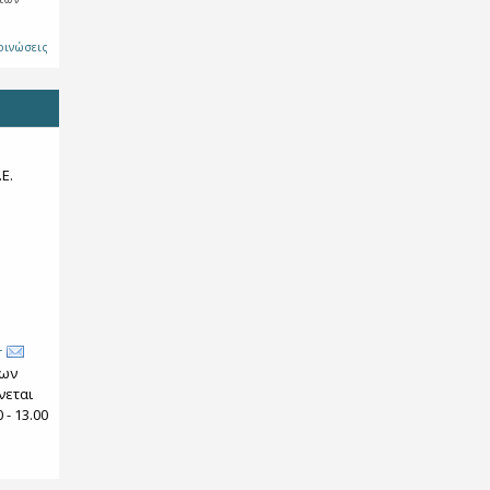
οινώσεις
Ε.
r
των
νεται
- 13.00