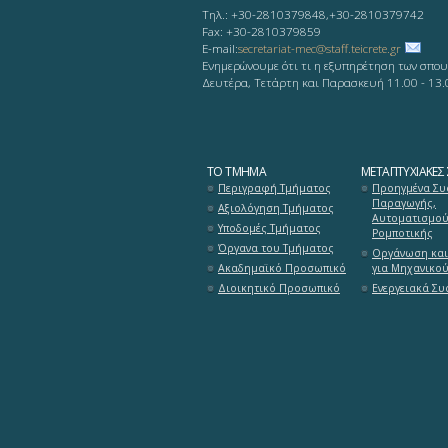
Τηλ.: +30-2810379848,+30-2810379742
Fax: +30-2810379859
Ε-mail:
secretariat-mec@staff.teicrete.gr
Ενημερώνουμε ότι τι η εξυπηρέτηση των σπου
Δευτέρα, Τετάρτη και Παρασκευή 11.00 - 13.
ΤΟ ΤΜΉΜΑ
ΜΕΤΑΠΤΥΧΙΑΚΈΣ
Περιγραφή Τμήματος
Προηγμένα Συ
Παραγωγής,
Αξιολόγηση Τμήματος
Αυτοματισμού
Υποδομές Τμήματος
Ρομποτικής
Όργανα του Τμήματος
Οργάνωση και
Ακαδημαϊκό Προσωπικό
για Μηχανικο
Διοικητικό Προσωπικό
Ενεργειακά Σ