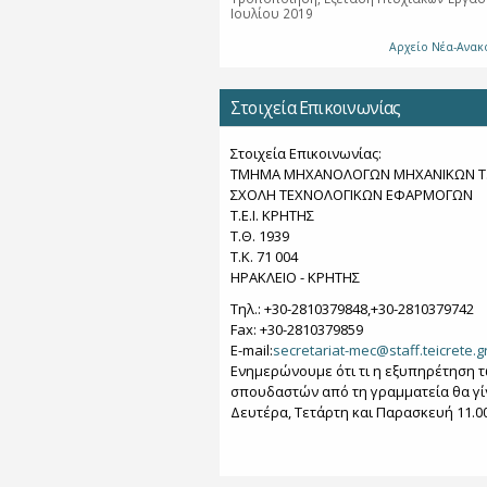
Ιουλίου 2019
Αρχείο Νέα-Ανακ
Στοιχεία Επικοινωνίας
Στοιχεία Επικοινωνίας:
ΤΜΗΜΑ ΜΗΧΑΝΟΛΟΓΩΝ ΜΗΧΑΝΙΚΩΝ Τ.
ΣΧΟΛΗ ΤΕΧΝΟΛΟΓΙΚΩΝ ΕΦΑΡΜΟΓΩΝ
T.E.I. KΡΗΤΗΣ
Τ.Θ. 1939
Τ.Κ. 71 004
ΗΡΑΚΛΕΙΟ - KΡΗΤΗΣ
Τηλ.: +30-2810379848,+30-2810379742
Fax: +30-2810379859
Ε-mail:
secretariat-mec@staff.teicrete.g
Ενημερώνουμε ότι τι η εξυπηρέτηση 
σπουδαστών από τη γραμματεία θα γί
Δευτέρα, Τετάρτη και Παρασκευή 11.00 