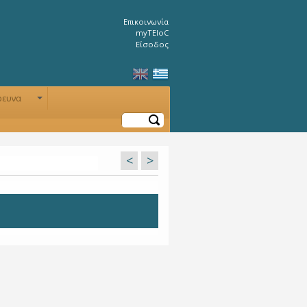
Επικοινωνία
myTEIoC
Είσοδος
ρευνα
+
Αναζήτηση
<
>