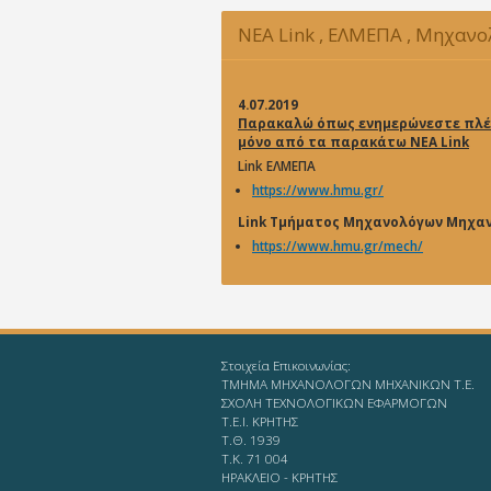
NEA Link , ΕΛΜΕΠΑ , Μηχαν
Μηχανικών
4.07.2019
Παρακαλώ όπως ενημερώνεστε πλέ
μόνο από τα παρακάτω NEA Link
Link ΕΛΜΕΠΑ
https://www.hmu.gr/
Link Τμήματος Μηχανολόγων Μηχα
https://www.hmu.gr/mech/
Στοιχεία Επικοινωνίας:
ΤΜΗΜΑ ΜΗΧΑΝΟΛΟΓΩΝ ΜΗΧΑΝΙΚΩΝ Τ.Ε.
ΣΧΟΛΗ ΤΕΧΝΟΛΟΓΙΚΩΝ ΕΦΑΡΜΟΓΩΝ
T.E.I. KΡΗΤΗΣ
Τ.Θ. 1939
Τ.Κ. 71 004
ΗΡΑΚΛΕΙΟ - KΡΗΤΗΣ