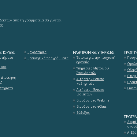
δαστών από τη γραμματεία θα γίνεται
00
 ΣΠΟΥΔΈΣ
Εργαστήρια
ΗΛΕΚΤΡΟΝΙΚΈΣ ΥΠΗΡΕΣΊΕΣ
ΠΡΟΠΤΥ
στήματα
Έντυπα για την πτυχιακή
Πρόγρ
Ερευνητικά προγράμματα
εργασία
Ωρολό
 και
Υπηρεσίες Μητρώου
Οδηγ
Σπουδαστών
Πτυχι
 Διοίκηση
Αιτήσεις - Έντυπα
ύς
Πρακτ
καθηγητών
υστήματα
Erasm
Αιτήσεις - Έντυπα
φοιτητών
Είσοδος στο Webmail
Είσοδος στο eClass
Εύδοξος
ΠΡΌΓΡ
Δομή
σπου
Α' Εξ