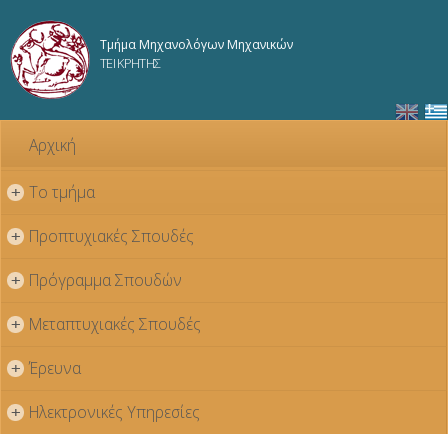
Παράκαμψη
προς το
Τμήμα Μηχανολόγων Μηχανικών
κυρίως
ΤΕΙ ΚΡΗΤΗΣ
περιεχόμενο
Αρχική
Το τμήμα
+
Προπτυχιακές Σπουδές
+
Πρόγραμμα Σπουδών
+
Μεταπτυχιακές Σπουδές
+
Έρευνα
+
Ηλεκτρονικές Υπηρεσίες
+