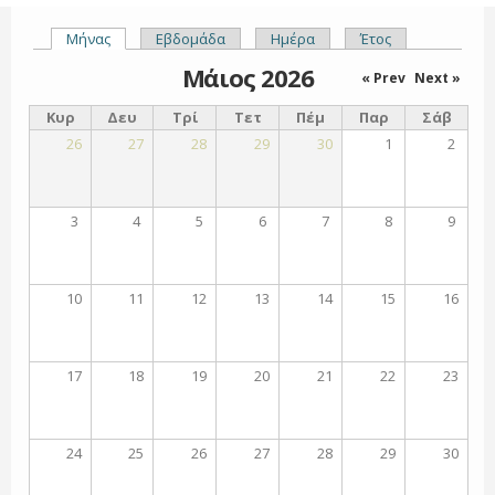
Μήνας
(ενεργή καρτέλα)
Εβδομάδα
Ημέρα
Έτος
Πρωτεύουσες καρτέλες
Μάιος 2026
« Prev
Next »
Κυρ
Δευ
Τρί
Τετ
Πέμ
Παρ
Σάβ
26
27
28
29
30
1
2
3
4
5
6
7
8
9
10
11
12
13
14
15
16
17
18
19
20
21
22
23
24
25
26
27
28
29
30