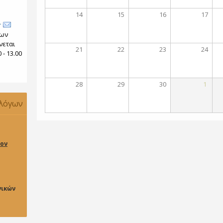
14
15
16
17
r
των
νεται
21
22
23
24
- 13.00
28
29
30
1
ολόγων
ον
νικών