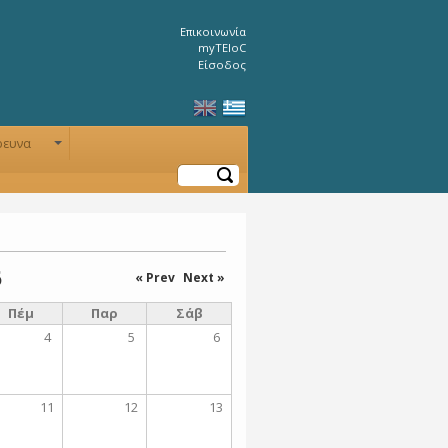
Επικοινωνία
myTEIoC
Είσοδος
ρευνα
+
Αναζήτηση
6
« Prev
Next »
Πέμ
Παρ
Σάβ
4
5
6
11
12
13