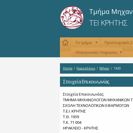
Τμήμα Μηχαν
ΤΕΙ ΚΡΗΤΗΣ
Το τμήμα
Προπτυχιακές 
+
Ηλεκτρονικές Υπηρεσίες
+
Home
/
Ημερολόγιο
/
Μήνας
/
1620
Στοιχεία Επικοινωνίας
Στοιχεία Επικοινωνίας:
ΤΜΗΜΑ ΜΗΧΑΝΟΛΟΓΩΝ ΜΗΧΑΝΙΚΩΝ Τ.
ΣΧΟΛΗ ΤΕΧΝΟΛΟΓΙΚΩΝ ΕΦΑΡΜΟΓΩΝ
T.E.I. KΡΗΤΗΣ
Τ.Θ. 1939
Τ.Κ. 71 004
ΗΡΑΚΛΕΙΟ - KΡΗΤΗΣ