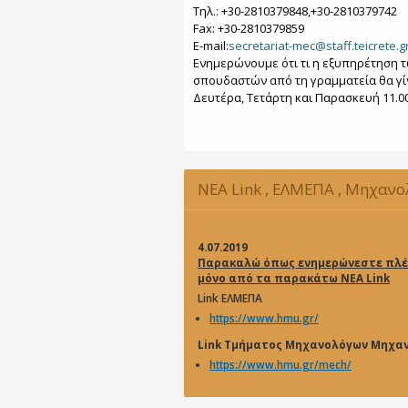
Τηλ.: +30-2810379848,+30-2810379742
Fax: +30-2810379859
Ε-mail:
secretariat-mec@staff.teicrete.g
Ενημερώνουμε ότι τι η εξυπηρέτηση 
σπουδαστών από τη γραμματεία θα γί
Δευτέρα, Τετάρτη και Παρασκευή 11.00 
NEA Link , ΕΛΜΕΠΑ , Μηχαν
Μηχανικών
4.07.2019
Παρακαλώ όπως ενημερώνεστε πλέ
μόνο από τα παρακάτω NEA Link
Link ΕΛΜΕΠΑ
https://www.hmu.gr/
Link Τμήματος Μηχανολόγων Μηχα
https://www.hmu.gr/mech/