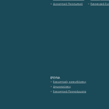
Διοικητικό Προσωπικό
Ενεργειακά Σ
ΈΡΕΥΝΑ
Ερευνητικές κατευθύνσεις
Δημοσιεύσεις
Ερευνητικά Προγράμματα