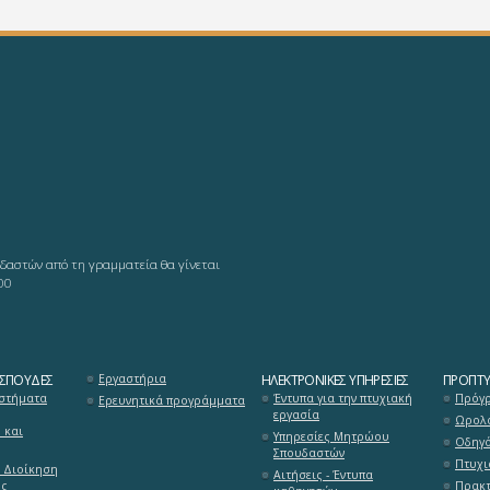
δαστών από τη γραμματεία θα γίνεται
00
 ΣΠΟΥΔΈΣ
Εργαστήρια
ΗΛΕΚΤΡΟΝΙΚΈΣ ΥΠΗΡΕΣΊΕΣ
ΠΡΟΠΤΥ
στήματα
Έντυπα για την πτυχιακή
Πρόγρ
Ερευνητικά προγράμματα
εργασία
Ωρολό
 και
Υπηρεσίες Μητρώου
Οδηγ
Σπουδαστών
Πτυχι
 Διοίκηση
Αιτήσεις - Έντυπα
ύς
Πρακτ