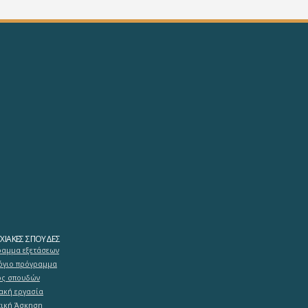
ΧΙΑΚΈΣ ΣΠΟΥΔΈΣ
αμμα εξετάσεων
γιο πρόγραμμα
ός σπουδών
ακή εργασία
ική Άσκηση