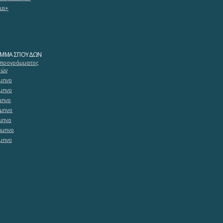
us+
ΑΜΜΑ ΣΠΟΥΔΏΝ
 προγράμματος
δών
άμηνο
άμηνο
άμηνο
άμηνο
άμηνο
ξάμηνο
άμηνο