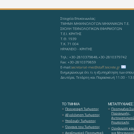
Στοιχεία Επικοινωνίας:
ΤΜΗΜΑ ΜΗΧΑΝΟΛΟΓΩΝ ΜΗΧΑΝΙΚΩΝ Τ.Ε.
ΣΧΟΛΗ ΤΕΧΝΟΛΟΓΙΚΩΝ ΕΦΑΡΜΟΓΩΝ
T.E.I. KΡΗΤΗΣ
Τ.Θ. 1939
Τ.Κ. 71 004
ΗΡΑΚΛΕΙΟ - KΡΗΤΗΣ
Τηλ.: +30-2810379848,+30-2810379742
Fax: +30-2810379859
Ε-mail:
secretariat-mec@staff.teicrete.gr
Ενημερώνουμε ότι τι η εξυπηρέτηση των σπου
Δευτέρα, Τετάρτη και Παρασκευή 11.00 - 13.
ΤΟ ΤΜΉΜΑ
ΜΕΤΑΠΤΥΧΙΑΚΈΣ
Περιγραφή Τμήματος
Προηγμένα Συ
Παραγωγής,
Αξιολόγηση Τμήματος
Αυτοματισμού
Υποδομές Τμήματος
Ρομποτικής
Όργανα του Τμήματος
Οργάνωση και
Ακαδημαϊκό Προσωπικό
για Μηχανικο