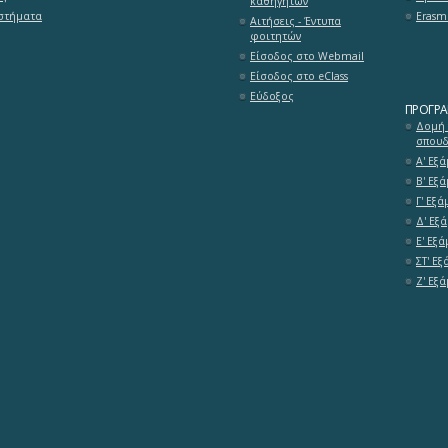
καθηγητών
υστήματα
Erasm
Αιτήσεις - Έντυπα
φοιτητών
Είσοδος στο Webmail
Είσοδος στο eClass
Εύδοξος
ΠΡΌΓΡ
Δομή
σπου
Α' Εξ
Β' Εξ
Γ' Εξ
Δ' Εξ
Ε' Εξ
ΣΤ' Ε
Ζ' Εξ