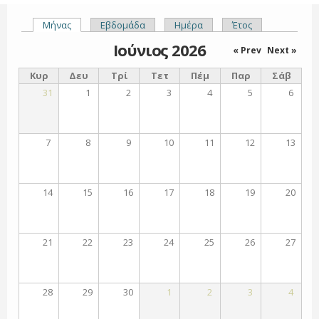
Μήνας
(ενεργή καρτέλα)
Εβδομάδα
Ημέρα
Έτος
Πρωτεύουσες καρτέλες
Ιούνιος 2026
« Prev
Next »
Κυρ
Δευ
Τρί
Τετ
Πέμ
Παρ
Σάβ
31
1
2
3
4
5
6
7
8
9
10
11
12
13
14
15
16
17
18
19
20
21
22
23
24
25
26
27
28
29
30
1
2
3
4