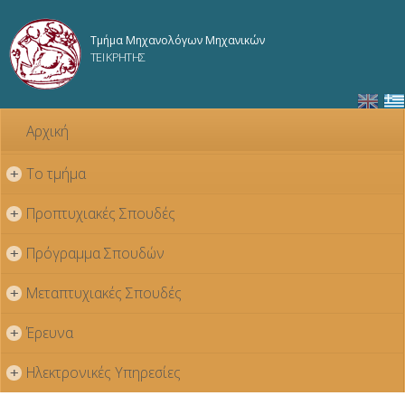
Παράκαμψη
προς το
Τμήμα Μηχανολόγων Μηχανικών
κυρίως
ΤΕΙ ΚΡΗΤΗΣ
περιεχόμενο
Αρχική
Το τμήμα
+
Προπτυχιακές Σπουδές
+
Πρόγραμμα Σπουδών
+
Μεταπτυχιακές Σπουδές
+
Έρευνα
+
Ηλεκτρονικές Υπηρεσίες
+