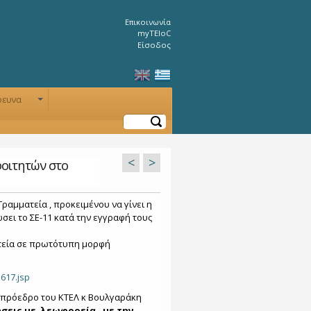
Επικοινωνία
myTEIoC
Είσοδος
ρευνα
+
Αναζήτηση
<
>
φοιτητών στο
ραμματεία , προκειμένου να γίνει η
ει το ΣΕ-11 κατά την εγγραφή τους
τεία σε πρωτότυπη μορφή
1617.jsp
ν πρόεδρο του ΚΤΕΛ κ Βουλγαράκη
σεις με λεωφορεία , με την