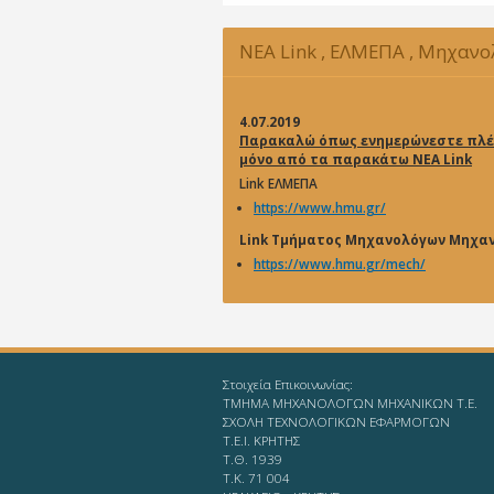
NEA Link , ΕΛΜΕΠΑ , Μηχαν
Μηχανικών
4.07.2019
Παρακαλώ όπως ενημερώνεστε πλέ
μόνο από τα παρακάτω NEA Link
Link ΕΛΜΕΠΑ
https://www.hmu.gr/
Link Τμήματος Μηχανολόγων Μηχα
https://www.hmu.gr/mech/
Στοιχεία Επικοινωνίας:
ΤΜΗΜΑ ΜΗΧΑΝΟΛΟΓΩΝ ΜΗΧΑΝΙΚΩΝ Τ.Ε.
ΣΧΟΛΗ ΤΕΧΝΟΛΟΓΙΚΩΝ ΕΦΑΡΜΟΓΩΝ
T.E.I. KΡΗΤΗΣ
Τ.Θ. 1939
Τ.Κ. 71 004