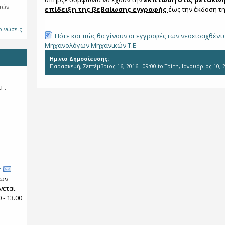
ιών
επίδειξη της βεβαίωσης εγγραφής
έως την έκδοση τη
οινώσεις
Πότε και πώς θα γίνουν οι εγγραφές των νεοεισαχθέν
Mηχανολόγων Μηχανικών Τ.Ε
Ημ.νια Δημοσίευσης:
Παρασκευή, Σεπτέμβριος 16, 2016 - 09:00
to
Τρίτη, Ιανουάριος 10, 2
Ε.
r
των
νεται
- 13.00