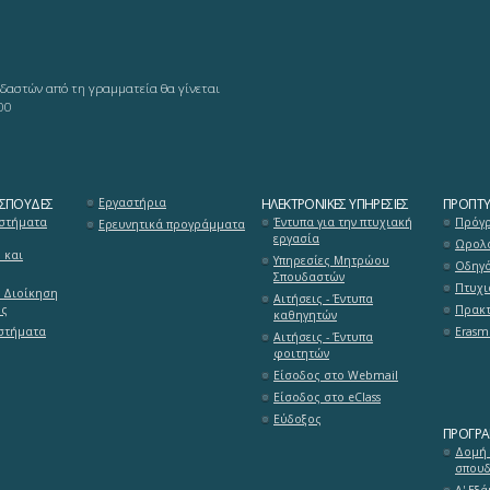
δαστών από τη γραμματεία θα γίνεται
00
 ΣΠΟΥΔΈΣ
Εργαστήρια
ΗΛΕΚΤΡΟΝΙΚΈΣ ΥΠΗΡΕΣΊΕΣ
ΠΡΟΠΤΥ
στήματα
Έντυπα για την πτυχιακή
Πρόγρ
Ερευνητικά προγράμματα
εργασία
Ωρολό
 και
Υπηρεσίες Μητρώου
Οδηγ
Σπουδαστών
Πτυχι
 Διοίκηση
Αιτήσεις - Έντυπα
ύς
Πρακτ
καθηγητών
υστήματα
Erasm
Αιτήσεις - Έντυπα
φοιτητών
Είσοδος στο Webmail
Είσοδος στο eClass
Εύδοξος
ΠΡΌΓΡ
Δομή
σπου