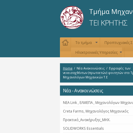
Τμήμα Μηχαν
ΤΕΙ ΚΡΗΤΗΣ
Το τμήμα
Προπτυχιακές 
+
Ηλεκτρονικές Υπηρεσίες
+
Home
/
Νέα Ανακοινώσεις
/
Eγγραφές των
νεοεισαχθέντων (πρωτοετών) φοιτητών στο 
Mηχανολόγων Μηχανικών Τ.Ε
Νέα - Ανακοινώσεις
NEA Link , ΕΛΜΕΠΑ , Μηχανολόγων Μηχαν
Creta Farms, Μηχανολόγος Μηχανικός
Πρακτικό_Ανακήρυξης_ΜΗΧ.
SOLIDWORKS Essentials