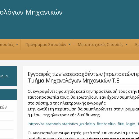
Παράκαμψη
προς το
ολόγων Μηχανικών
κυρίως
περιεχόμενο
Σπουδές
Πρόγραμμα Σπουδών
Μεταπτυχιακές Σπουδές
Έ
+
+
+
Eγγραφές των νεοεισαχθέντων (πρωτοετών) 
Τμήμα
Τμήμα Mηχανολόγων Μηχανικών Τ.Ε
Οι εγγραφέντες φοιτητές κατά την προσέλευσή τους στην Γ
ταυτοπροσωπία τους, θα ερωτηθούν εάν έχουν συμπληρώσ
στο σύστημα της ηλεκτρονικής εγγραφής.
ικών
Στην αντίθετη περίπτωση θα συμπληρώνετε στην Γραμμα
ή μέσω της ηλεκτρονικής διεύθυνσης:
https://elstatweb.statistics.gr/deltio_fititi/deltio_fititi_login_
Οι νεοεισαγόμενοι φοιτητές μετά από επικοινωνία με το
υπήρξε συμφωνία να έχουν την
έκπτωση στις μετακινή