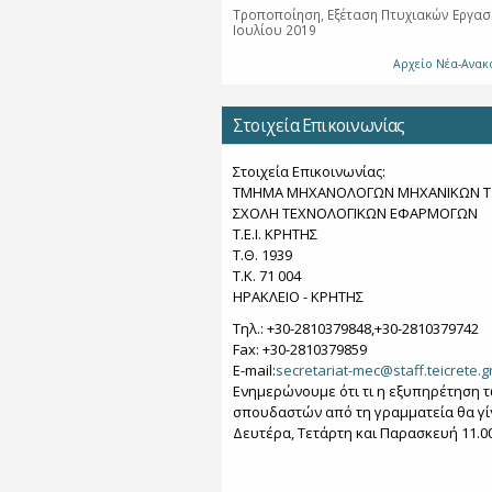
Τροποποίηση, Εξέταση Πτυχιακών Εργασ
Ιουλίου 2019
Αρχείο Νέα-Ανακ
Στοιχεία Επικοινωνίας
Στοιχεία Επικοινωνίας:
ΤΜΗΜΑ ΜΗΧΑΝΟΛΟΓΩΝ ΜΗΧΑΝΙΚΩΝ Τ.
ΣΧΟΛΗ ΤΕΧΝΟΛΟΓΙΚΩΝ ΕΦΑΡΜΟΓΩΝ
T.E.I. KΡΗΤΗΣ
Τ.Θ. 1939
Τ.Κ. 71 004
ΗΡΑΚΛΕΙΟ - KΡΗΤΗΣ
Τηλ.: +30-2810379848,+30-2810379742
Fax: +30-2810379859
Ε-mail:
secretariat-mec@staff.teicrete.g
Ενημερώνουμε ότι τι η εξυπηρέτηση 
σπουδαστών από τη γραμματεία θα γί
Δευτέρα, Τετάρτη και Παρασκευή 11.00 