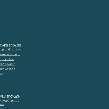
ΧΙΑΚΈΣ ΣΠΟΥΔΈΣ
αμμα εξετάσεων
γιο πρόγραμμα
ός σπουδών
ακή εργασία
ική Άσκηση
us+
ΑΜΜΑ ΣΠΟΥΔΏΝ
 προγράμματος
δών