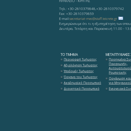
ΗΡΑΚΛΕΙΟ - KΡΗΤΗΣ
Τηλ.: +30-2810379848,+30-2810379742
Fax: +30-2810379859
Ε-mail:
secretariat-mec@staff.teicrete.gr
Ενημερώνουμε ότι τι η εξυπηρέτηση των σπου
Δευτέρα, Τετάρτη και Παρασκευή 11.00 - 13.
ΤΟ ΤΜΉΜΑ
ΜΕΤΑΠΤΥΧΙΑΚΈΣ
Περιγραφή Τμήματος
Προηγμένα Συ
Παραγωγής,
Αξιολόγηση Τμήματος
Αυτοματισμού
Υποδομές Τμήματος
Ρομποτικής
Όργανα του Τμήματος
Οργάνωση και
Ακαδημαϊκό Προσωπικό
για Μηχανικο
Διοικητικό Προσωπικό
Ενεργειακά Σ