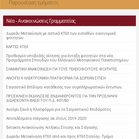
Παρουσίαση τμήματος
Νέα - Ανακοινώσεις Γραμματείας
Δωρεάν Μετακίνηση με αστικά ΚΤΕΛ των ευπαθών οικονομικά
φοιτητών
ΚΑΡΤΕΣ ΚΤΕΛ
Προθεσμία υποβολής αίτησης για ένταξη φοιτητών στα νέα
Προγράμματα Σπουδών του Ελληνικού Μεσογειακού Πανεπιστημίου
ΣΗΜΑΝΤΙΚΗ ΑΝΑΚΟΙΝΩΣΗ ΓΙΑ ΤΟΥΣ ΤΕΛΕΙΟΦΟΙΤΟΥΣ ΦΟΙΤΗΤΕΣ
ΑΝΟΙΓΕΙ Η ΗΛΕΚΤΡΟΝΙΚΗ ΠΛΑΤΦΟΡΜΑ ΓΙΑ ΔΩΡΕΑΝ ΣΙΤΙΣΗ
Στεγαστικό Επίδομα: κατάθεσης των συμπληρωματικών έντυπων.
ΠΡΟΣΚΛΗΣΗ ΕΚΔΗΛΩΣΗΣ ΕΝΔΙΑΦΕΡΟΝΤΟΣ ΓΙΑ ΤΗΝ ΠΡΟΣΛΗΨΗ
ΔΙΔΑΣΚΟΝΤΑ ΒΑΣΕΙ ΤΟΥ Π.Δ. 407/80
Ανοίγει ξανά η πλατφόρμα για το Στεγαστικού Επιδόματος
Αποτελέσματα στέγασης ακ. έτους 2019-2020
Έκτακτη Ανακοίνωση: Αιτήσεις Σίτισης και Στέγασης
Δωρεάν Μετακίνηση ΚΤΕΛ από και προς ΚΤΕΛ Σητείας- Τμήμα