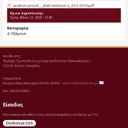
anakoin.prood_._diatr.metavol.-ii_23-5-2019.pdf
Ημ.νια Δημοσίευσης:
Τρίτη, Μάιος 21, 2019 - 12:45
Κατηγορία:
Δ' Εξάμηνο
Διεύθυνση:
Περιοχή Τρυπητός (2o χιλιόμετρο Σητείας-Παλαικάστρου)
723 00 Σητεία Λασηθίου
Γραμματεία
Κουρουπάκη Νεκταρία 28430-29492
nektaria@staff.teicrete.gr
Fax: 2843026683
Είσοδος
Θα ανακατευθυνθείτε στην σελίδα ασφαλούς σύνδεσης με CAS