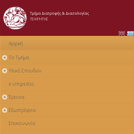
Παράκαμψη
προς το
Τμήμα Διατροφής & Διαιτολογίας
κυρίως
ΤΕΙ ΚΡΗΤΗΣ
περιεχόμενο
Αρχική
Το Τμήμα
+
Υλικό Σπουδών
+
e υπηρεσίες
Έρευνα
+
Εξωστρέφεια
+
Επικοινωνία