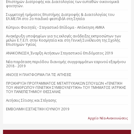
Επιστημών Διατροφής και Διαιτολογίας των ευπαθών οικονομικά
φοιτητών.
Συμμετοχή τμήματος Επιστήμης Διατροφής & Διαιτολογίας του
ΕΛ.ΜΕ.ΠΑ στο 2ο παιδικό φεστιβάλ στη Σητεία
Κύπριοι Φοιτητές - Στεγαστικό Επίδομα - Απόκτηση ΑΜΚΑ
Ανακήρυξη υποψηφίων για τις εκλογές ανάδειξης εκπροσώπων των
μελών Ε.Τ.Ε.Π. στην Κοσμητεία και στη Γενική Συνέλευση της Σχολής
Επιστημών Υγείας
ΑΝΑΚΟΙΝΩΣΗ_Έναρξη Αιτήσεων Στεγαστικού Επιδόματος 2019
Νέα παράταση περιόδου διανομής συγγραμμάτων εαρινού εξαμήνου
2018 - 2019
ΑΝΟΙΞΕ Η ΠΛΑΤΦΟΡΜΑ ΓΙΑ ΤΙΣ ΑΙΤΗΣΕΙΣ
ΠΡΟΚΗΡΥΞΗ ΠΡΟΓΡΑΜΜΑΤΟΣ ΜΕΤΑΠΤΥΧΙΑΚΩΝ ΣΠΟΥΔΩΝ «ΓΕΝΕΤΙΚΗ
ΤΟΥ ΑΝΘΡΩΠΟΥ-ΓΕΝΕΤΙΚΗ ΣΥΜΒΟΥΛΕΥΤΙΚΗ» ΤΟΥ ΤΜΗΜΑΤΟΣ ΙΑΤΡΙΚΗΣ
ΤΟΥ ΠΑΝΕΠΙΣΤΗΜΙΟΥ ΘΕΣΣΑΛΙΑΣ
Αιτήσεις Σίτισης και Στέγασης
ΕΜΒΟΛΙΜΗ ΕΞΕΤΑΣΤΙΚΗ ΙΟΥΝΙΟΥ 2019
Αρχείο Νέα-Ανακοινώσεις