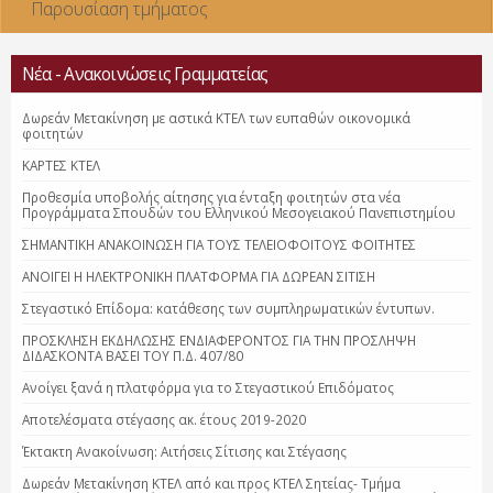
Παρουσίαση τμήματος
Νέα - Ανακοινώσεις Γραμματείας
Δωρεάν Μετακίνηση με αστικά ΚΤΕΛ των ευπαθών οικονομικά
φοιτητών
ΚΑΡΤΕΣ ΚΤΕΛ
Προθεσμία υποβολής αίτησης για ένταξη φοιτητών στα νέα
Προγράμματα Σπουδών του Ελληνικού Μεσογειακού Πανεπιστημίου
ΣΗΜΑΝΤΙΚΗ ΑΝΑΚΟΙΝΩΣΗ ΓΙΑ ΤΟΥΣ ΤΕΛΕΙΟΦΟΙΤΟΥΣ ΦΟΙΤΗΤΕΣ
ΑΝΟΙΓΕΙ Η ΗΛΕΚΤΡΟΝΙΚΗ ΠΛΑΤΦΟΡΜΑ ΓΙΑ ΔΩΡΕΑΝ ΣΙΤΙΣΗ
Στεγαστικό Επίδομα: κατάθεσης των συμπληρωματικών έντυπων.
ΠΡΟΣΚΛΗΣΗ ΕΚΔΗΛΩΣΗΣ ΕΝΔΙΑΦΕΡΟΝΤΟΣ ΓΙΑ ΤΗΝ ΠΡΟΣΛΗΨΗ
ΔΙΔΑΣΚΟΝΤΑ ΒΑΣΕΙ ΤΟΥ Π.Δ. 407/80
Ανοίγει ξανά η πλατφόρμα για το Στεγαστικού Επιδόματος
Αποτελέσματα στέγασης ακ. έτους 2019-2020
Έκτακτη Ανακοίνωση: Αιτήσεις Σίτισης και Στέγασης
Δωρεάν Μετακίνηση ΚΤΕΛ από και προς ΚΤΕΛ Σητείας- Τμήμα