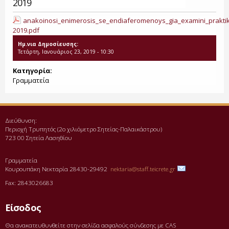
2019
anakoinosi_enimerosis_se_endiaferomenoys_gia_examini_praktiki
2019.pdf
Ημ.νια Δημοσίευσης:
Τετάρτη, Ιανουάριος 23, 2019 - 10:30
Κατηγορία:
Γραμματεία
Διεύθυνση:
Περιοχή Τρυπητός (2o χιλιόμετρο Σητείας-Παλαικάστρου)
723 00 Σητεία Λασηθίου
Γραμματεία
Κουρουπάκη Νεκταρία 28430-29492
nektaria@staff.teicrete.gr
Fax: 2843026683
Είσοδος
Θα ανακατευθυνθείτε στην σελίδα ασφαλούς σύνδεσης με CAS