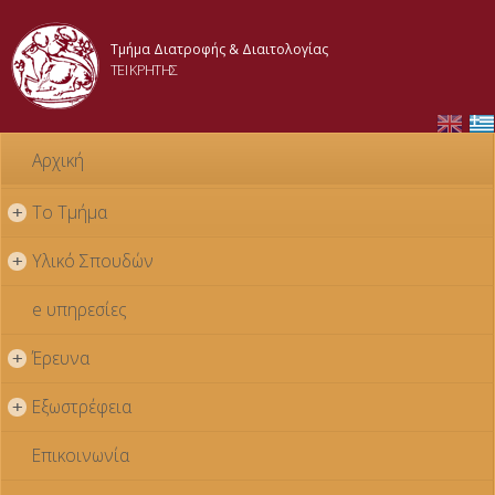
Παράκαμψη
προς το
Τμήμα Διατροφής & Διαιτολογίας
κυρίως
ΤΕΙ ΚΡΗΤΗΣ
περιεχόμενο
Αρχική
Το Τμήμα
+
Υλικό Σπουδών
+
e υπηρεσίες
Έρευνα
+
Εξωστρέφεια
+
Επικοινωνία