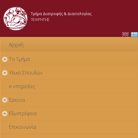
Παράκαμψη
προς το
Τμήμα Διατροφής & Διαιτολογίας
κυρίως
ΤΕΙ ΚΡΗΤΗΣ
περιεχόμενο
Αρχική
Το Τμήμα
+
Υλικό Σπουδών
+
e υπηρεσίες
Έρευνα
+
Εξωστρέφεια
+
Επικοινωνία