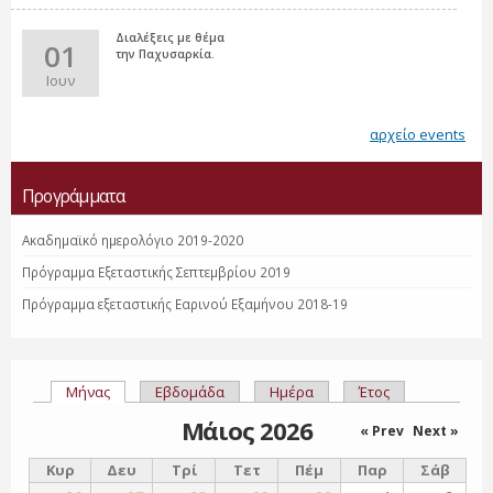
Διαλέξεις με θέμα
01
την Παχυσαρκία.
Ιουν
αρχείο events
Προγράμματα
Ακαδημαϊκό ημερολόγιο 2019-2020
Πρόγραμμα Εξεταστικής Σεπτεμβρίου 2019
Πρόγραμμα εξεταστικής Εαρινού Εξαμήνου 2018-19
Μήνας
(ενεργή καρτέλα)
Εβδομάδα
Ημέρα
Έτος
Πρωτεύουσες καρτέλες
Μάιος 2026
« Prev
Next »
Κυρ
Δευ
Τρί
Τετ
Πέμ
Παρ
Σάβ