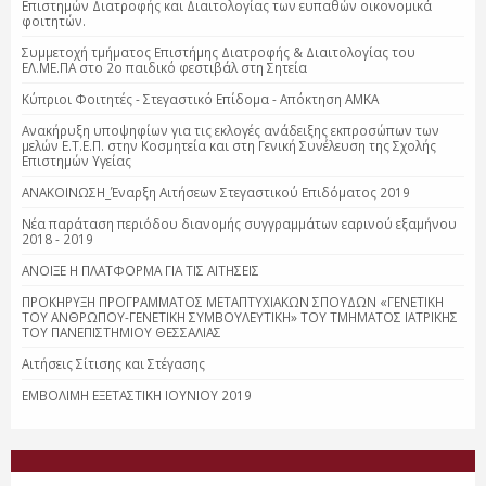
Επιστημών Διατροφής και Διαιτολογίας των ευπαθών οικονομικά
φοιτητών.
Συμμετοχή τμήματος Επιστήμης Διατροφής & Διαιτολογίας του
ΕΛ.ΜΕ.ΠΑ στο 2ο παιδικό φεστιβάλ στη Σητεία
Κύπριοι Φοιτητές - Στεγαστικό Επίδομα - Απόκτηση ΑΜΚΑ
Ανακήρυξη υποψηφίων για τις εκλογές ανάδειξης εκπροσώπων των
μελών Ε.Τ.Ε.Π. στην Κοσμητεία και στη Γενική Συνέλευση της Σχολής
Επιστημών Υγείας
ΑΝΑΚΟΙΝΩΣΗ_Έναρξη Αιτήσεων Στεγαστικού Επιδόματος 2019
Νέα παράταση περιόδου διανομής συγγραμμάτων εαρινού εξαμήνου
2018 - 2019
ΑΝΟΙΞΕ Η ΠΛΑΤΦΟΡΜΑ ΓΙΑ ΤΙΣ ΑΙΤΗΣΕΙΣ
ΠΡΟΚΗΡΥΞΗ ΠΡΟΓΡΑΜΜΑΤΟΣ ΜΕΤΑΠΤΥΧΙΑΚΩΝ ΣΠΟΥΔΩΝ «ΓΕΝΕΤΙΚΗ
ΤΟΥ ΑΝΘΡΩΠΟΥ-ΓΕΝΕΤΙΚΗ ΣΥΜΒΟΥΛΕΥΤΙΚΗ» ΤΟΥ ΤΜΗΜΑΤΟΣ ΙΑΤΡΙΚΗΣ
ΤΟΥ ΠΑΝΕΠΙΣΤΗΜΙΟΥ ΘΕΣΣΑΛΙΑΣ
Αιτήσεις Σίτισης και Στέγασης
ΕΜΒΟΛΙΜΗ ΕΞΕΤΑΣΤΙΚΗ ΙΟΥΝΙΟΥ 2019