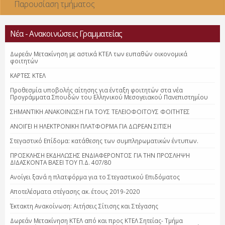
Παρουσίαση τμήματος
Νέα - Ανακοινώσεις Γραμματείας
Δωρεάν Μετακίνηση με αστικά ΚΤΕΛ των ευπαθών οικονομικά
φοιτητών
ΚΑΡΤΕΣ ΚΤΕΛ
Προθεσμία υποβολής αίτησης για ένταξη φοιτητών στα νέα
Προγράμματα Σπουδών του Ελληνικού Μεσογειακού Πανεπιστημίου
ΣΗΜΑΝΤΙΚΗ ΑΝΑΚΟΙΝΩΣΗ ΓΙΑ ΤΟΥΣ ΤΕΛΕΙΟΦΟΙΤΟΥΣ ΦΟΙΤΗΤΕΣ
ΑΝΟΙΓΕΙ Η ΗΛΕΚΤΡΟΝΙΚΗ ΠΛΑΤΦΟΡΜΑ ΓΙΑ ΔΩΡΕΑΝ ΣΙΤΙΣΗ
Στεγαστικό Επίδομα: κατάθεσης των συμπληρωματικών έντυπων.
ΠΡΟΣΚΛΗΣΗ ΕΚΔΗΛΩΣΗΣ ΕΝΔΙΑΦΕΡΟΝΤΟΣ ΓΙΑ ΤΗΝ ΠΡΟΣΛΗΨΗ
ΔΙΔΑΣΚΟΝΤΑ ΒΑΣΕΙ ΤΟΥ Π.Δ. 407/80
Ανοίγει ξανά η πλατφόρμα για το Στεγαστικού Επιδόματος
Αποτελέσματα στέγασης ακ. έτους 2019-2020
Έκτακτη Ανακοίνωση: Αιτήσεις Σίτισης και Στέγασης
Δωρεάν Μετακίνηση ΚΤΕΛ από και προς ΚΤΕΛ Σητείας- Τμήμα