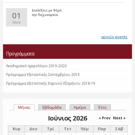
Διαλέξεις με θέμα
01
την Παχυσαρκία.
Ιουν
αρχείο events
Προγράμματα
Ακαδημαϊκό ημερολόγιο 2019-2020
Πρόγραμμα Εξεταστικής Σεπτεμβρίου 2019
Πρόγραμμα εξεταστικής Εαρινού Εξαμήνου 2018-19
Μήνας
(ενεργή καρτέλα)
Εβδομάδα
Ημέρα
Έτος
Πρωτεύουσες καρτέλες
Ιούνιος 2026
« Prev
Next »
Κυρ
Δευ
Τρί
Τετ
Πέμ
Παρ
Σάβ