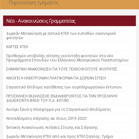
Παρουσίαση τμήματος
Νέα - Ανακοινώσεις Γραμματείας
Δωρεάν Μετακίνηση με αστικά ΚΤΕΛ των ευπαθών οικονομικά
φοιτητών
ΚΑΡΤΕΣ ΚΤΕΛ
Προθεσμία υποβολής αίτησης για ένταξη φοιτητών στα νέα
Προγράμματα Σπουδών του Ελληνικού Μεσογειακού Πανεπιστημίου
ΣΗΜΑΝΤΙΚΗ ΑΝΑΚΟΙΝΩΣΗ ΓΙΑ ΤΟΥΣ ΤΕΛΕΙΟΦΟΙΤΟΥΣ ΦΟΙΤΗΤΕΣ
ΑΝΟΙΓΕΙ Η ΗΛΕΚΤΡΟΝΙΚΗ ΠΛΑΤΦΟΡΜΑ ΓΙΑ ΔΩΡΕΑΝ ΣΙΤΙΣΗ
Στεγαστικό Επίδομα: κατάθεσης των συμπληρωματικών έντυπων.
ΠΡΟΣΚΛΗΣΗ ΕΚΔΗΛΩΣΗΣ ΕΝΔΙΑΦΕΡΟΝΤΟΣ ΓΙΑ ΤΗΝ ΠΡΟΣΛΗΨΗ
ΔΙΔΑΣΚΟΝΤΑ ΒΑΣΕΙ ΤΟΥ Π.Δ. 407/80
Ανοίγει ξανά η πλατφόρμα για το Στεγαστικού Επιδόματος
Αποτελέσματα στέγασης ακ. έτους 2019-2020
Έκτακτη Ανακοίνωση: Αιτήσεις Σίτισης και Στέγασης
Δωρεάν Μετακίνηση ΚΤΕΛ από και προς ΚΤΕΛ Σητείας- Τμήμα