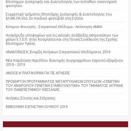
Επιστημών Διατροφής και Διαιτολογίας των ευπαθών οικονομικά
φοιτητών.
Συμμετοχή τμήματος Επιστήμης Διατροφής & Διαιτολογίας του
ΕΛ.ΜΕ.ΠΑ στο 2ο παιδικό φεστιβάλ στη Σητεία
Κύπριοι Φοιτητές - Στεγαστικό Επίδομα - Απόκτηση ΑΜΚΑ
Ανακήρυξη υποψηφίων για τις εκλογές ανάδειξης εκπροσώπων των
μελών Ε.Τ.Ε.Π. στην Κοσμητεία και στη Γενική Συνέλευση της Σχολής
Επιστημών Υγείας
ΑΝΑΚΟΙΝΩΣΗ_Έναρξη Αιτήσεων Στεγαστικού Επιδόματος 2019
Νέα παράταση περιόδου διανομής συγγραμμάτων εαρινού εξαμήνου
2018 - 2019
ΑΝΟΙΞΕ Η ΠΛΑΤΦΟΡΜΑ ΓΙΑ ΤΙΣ ΑΙΤΗΣΕΙΣ
ΠΡΟΚΗΡΥΞΗ ΠΡΟΓΡΑΜΜΑΤΟΣ ΜΕΤΑΠΤΥΧΙΑΚΩΝ ΣΠΟΥΔΩΝ «ΓΕΝΕΤΙΚΗ
ΤΟΥ ΑΝΘΡΩΠΟΥ-ΓΕΝΕΤΙΚΗ ΣΥΜΒΟΥΛΕΥΤΙΚΗ» ΤΟΥ ΤΜΗΜΑΤΟΣ ΙΑΤΡΙΚΗΣ
ΤΟΥ ΠΑΝΕΠΙΣΤΗΜΙΟΥ ΘΕΣΣΑΛΙΑΣ
Αιτήσεις Σίτισης και Στέγασης
ΕΜΒΟΛΙΜΗ ΕΞΕΤΑΣΤΙΚΗ ΙΟΥΝΙΟΥ 2019