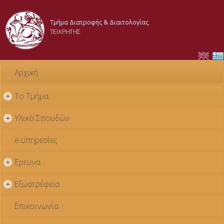
Παράκαμψη
προς το
Τμήμα Διατροφής & Διαιτολογίας
κυρίως
ΤΕΙ ΚΡΗΤΗΣ
περιεχόμενο
Αρχική
Το Τμήμα
+
Υλικό Σπουδών
+
e υπηρεσίες
Έρευνα
+
Εξωστρέφεια
+
Επικοινωνία