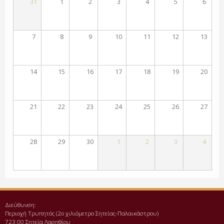
31
1
2
3
4
5
6
7
8
9
10
11
12
13
14
15
16
17
18
19
20
21
22
23
24
25
26
27
28
29
30
1
2
3
4
Διεύθυνση:
Περιοχή Τρυπητός (2o χιλιόμετρο Σητείας-Παλαικάστρου)
723 00 Σητεία Λασηθίου