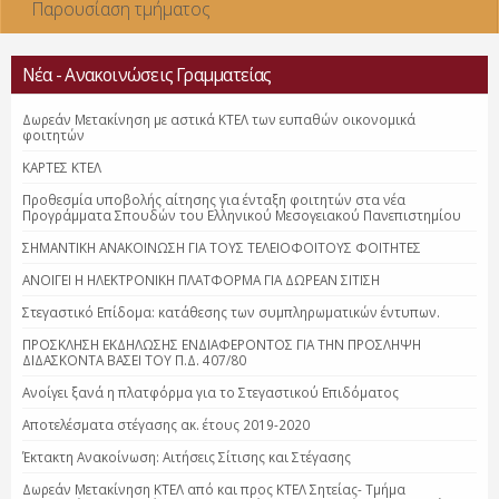
Παρουσίαση τμήματος
Νέα - Ανακοινώσεις Γραμματείας
Δωρεάν Μετακίνηση με αστικά ΚΤΕΛ των ευπαθών οικονομικά
φοιτητών
ΚΑΡΤΕΣ ΚΤΕΛ
Προθεσμία υποβολής αίτησης για ένταξη φοιτητών στα νέα
Προγράμματα Σπουδών του Ελληνικού Μεσογειακού Πανεπιστημίου
ΣΗΜΑΝΤΙΚΗ ΑΝΑΚΟΙΝΩΣΗ ΓΙΑ ΤΟΥΣ ΤΕΛΕΙΟΦΟΙΤΟΥΣ ΦΟΙΤΗΤΕΣ
ΑΝΟΙΓΕΙ Η ΗΛΕΚΤΡΟΝΙΚΗ ΠΛΑΤΦΟΡΜΑ ΓΙΑ ΔΩΡΕΑΝ ΣΙΤΙΣΗ
Στεγαστικό Επίδομα: κατάθεσης των συμπληρωματικών έντυπων.
ΠΡΟΣΚΛΗΣΗ ΕΚΔΗΛΩΣΗΣ ΕΝΔΙΑΦΕΡΟΝΤΟΣ ΓΙΑ ΤΗΝ ΠΡΟΣΛΗΨΗ
ΔΙΔΑΣΚΟΝΤΑ ΒΑΣΕΙ ΤΟΥ Π.Δ. 407/80
Ανοίγει ξανά η πλατφόρμα για το Στεγαστικού Επιδόματος
Αποτελέσματα στέγασης ακ. έτους 2019-2020
Έκτακτη Ανακοίνωση: Αιτήσεις Σίτισης και Στέγασης
Δωρεάν Μετακίνηση ΚΤΕΛ από και προς ΚΤΕΛ Σητείας- Τμήμα