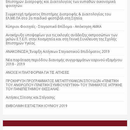
Επιστημών Διατροφής και Διαιτολογίας των ευπαθών οικονομικά
φοιτητών.
Συμμετοχή τμήματος Επιστήμης Διατροφής & Διαιτολογίας του
ΕΛ.ΜΕ.ΠΑ στο 2ο παιδικό φεστιβάλ στη Σητεία
Κύπριοι Φοιτητές - Στεγαστικό Επίδομα - Απόκτηση ΑΜΚΑ
Ανακήρυξη υποψηφίων για τις εκλογές ανάδειξης εκπροσώπων των
μελών Ε.Τ.Ε.Π. στην Κοσμητεία και στη Γενική Συνέλευση της Σχολής
Επιστημών Υγείας
ΑΝΑΚΟΙΝΩΣΗ_Έναρξη Αιτήσεων Στεγαστικού Επιδόματος 2019
Νέα παράταση περιόδου διανομής συγγραμμάτων εαρινού εξαμήνου
2018 - 2019
ΑΝΟΙΞΕ Η ΠΛΑΤΦΟΡΜΑ ΓΙΑ ΤΙΣ ΑΙΤΗΣΕΙΣ
ΠΡΟΚΗΡΥΞΗ ΠΡΟΓΡΑΜΜΑΤΟΣ ΜΕΤΑΠΤΥΧΙΑΚΩΝ ΣΠΟΥΔΩΝ «ΓΕΝΕΤΙΚΗ
ΤΟΥ ΑΝΘΡΩΠΟΥ-ΓΕΝΕΤΙΚΗ ΣΥΜΒΟΥΛΕΥΤΙΚΗ» ΤΟΥ ΤΜΗΜΑΤΟΣ ΙΑΤΡΙΚΗΣ
ΤΟΥ ΠΑΝΕΠΙΣΤΗΜΙΟΥ ΘΕΣΣΑΛΙΑΣ
Αιτήσεις Σίτισης και Στέγασης
ΕΜΒΟΛΙΜΗ ΕΞΕΤΑΣΤΙΚΗ ΙΟΥΝΙΟΥ 2019