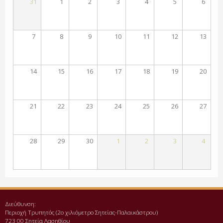
31
1
2
3
4
5
6
7
8
9
10
11
12
13
14
15
16
17
18
19
20
21
22
23
24
25
26
27
28
29
30
1
2
3
4
Διεύθυνση:
Περιοχή Τρυπητός (2o χιλιόμετρο Σητείας-Παλαικάστρου)
723 00 Σητεία Λασηθίου