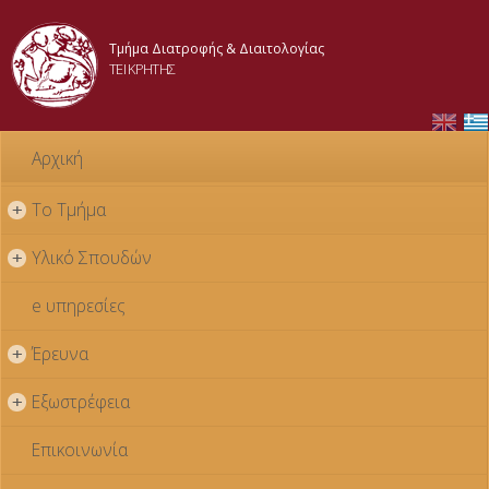
Παράκαμψη
προς το
Τμήμα Διατροφής & Διαιτολογίας
κυρίως
ΤΕΙ ΚΡΗΤΗΣ
περιεχόμενο
Αρχική
Το Τμήμα
+
Υλικό Σπουδών
+
e υπηρεσίες
Έρευνα
+
Εξωστρέφεια
+
Επικοινωνία