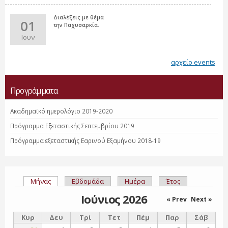
Διαλέξεις με θέμα
01
την Παχυσαρκία.
Ιουν
αρχείο events
Προγράμματα
Ακαδημαϊκό ημερολόγιο 2019-2020
Πρόγραμμα Εξεταστικής Σεπτεμβρίου 2019
Πρόγραμμα εξεταστικής Εαρινού Εξαμήνου 2018-19
Μήνας
(ενεργή καρτέλα)
Εβδομάδα
Ημέρα
Έτος
Πρωτεύουσες καρτέλες
Ιούνιος 2026
« Prev
Next »
Κυρ
Δευ
Τρί
Τετ
Πέμ
Παρ
Σάβ