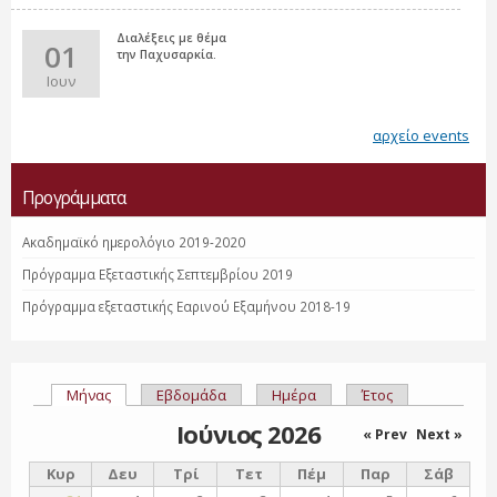
Διαλέξεις με θέμα
01
την Παχυσαρκία.
Ιουν
αρχείο events
Προγράμματα
Ακαδημαϊκό ημερολόγιο 2019-2020
Πρόγραμμα Εξεταστικής Σεπτεμβρίου 2019
Πρόγραμμα εξεταστικής Εαρινού Εξαμήνου 2018-19
Μήνας
(ενεργή καρτέλα)
Εβδομάδα
Ημέρα
Έτος
Πρωτεύουσες καρτέλες
Ιούνιος 2026
« Prev
Next »
Κυρ
Δευ
Τρί
Τετ
Πέμ
Παρ
Σάβ