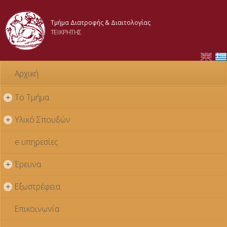
Παράκαμψη
προς το
Τμήμα Διατροφής & Διαιτολογίας
κυρίως
ΤΕΙ ΚΡΗΤΗΣ
περιεχόμενο
Αρχική
Το Τμήμα
+
Υλικό Σπουδών
+
e υπηρεσίες
Έρευνα
+
Εξωστρέφεια
+
Επικοινωνία