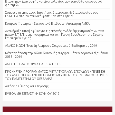
Επιστημών Διατροφής και Διαιτολογίας των ευπαθών οικονομικά
φοιτητών.
Συμμετοχή τμήματος Επιστήμης Διατροφής & Διαιτολογίας του
ΕΛ.ΜΕ.ΠΑ στο 2ο παιδικό φεστιβάλ στη Σητεία
Κύπριοι Φοιτητές - Στεγαστικό Επίδομα - Απόκτηση ΑΜΚΑ
Ανακήρυξη υποψηφίων για τις εκλογές ανάδειξης εκπροσώπων των
μελών Ε.Τ.Ε.Π. στην Κοσμητεία και στη Γενική Συνέλευση της Σχολής
Επιστημών Υγείας
ΑΝΑΚΟΙΝΩΣΗ_Έναρξη Αιτήσεων Στεγαστικού Επιδόματος 2019
Νέα παράταση περιόδου διανομής συγγραμμάτων εαρινού εξαμήνου
2018 - 2019
ΑΝΟΙΞΕ Η ΠΛΑΤΦΟΡΜΑ ΓΙΑ ΤΙΣ ΑΙΤΗΣΕΙΣ
ΠΡΟΚΗΡΥΞΗ ΠΡΟΓΡΑΜΜΑΤΟΣ ΜΕΤΑΠΤΥΧΙΑΚΩΝ ΣΠΟΥΔΩΝ «ΓΕΝΕΤΙΚΗ
ΤΟΥ ΑΝΘΡΩΠΟΥ-ΓΕΝΕΤΙΚΗ ΣΥΜΒΟΥΛΕΥΤΙΚΗ» ΤΟΥ ΤΜΗΜΑΤΟΣ ΙΑΤΡΙΚΗΣ
ΤΟΥ ΠΑΝΕΠΙΣΤΗΜΙΟΥ ΘΕΣΣΑΛΙΑΣ
Αιτήσεις Σίτισης και Στέγασης
ΕΜΒΟΛΙΜΗ ΕΞΕΤΑΣΤΙΚΗ ΙΟΥΝΙΟΥ 2019