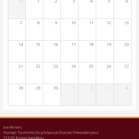
31
1
2
3
4
5
6
7
8
9
10
11
12
13
14
15
16
17
18
19
20
21
22
23
24
25
26
27
28
29
30
1
2
3
4
Διεύθυνση:
Περιοχή Τρυπητός (2o χιλιόμετρο Σητείας-Παλαικάστρου)
723 00 Σητεία Λασηθίου