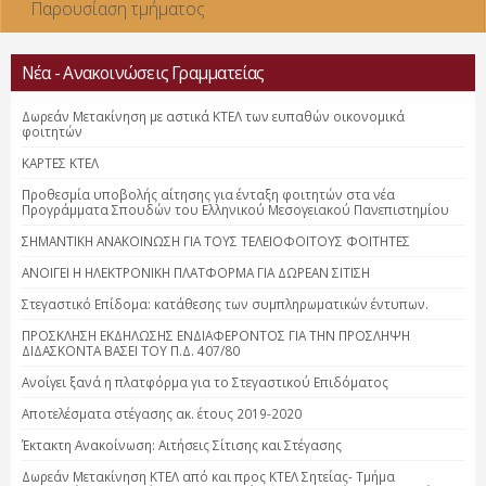
Παρουσίαση τμήματος
Νέα - Ανακοινώσεις Γραμματείας
Δωρεάν Μετακίνηση με αστικά ΚΤΕΛ των ευπαθών οικονομικά
φοιτητών
ΚΑΡΤΕΣ ΚΤΕΛ
Προθεσμία υποβολής αίτησης για ένταξη φοιτητών στα νέα
Προγράμματα Σπουδών του Ελληνικού Μεσογειακού Πανεπιστημίου
ΣΗΜΑΝΤΙΚΗ ΑΝΑΚΟΙΝΩΣΗ ΓΙΑ ΤΟΥΣ ΤΕΛΕΙΟΦΟΙΤΟΥΣ ΦΟΙΤΗΤΕΣ
ΑΝΟΙΓΕΙ Η ΗΛΕΚΤΡΟΝΙΚΗ ΠΛΑΤΦΟΡΜΑ ΓΙΑ ΔΩΡΕΑΝ ΣΙΤΙΣΗ
Στεγαστικό Επίδομα: κατάθεσης των συμπληρωματικών έντυπων.
ΠΡΟΣΚΛΗΣΗ ΕΚΔΗΛΩΣΗΣ ΕΝΔΙΑΦΕΡΟΝΤΟΣ ΓΙΑ ΤΗΝ ΠΡΟΣΛΗΨΗ
ΔΙΔΑΣΚΟΝΤΑ ΒΑΣΕΙ ΤΟΥ Π.Δ. 407/80
Ανοίγει ξανά η πλατφόρμα για το Στεγαστικού Επιδόματος
Αποτελέσματα στέγασης ακ. έτους 2019-2020
Έκτακτη Ανακοίνωση: Αιτήσεις Σίτισης και Στέγασης
Δωρεάν Μετακίνηση ΚΤΕΛ από και προς ΚΤΕΛ Σητείας- Τμήμα