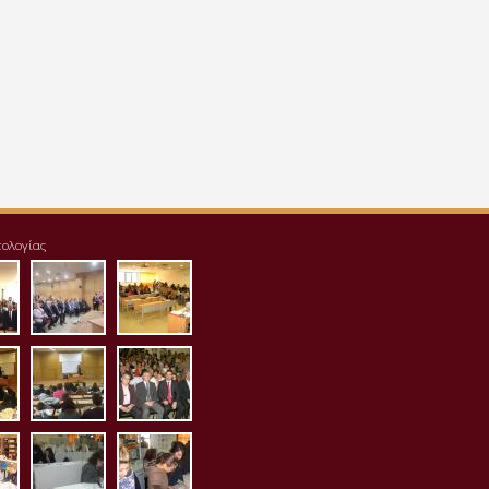
τολογίας
125_123642.jpg
sident_tei_1.jpg
img_20171125_124007-
aithousa1.jpg
1024x768.jpg
.jpg
housa4.jpg
aithousa5.jpg
aithousa6.jpg
.jpg
iothiki1.jpg
erg_ximias1.jpg
erg_mikrobiologias1.jpg