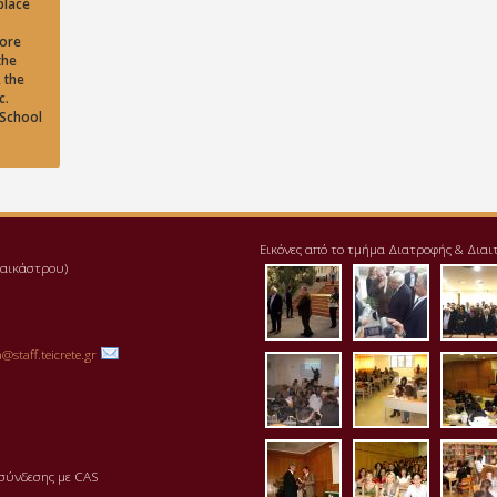
place
more
the
 the
c.
 School
Εικόνες από το τμήμα Διατροφής & Διαι
αλαικάστρου)
pd111-1.jpg
img_20171
pre
@staff.teicrete.gr
aithousa2.jpg
aithousa3
ait
aithousa7.jpg
aithousa8
bibl
σύνδεσης με CAS