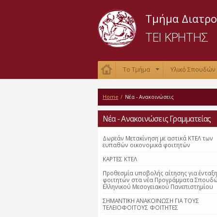
Τμήμα Διατρο
ΤΕΙ ΚΡΗΤΗΣ
Το Τμήμα
Υλικό Σπουδών
+
Home
/
Νέα - Ανακοινώσεις
Νέα - Ανακοινώσεις Γραμματείας
Δωρεάν Μετακίνηση με αστικά ΚΤΕΛ των
ευπαθών οικονομικά φοιτητών
ΚΑΡΤΕΣ ΚΤΕΛ
Προθεσμία υποβολής αίτησης για ένταξ
φοιτητών στα νέα Προγράμματα Σπουδ
Ελληνικού Μεσογειακού Πανεπιστημίου
ΣΗΜΑΝΤΙΚΗ ΑΝΑΚΟΙΝΩΣΗ ΓΙΑ ΤΟΥΣ
ΤΕΛΕΙΟΦΟΙΤΟΥΣ ΦΟΙΤΗΤΕΣ