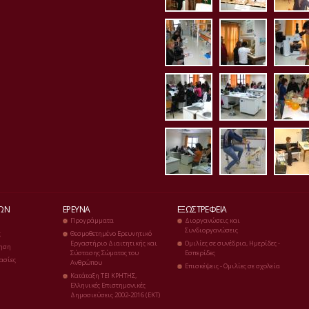
erg_mikrobiolog
erg_mikro
erg
erg_bioximia1.j
erg_bioxi
erg
erg_diaitologias
erg_ergom
erg
ΔΏΝ
ΈΡΕΥΝΑ
ΕΞΩΣΤΡΈΦΕΙΑ
Προγράμματα
Διοργανώσεις και
Συνδιοργανώσεις
ς
Θεσμοθετημένο Ερευνητικό
Εργαστήριο Διαιτητικής και
Ομιλίες σε συνέδρια, Ημερίδες -
ηση
Σύστασης Σώματος του
Εσπερίδες
ασίες
Ανθρώπου
Επισκέψεις - Ομιλίες σε σχολεία
Κατάταξη ΤΕΙ ΚΡΗΤΗΣ,
Ελληνικές Επιστημονικές
Δημοσιεύσεις 2002-2016 (ΕΚΤ)