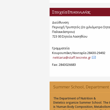
Στοιχεία Επικοινωνίας
Διεύθυνση:
Περιοχή Τρυπητός (2o χιλιόμετρο Σητε
Παλαικάστρου)
723 00 Σητεία Λασηθίου
Γραμματεία
Κουρουπάκη Νεκταρία 28430-29492
nektaria@staff.teicrete.gr
Fax: 2843026683
Summer School, Department 
Nutrition & Dietetics, CoMet 2
The Department of Nutrition &
Dietetics organize Summer School. The 
is ‘Human Body Composition, Metabolis