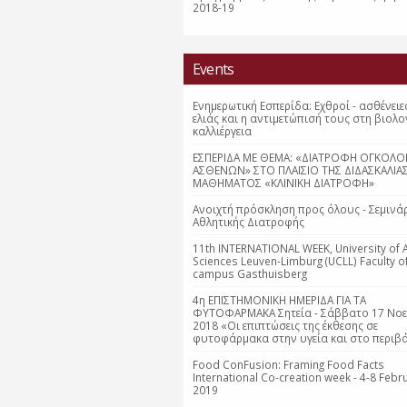
2018-19
Events
Ενημερωτική Εσπερίδα: Εχθροί - ασθένειε
ελιάς και η αντιμετώπισή τους στη βιολο
καλλιέργεια
ΕΣΠΕΡΙΔΑ ΜΕ ΘΕΜΑ: «ΔΙΑΤΡΟΦΗ ΟΓΚΟΛΟ
ΑΣΘΕΝΩΝ» ΣΤΟ ΠΛΑΙΣΙΟ ΤΗΣ ΔΙΔΑΣΚΑΛΙΑ
ΜΑΘΗΜΑΤΟΣ «ΚΛΙΝΙΚΗ ΔΙΑΤΡΟΦΗ»
Ανοιχτή πρόσκληση προς όλους - Σεμινά
Αθλητικής Διατροφής
11th INTERNATIONAL WEEK, University of 
Sciences Leuven-Limburg (UCLL) Faculty o
campus Gasthuisberg
4η ΕΠΙΣΤΗΜΟΝΙΚΗ ΗΜΕΡΙΔΑ ΓΙΑ ΤΑ
ΦΥΤΟΦΑΡΜΑΚΑ Σητεία - Σάββατο 17 Νο
2018 «Οι επιπτώσεις της έκθεσης σε
φυτοφάρμακα στην υγεία και στο περιβά
Food ConFusion: Framing Food Facts
International Co-creation week - 4-8 Febr
2019