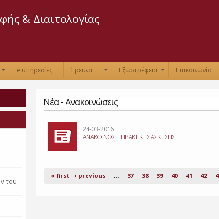
Παράκαμψη
προς το
φής & Διαιτολογίας
κυρίως
περιεχόμενο
e υπηρεσίες
Έρευνα
Εξωστρέφεια
Επικοινωνία
+
+
+
Νέα - Ανακοινώσεις
Σελίδες
24-03-2016
ΑΝΑΚΟΙΝΩΣΗ ΠΡΑΚΤΙΚΗΣ ΑΣΚΗΣΗΣ
η
« first
‹ previous
37
38
39
40
41
42
4
…
ών του