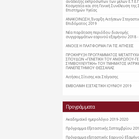
ανάδειξης εκπροσώπων των μελών Ε.Τ.Ε.Π
Κοσμητεία και στη Γενική Συνέλευση της 
Επιστημών Υγείας
ΑΝΑΚΟΙΝΩΣΗ_Έναρξη Αιτήσεων Στεγαστι
Επιδόματος 2019
Νέα παράταση περιόδου διανομής
συγγραμμάτων εαρινού εξαμήνου 2018 -
ΑΝΟΙΞΕ Η ΠΛΑΤΦΟΡΜΑ ΓΙΑ ΤΙΣ ΑΙΤΗΣΕΙΣ
ΠΡΟΚΗΡΥΞΗ ΠΡΟΓΡΑΜΜΑΤΟΣ ΜΕΤΑΠΤΥΧΙ
ΣΠΟΥΔΩΝ «ΓΕΝΕΤΙΚΗ ΤΟΥ ΑΝΘΡΩΠΟΥ-ΓΕ
ΣΥΜΒΟΥΛΕΥΤΙΚΗ» ΤΟΥ ΤΜΗΜΑΤΟΣ ΙΑΤΡΙΚ
ΠΑΝΕΠΙΣΤΗΜΙΟΥ ΘΕΣΣΑΛΙΑΣ
Αιτήσεις Σίτισης και Στέγασης
ΕΜΒΟΛΙΜΗ ΕΞΕΤΑΣΤΙΚΗ ΙΟΥΝΙΟΥ 2019
Προγράμματα
Ακαδημαϊκό ημερολόγιο 2019-2020
Πρόγραμμα Εξεταστικής Σεπτεμβρίου 20
Πρόγραμμα εξεταστικής Εαρινού Εξαμήν