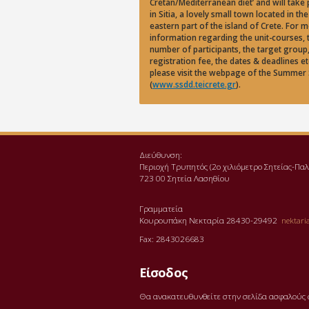
Cretan/Mediterranean diet’ and will take 
in Sitia, a lovely small town located in the
eastern part of the island of Crete. For 
information regarding the unit-courses, 
number of participants, the target group,
registration fee, the dates & deadlines et
please visit the webpage of the Summer
(
www.ssdd.teicrete.gr
).
Διεύθυνση:
Περιοχή Τρυπητός (2o χιλιόμετρο Σητείας-Π
723 00 Σητεία Λασηθίου
Γραμματεία
Κουρουπάκη Νεκταρία 28430-29492
nektaria
Fax: 2843026683
Είσοδος
Θα ανακατευθυνθείτε στην σελίδα ασφαλούς 