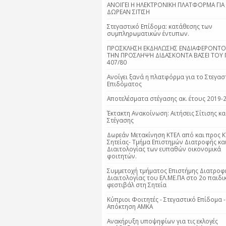
ΑΝΟΙΓΕΙ Η ΗΛΕΚΤΡΟΝΙΚΗ ΠΛΑΤΦΟΡΜΑ ΓΙΑ
ΔΩΡΕΑΝ ΣΙΤΙΣΗ
Στεγαστικό Επίδομα: κατάθεσης των
συμπληρωματικών έντυπων.
ΠΡΟΣΚΛΗΣΗ ΕΚΔΗΛΩΣΗΣ ΕΝΔΙΑΦΕΡΟΝΤΟΣ
ΤΗΝ ΠΡΟΣΛΗΨΗ ΔΙΔΑΣΚΟΝΤΑ ΒΑΣΕΙ ΤΟΥ Π
407/80
Ανοίγει ξανά η πλατφόρμα για το Στεγασ
Επιδόματος
Αποτελέσματα στέγασης ακ. έτους 2019-
Έκτακτη Ανακοίνωση: Αιτήσεις Σίτισης κα
Στέγασης
Δωρεάν Μετακίνηση ΚΤΕΛ από και προς Κ
Σητείας- Τμήμα Επιστημών Διατροφής κα
Διαιτολογίας των ευπαθών οικονομικά
φοιτητών.
Συμμετοχή τμήματος Επιστήμης Διατροφ
Διαιτολογίας του ΕΛ.ΜΕ.ΠΑ στο 2ο παιδι
φεστιβάλ στη Σητεία
Κύπριοι Φοιτητές - Στεγαστικό Επίδομα -
Απόκτηση ΑΜΚΑ
Ανακήρυξη υποψηφίων για τις εκλογές