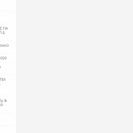
 ΓΙΑ
.Δ.
τικού
2020
ι
ΤΕΛ
ι
ής &
κό