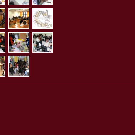
ias2.jpg
biologias3.jpg
_mikrobiologias4.jpg
erg_pliroforikis.jpg
ktirio_aithouson_ergastiri
pg
mia2.jpg
_bromotologia2.jpg
erg_bromotologia.jpg
erg_diaitologias1.jpg
2.jpg
etrias1.jpg
_ergometrias2.jpg
koinoi_xori1.jpg