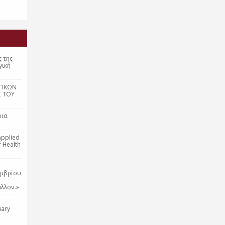
ς της
γική
ΓΙΚΩΝ
Σ ΤΟΥ
ρια
Applied
f Health
εμβρίου
λλον.»
uary