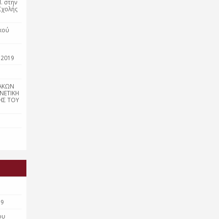
. στην
Σχολής
κού
 2019
ΑΚΩΝ
ΝΕΤΙΚΗ
ΗΣ ΤΟΥ
19
ου