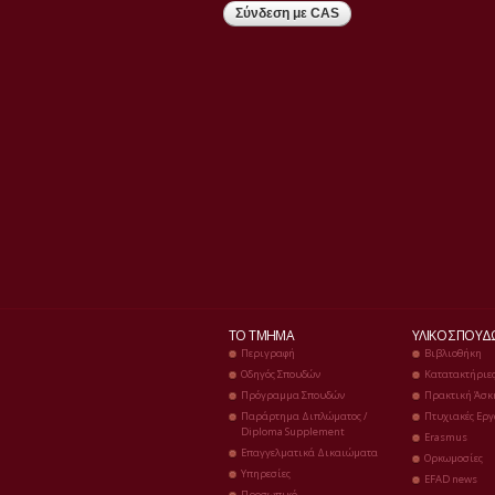
ΤΟ ΤΜΉΜΑ
ΥΛΙΚΌ ΣΠΟΥ
Περιγραφή
Βιβλιοθήκη
Οδηγός Σπουδών
Κατατακτήριε
Πρόγραμμα Σπουδών
Πρακτική Άσκ
Παράρτημα Διπλώματος /
Πτυχιακές Εργ
Diploma Supplement
Erasmus
Επαγγελματικά Δικαιώματα
Ορκωμοσίες
Υπηρεσίες
EFAD news
Προσωπικό