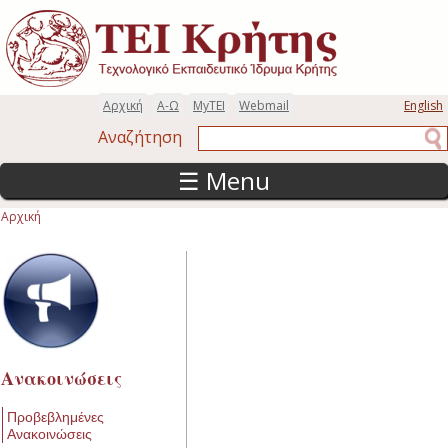
Παράκαμψη προς το κυρίως περιεχόμενο
Αρχική
Α-Ω
MyTEI
Webmail
English
Αναζήτηση
Αναζήτηση
☰ Menu
Αρχική
Είστε εδώ
Ανακοινώσεις
Προβεβλημένες
Ανακοινώσεις