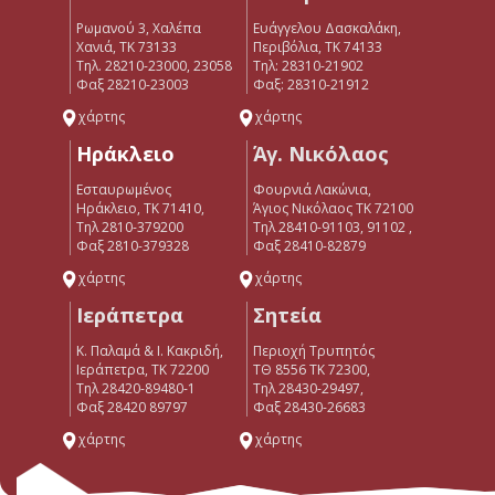
Ρωμανού 3, Χαλέπα
Ευάγγελου Δασκαλάκη,
Χανιά, ΤΚ 73133
Περιβόλια, ΤΚ 74133
Τηλ. 28210-23000, 23058
Tηλ: 28310-21902
Φαξ 28210-23003
Φαξ: 28310-21912
χάρτης
χάρτης
Ηράκλειο
Άγ. Νικόλαος
Εσταυρωμένος
Φουρνιά Λακώνια,
Ηράκλειο, ΤΚ 71410,
Άγιος Νικόλαος ΤΚ 72100
Τηλ 2810-379200
Τηλ 28410-91103, 91102 ,
Φαξ 2810-379328
Φαξ 28410-82879
χάρτης
χάρτης
Ιεράπετρα
Σητεία
Κ. Παλαμά & Ι. Κακριδή,
Περιοχή Τρυπητός
Ιεράπετρα, ΤΚ 72200
ΤΘ 8556 ΤΚ 72300,
Tηλ 28420-89480-1
Τηλ 28430-29497,
Φαξ 28420 89797
Φαξ 28430-26683
χάρτης
χάρτης