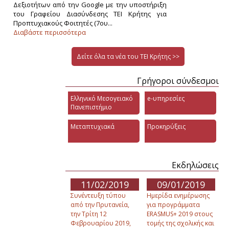
Δεξιοτήτων από την Google με την υποστήριξη
του Γραφείου Διασύνδεσης ΤΕΙ Κρήτης για
Προπτυχιακούς Φοιτητές (7ου...
Διαβάστε περισσότερα
Δείτε όλα τα νέα του ΤΕΙ Κρήτης >>
Γρήγοροι σύνδεσμοι
Ελληνικό Μεσογειακό
e-υπηρεσίες
Πανεπιστήμιο
Μεταπτυχιακά
Προκηρύξεις
Εκδηλώσεις
11/02/2019
09/01/2019
Συνέντευξη τύπου
Ημερίδα ενημέρωσης
από την Πρυτανεία,
για προγράμματα
την Τρίτη 12
ERASMUS+ 2019 στους
Φεβρουαρίου 2019,
τομής της σχολικής και