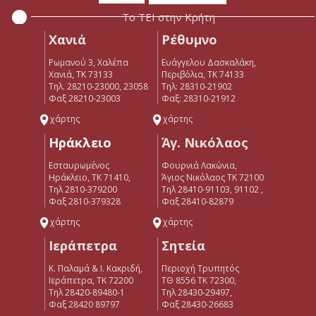
Το ΤΕΙ στην Κρήτη
Χανιά
Ρέθυμνο
Ρωμανού 3, Χαλέπα
Ευάγγελου Δασκαλάκη,
Χανιά, ΤΚ 73133
Περιβόλια, ΤΚ 74133
Τηλ. 28210-23000, 23058
Tηλ: 28310-21902
Φαξ 28210-23003
Φαξ: 28310-21912
χάρτης
χάρτης
Ηράκλειο
Άγ. Νικόλαος
Εσταυρωμένος
Φουρνιά Λακώνια,
Ηράκλειο, ΤΚ 71410,
Άγιος Νικόλαος ΤΚ 72100
Τηλ 2810-379200
Τηλ 28410-91103, 91102 ,
Φαξ 2810-379328
Φαξ 28410-82879
χάρτης
χάρτης
Ιεράπετρα
Σητεία
Κ. Παλαμά & Ι. Κακριδή,
Περιοχή Τρυπητός
Ιεράπετρα, ΤΚ 72200
ΤΘ 8556 ΤΚ 72300,
Tηλ 28420-89480-1
Τηλ 28430-29497,
Φαξ 28420 89797
Φαξ 28430-26683