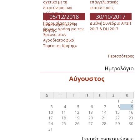
σχετικά με τη
επαγγελματικής
διερεύνηση των
εκπαίδευσης
μελλοντικών
05/12/2018
30/10/2017
προοπτικών
Παρουσίαση του
Διεθνή Συνέδρια ArtsIT
ανάπτυξης του ΤΕΙ
έργου «Δράση για την
2017 & DLI 2017
Κρήτης.
Έρευνα στον
Αγροδιατροφικό
Τομέα της Κρήτης»
Περισσότερες
Ημερολόγιο
Αύγουστος
Δ
Τ
Τ
Π
Π
Σ
Κ
1
2
3
4
5
6
7
8
9
10
11
12
13
14
15
16
17
18
19
20
21
22
23
24
25
26
27
28
29
30
31
Γενικές ανακοινώσεις