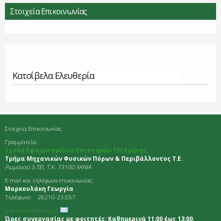
Στοιχεία Επικοινωνίας
Κατσίβελα Ελευθερία
Στοιχεία Επικοινωνίας
Γραμματεία:
Σχολή Εφαρμοσμένων Επιστημών ΤΕΙ Κρήτης,
Τμήμα Μηχανικών Φυσικών Πόρων & Περιβάλλοντος Τ.Ε.
Ρωμανού 3,TEI, Τ.Κ. 73100 ΧΑΝΙΑ
E-mail και τηλέφωνα επικοινωνίας:
Μαρκουλάκη Γεωργία
Τηλέφωνο: 28210-23.057
markoulaki@hmu.gr
Ώρες συνεργασίας με φοιτητές: Καθημερινά 11:00 έως 13:00.