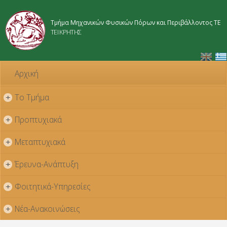
Παράκαμψη
προς το
Τμήμα Μηχανικών Φυσικών Πόρων και Περιβάλλοντος ΤΕ
κυρίως
ΤΕΙ ΚΡΗΤΗΣ
περιεχόμενο
Αρχική
Το Τμήμα
+
Προπτυχιακά
+
Μεταπτυχιακά
+
Έρευνα-Ανάπτυξη
+
Φοιτητικά-Υπηρεσίες
+
Νέα-Ανακοινώσεις
+